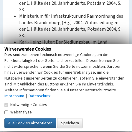
der 1. Hälfte des 20. Jahrhunderts. Potsdam 2004, S.
33.
Ministerium für Infrastruktur und Raumordnung des
Landes Brandenburg (Hg.). 2004: Wohnsiedlungen
der 1. Hälfte des 20. Jahrhunderts, Potsdam 2004, S.
33.
Karl-Heinz Hüter: Der Siedlungsbau im Land
Brandenburg vom Ende des 19. bis Mitte des 20.
Wir verwenden Cookies
Dies sind zum einen technisch notwendige Cookies, um die
Jahrhunderts. Historische Studie und
Funktionsfähigkeit der Seiten sicherzustellen. Diesen können Sie
Dokumentation, Schöneweide [1995], S. 104f.
nicht widersprechen, wenn Sie die Seite nutzen möchten. Darüber
hinaus verwenden wir Cookies für eine Webanalyse, um die
BKM-Nummer:
32000358
Nutzbarkeit unserer Seiten zu optimieren, sofern Sie einverstanden
sind. Mit Anklicken des Buttons erklären Sie Ihr Einverständnis.
(Erfassungsprojekt Lausitz, BLDAM 2023)
Weitere Informationen finden Sie auf unserer Datenschutzseite.
Impressum
|
Datenschutz
Wohnanlage Huttenplatz
Notwendige Cookies
Webanalyse
Schlagwörter
Wohnanlage
Ort