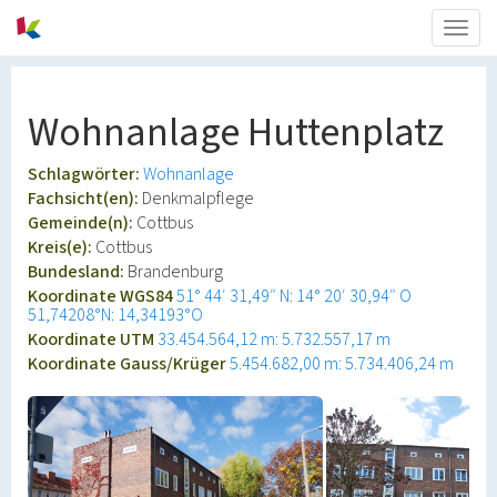
Togg
navig
Wohnanlage Huttenplatz
Schlagwörter:
Wohnanlage
Fachsicht(en):
Denkmalpflege
Gemeinde(n):
Cottbus
Kreis(e):
Cottbus
Bundesland:
Brandenburg
Koordinate WGS84
51° 44′ 31,49″ N: 14° 20′ 30,94″ O
51,74208°N: 14,34193°O
Koordinate UTM
33.454.564,12 m: 5.732.557,17 m
Koordinate Gauss/Krüger
5.454.682,00 m: 5.734.406,24 m