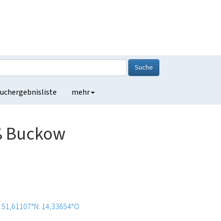
Suche
uchergebnisliste
mehr
oß Buckow
51,61107°N: 14,33654°O