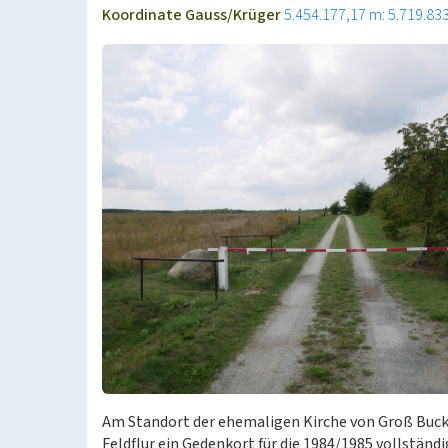
Koordinate Gauss/Krüger
5.454.177,17 m: 5.719.83
Am Standort der ehemaligen Kirche von Groß Buckow
Feldflur ein Gedenkort für die 1984/1985 vollstän