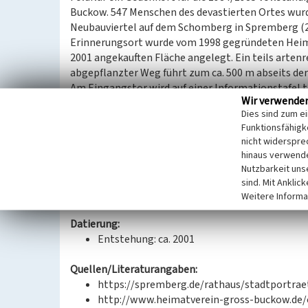
Buckow. 547 Menschen des devastierten Ortes wurde
Neubauviertel auf dem Schomberg in Spremberg (2
Erinnerungsort wurde vom 1998 gegründeten Heima
2001 angekauften Fläche angelegt. Ein teils arte
abgepflanzter Weg führt zum ca. 500 m abseits de
Am Eingangstor wird auf einer Informationstafel t
Wir verwende
Abbildungen die Geschichte des Ortes dargestellt
Dies sind zum e
kleinere Bauten, die ein zentrales, mit Kantenste
Funktionsfähigke
Staudenpflanzung (u.a. Wachholder, Ahorn, Euphorb
nicht widerspre
Aufschrift 1346 Gross Buckow 1985 auf die erstmal
hinaus verwende
Devastierung. Der Findling wiederum liegt auf meh
Nutzbarkeit uns
Erinnerungsortes gibt es auch Sitzgelegenheiten 
sind. Mit Anklic
Versammlungen und Heimattreffen statt.
Weitere Informa
Datierung:
Entstehung: ca. 2001
Quellen/Literaturangaben:
https://spremberg.de/rathaus/stadtportraet-
http://www.heimatverein-gross-buckow.de/or