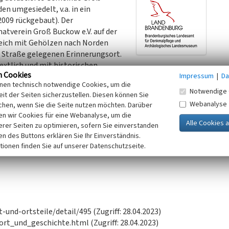
n umgesiedelt, v.a. in ein
009 rückgebaut). Der
tverein Groß Buckow e.V. auf der
nreich mit Gehölzen nach Norden
r Straße gelegenen Erinnerungsort.
extlich und mit historischen
n Cookies
Impressum
|
Da
. Am ehemaligen Kirchenstandort befinden sich einzelne
inen technisch notwendige Cookies, um die
inen aus Beton abgesetztes Rondell mit einer Gehölz- und
Notwendige 
it der Seiten sicherzustellen. Diesen können Sie
ia) umgeben. In dessen Mitte verweist ein Findling mit der
Webanalyse
chen, wenn Sie die Seite nutzen möchten. Darüber
ige urkundliche Erwähnung des Ortes und auf das Jahr der
n wir Cookies für eine Webanalyse, um die
reren Findlingen ähnlicher Größe. Auf der Fläche des
erer Seiten zu optimieren, sofern Sie einverstanden
und eine Kegelbahn. Es finden in regelmäßigen Abständen
ken des Buttons erklären Sie Ihr Einverständnis.
tionen finden Sie auf unserer Datenschutzseite.
und-ortsteile/detail/495 (Zugriff: 28.04.2023)
t_und_geschichte.html (Zugriff: 28.04.2023)