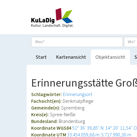
Start
Kartenansicht
Objektansicht
S
Erinnerungsstätte Gr
Schlagwörter:
Erinnerungsort
Fachsicht(en):
Denkmalpflege
Gemeinde(n):
Spremberg
Kreis(e):
Spree-Neiße
Bundesland:
Brandenburg
Koordinate WGS84
51° 36′ 39,85″ N: 14° 20′ 11,54″ O
Koordinate UTM
33.454.059,68 m: 5.717.990,30 m