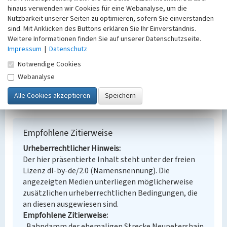
hinaus verwenden wir Cookies für eine Webanalyse, um die
Alternativer Ortsname
Nutzbarkeit unserer Seiten zu optimieren, sofern Sie einverstanden
Wjelcej
sind. Mit Anklicken des Buttons erklären Sie Ihr Einverständnis.
Fachsicht(en)
Weitere Informationen finden Sie auf unserer Datenschutzseite.
Denkmalpflege
Impressum
|
Datenschutz
Erfassungsmaßstab
Notwendige Cookies
Keine Angabe
Erfassungsmethode
Webanalyse
Übernahme aus externer Fachdatenbank
Empfohlene Zitierweise
Urheberrechtlicher Hinweis
Der hier präsentierte Inhalt steht unter der freien
Lizenz dl-by-de/2.0 (Namensnennung). Die
angezeigten Medien unterliegen möglicherweise
zusätzlichen urheberrechtlichen Bedingungen, die
an diesen ausgewiesen sind.
Empfohlene Zitierweise
„Bahndamm der ehemaligen Strecke Neupetershain