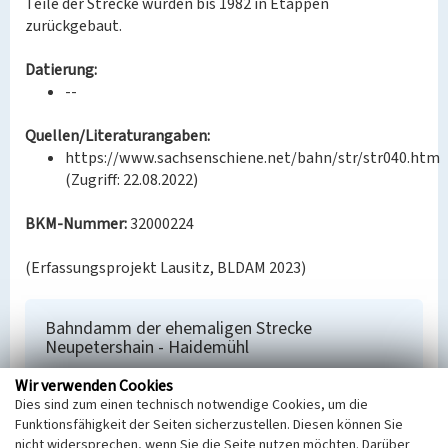
Teile der Strecke wurden bis 1982 in Etappen
zurückgebaut.
Datierung:
--
Quellen/Literaturangaben:
https://www.sachsenschiene.net/bahn/str/str040.htm
(Zugriff: 22.08.2022)
BKM-Nummer:
32000224
(Erfassungsprojekt Lausitz, BLDAM 2023)
Bahndamm der ehemaligen Strecke
Neupetershain - Haidemühl
Schlagwörter
Wir verwenden Cookies
Bahnanlage
Dies sind zum einen technisch notwendige Cookies, um die
Ort
Funktionsfähigkeit der Seiten sicherzustellen. Diesen können Sie
Welzow
nicht widersprechen, wenn Sie die Seite nutzen möchten. Darüber