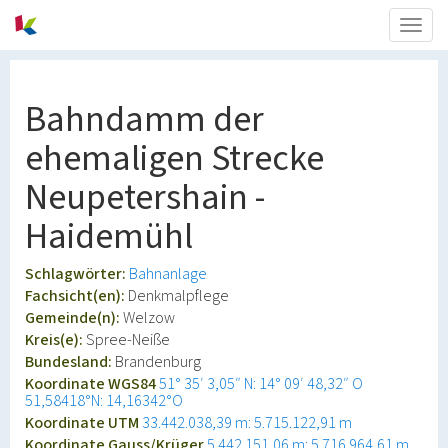
Togg
navig
Bahndamm der
ehemaligen Strecke
Neupetershain -
Haidemühl
Schlagwörter:
Bahnanlage
Fachsicht(en):
Denkmalpflege
Gemeinde(n):
Welzow
Kreis(e):
Spree-Neiße
Bundesland:
Brandenburg
Koordinate WGS84
51° 35′ 3,05″ N: 14° 09′ 48,32″ O
51,58418°N: 14,16342°O
Koordinate UTM
33.442.038,39 m: 5.715.122,91 m
Koordinate Gauss/Krüger
5.442.151,06 m: 5.716.964,61 m