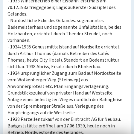
- 1933 Winterbetrieb einer Eisbahn: erstmals am
70.12.1933 freigegeben; Lage: äußerster Südzipfel des
Geländes.
- Nordöstliche Ecke des Geländes: sogenanntes
Bademeisterhaus und sogenannte Unfallstation, beides
Holzbauten, errichtet durch Theodor Steudel, noch
vorhanden.
- 1934/1935 Genussmittelstand auf Nordseite errichtet
durch Arthur Thomas (damals Betreiber des Cafés
Thomas, heute City Hotel). Standort an Bodenstruktur
sichtbar. 1938 Abriss, Ersatz durch Klinkerbau.
- 1934 ursprünglicher Zugang zum Bad auf Nordostseite
vom Wolkenberger Weg (Steinweg) aus.
Anwohnerprotest etc. Plan Eingangsverlagerung.
Grundstückszukauf von privater Hand auf Westseite.
Anlage eines befestigten Weges nördlich der Bahngleise
von der Spremberger Straße aus. Verlegung des
Haupteingangs auf die Westseite
- 1938 Parzellenzukauf von der Eintracht AG für Neubau.
Badgaststätte eröffnet am 17.06.1939, heute noch in
Betrieb. Nordwestseite des Geländes.