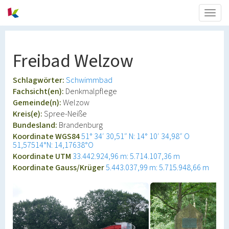
Togg
navig
Freibad Welzow
Schlagwörter:
Schwimmbad
Fachsicht(en):
Denkmalpflege
Gemeinde(n):
Welzow
Kreis(e):
Spree-Neiße
Bundesland:
Brandenburg
Koordinate WGS84
51° 34′ 30,51″ N: 14° 10′ 34,98″ O
51,57514°N: 14,17638°O
Koordinate UTM
33.442.924,96 m: 5.714.107,36 m
Koordinate Gauss/Krüger
5.443.037,99 m: 5.715.948,66 m