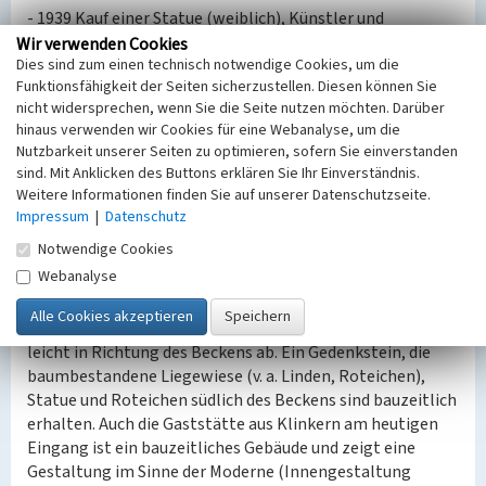
- 1939 Kauf einer Statue (weiblich), Künstler und
Gießfirma unbekannt. Heute im Bad aufgestellt.
Wir verwenden Cookies
Dies sind zum einen technisch notwendige Cookies, um die
- 1943 Bau der nördlichen Umkleidekabinen und
Funktionsfähigkeit der Seiten sicherzustellen. Diesen können Sie
Einzelzellen bis an die sogenannte Unfallstation heran
nicht widersprechen, wenn Sie die Seite nutzen möchten. Darüber
unter Leitung von Baumeister Richard Gebhardt, der auch
hinaus verwenden wir Cookies für eine Webanalyse, um die
französische Zwangsarbeiter einsetzt.
Nutzbarkeit unserer Seiten zu optimieren, sofern Sie einverstanden
- 1944: 12. September Schließung des Bades.
sind. Mit Anklicken des Buttons erklären Sie Ihr Einverständnis.
- 1946: 15. Mai Wiedereröffnung.
Weitere Informationen finden Sie auf unserer Datenschutzseite.
- 1990: Schließung des Bades aus baulichen und
Impressum
|
Datenschutz
hygienischen Gründen.
Notwendige Cookies
- 1991/1992: Umbau und Verkleinerung des Bades.
Webanalyse
Das historische Becken ist im Untergrund noch erhalten.
Es wurde lediglich mit Sand aufgefüllt und nur im
südlichen Bereich teils abgebrochen. Das Gefälle fällt
leicht in Richtung des Beckens ab. Ein Gedenkstein, die
baumbestandene Liegewiese (v. a. Linden, Roteichen),
Statue und Roteichen südlich des Beckens sind bauzeitlich
erhalten. Auch die Gaststätte aus Klinkern am heutigen
Eingang ist ein bauzeitliches Gebäude und zeigt eine
Gestaltung im Sinne der Moderne (Innengestaltung