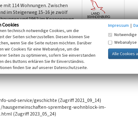
ude mit 114 Wohnungen. Zwischen
nd im Steigerweg 15-16 je zwölf
ohnungen und 1962 im Knappenweg
n Cookies
Impressum
|
Da
n Gebäude im Steigerweg 3-5 und 1965
inen technisch notwendige Cookies, um die
g 6-7 und 8-9.
Notwendige 
it der Seiten sicherzustellen. Diesen können Sie
ise. Die AWG Energie
Webanalyse
chen, wenn Sie die Seite nutzen möchten. Darüber
ei) errichtete 1963 in Großblockbauweise Typ Q6 die
n wir Cookies für eine Webanalyse, um die
, Steigerweg 21 a-b sowie Steigerweg 1-2 mit jeweils
erer Seiten zu optimieren, sofern Sie einverstanden
ken des Buttons erklären Sie Ihr Einverständnis.
tionen finden Sie auf unserer Datenschutzseite.
fo-und-service/geschichte (Zugriff 2021_09_14)
rg/hausgemeinschaften-spremberg-wohnblock-im-
html (Zugriff 2023_05_24)