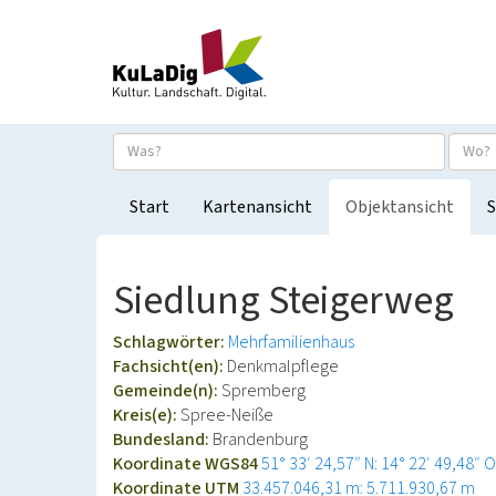
Start
Kartenansicht
Objektansicht
S
Siedlung Steigerweg
Schlagwörter:
Mehrfamilienhaus
Fachsicht(en):
Denkmalpflege
Gemeinde(n):
Spremberg
Kreis(e):
Spree-Neiße
Bundesland:
Brandenburg
Koordinate WGS84
51° 33′ 24,57″ N: 14° 22′ 49,48″ O
Koordinate UTM
33.457.046,31 m: 5.711.930,67 m