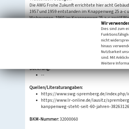
Die AWG Frohe Zukunft errichtete hier acht Gebä
1957 und 1959 entstanden im Knappenweg 25 a-c u
Wohnungen, 1960 im Knappenweg 25 a-c zwölf W
Wir verwende
22 a-c und 23 a-c je 18 Wohnungen. 1963 folgte ei
Dies sind zum e
zwei weitere mit je zwölf Wohnungen im Steigerwe
Funktionsfähigke
Alle Gebäude entstanden in monolithischer Bauwe
nicht widerspre
(Trägerbetriebe Kraftwerk Trattendorf, NVA, Poliz
hinaus verwende
Wohngebäude Knappenweg 20 a-c mit 18 Wohnungen
Nutzbarkeit uns
zwölf Wohnungen.
sind. Mit Anklic
Weitere Informa
Datierung:
--
Quellen/Literaturangaben:
https://www.swg-spremberg.de/index.php/in
https://www.lr-online.de/lausitz/sprembe
kanppenweg-steht-seit-60-jahren-38263126.
BKM-Nummer:
32000060