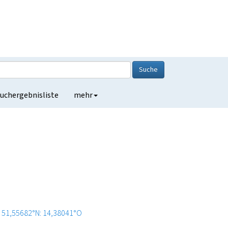
Suche
uchergebnisliste
mehr
51,55682°N: 14,38041°O