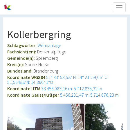
Togg
navig
Kollerbergring
Schlagwörter:
Wohnanlage
Fachsicht(en):
Denkmalpflege
Gemeinde(n):
Spremberg
Kreis(e):
Spree-Neiße
Bundesland:
Brandenburg
Koordinate WGS84
51° 33′ 53,58″ N: 14° 21′ 59,06″ O
51,56488°N: 14,36641°O
Koordinate UTM
33.456.083,16 m: 5.712.835,32 m
Koordinate Gauss/Krüger
5.456.201,47 m: 5.714.676,23 m