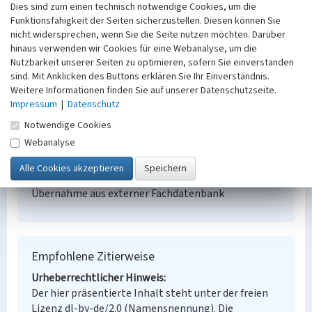
Kollerbergring
Dies sind zum einen technisch notwendige Cookies, um die
Funktionsfähigkeit der Seiten sicherzustellen. Diesen können Sie
Schlagwörter
nicht widersprechen, wenn Sie die Seite nutzen möchten. Darüber
Wohnanlage
hinaus verwenden wir Cookies für eine Webanalyse, um die
Ort
Nutzbarkeit unserer Seiten zu optimieren, sofern Sie einverstanden
Spremberg
sind. Mit Anklicken des Buttons erklären Sie Ihr Einverständnis.
Alternativer Ortsname
Weitere Informationen finden Sie auf unserer Datenschutzseite.
Grodk
Impressum
|
Datenschutz
Fachsicht(en)
Notwendige Cookies
Denkmalpflege
Webanalyse
Erfassungsmaßstab
Keine Angabe
Erfassungsmethode
Übernahme aus externer Fachdatenbank
Empfohlene Zitierweise
Urheberrechtlicher Hinweis
Der hier präsentierte Inhalt steht unter der freien
Lizenz dl-by-de/2.0 (Namensnennung). Die