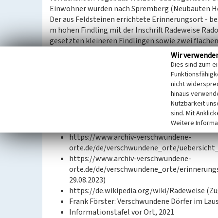
Einwohner wurden nach Spremberg (Neubauten Hein
Der aus Feldsteinen errichtete Erinnerungsort - be
m hohen Findling mit der Inschrift Radeweise Rado
gesetzten kleineren Findlingen sowie zwei flachen
Findlingen - wurde auf einer leichten, fast kreisru
Wir verwende
Wald-Kante am Wegesrand errichtet. Erschlossen w
Dies sind zum e
ebenfalls leicht erhöhten Weg. Zur Ausstattung g
Funktionsfähigke
nicht widerspre
hinaus verwende
Datierung:
Nutzbarkeit uns
Erbauung: um 2000
sind. Mit Anklic
Weitere Informa
Quellen/Literaturangaben:
https://www.archiv-verschwundene-
orte.de/de/verschwundene_orte/uebersicht_d
https://www.archiv-verschwundene-
orte.de/de/verschwundene_orte/erinnerungs
29.08.2023)
https://de.wikipedia.org/wiki/Radeweise (Zug
Frank Förster: Verschwundene Dörfer im Laus
Informationstafel vor Ort, 2021