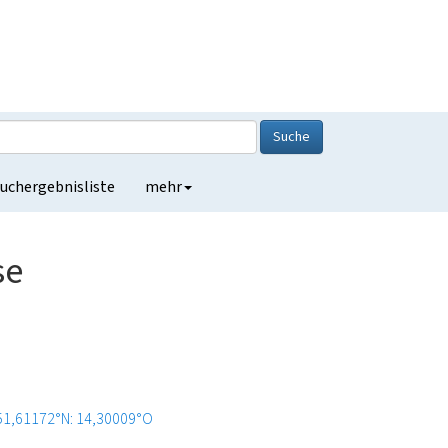
Suche
uchergebnisliste
mehr
se
51,61172°N: 14,30009°O