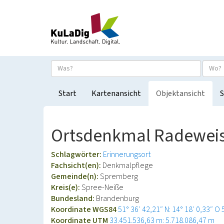
Start
Kartenansicht
Objektansicht
S
Ortsdenkmal Radewei
Schlagwörter:
Erinnerungsort
Fachsicht(en):
Denkmalpflege
Gemeinde(n):
Spremberg
Kreis(e):
Spree-Neiße
Bundesland:
Brandenburg
Koordinate WGS84
51° 36′ 42,21″ N: 14° 18′ 0,33″ O
Koordinate UTM
33.451.536,63 m: 5.718.086,47 m