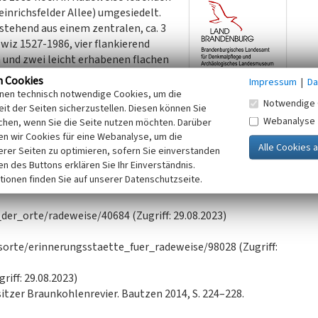
richsfelder Allee) umgesiedelt.
stehend aus einem zentralen, ca. 3
wiz 1527-1986, vier flankierend
 und zwei leicht erhabenen flachen
nden Aufschüttung an einer Feld-
n Cookies
Impressum
|
Da
ird der Erinnerungsort über einen
inen technisch notwendige Cookies, um die
Notwendige 
ehören zwei Bänke und eine Informationstafel.
it der Seiten sicherzustellen. Diesen können Sie
Webanalyse
chen, wenn Sie die Seite nutzen möchten. Darüber
n wir Cookies für eine Webanalyse, um die
erer Seiten zu optimieren, sofern Sie einverstanden
ken des Buttons erklären Sie Ihr Einverständnis.
tionen finden Sie auf unserer Datenschutzseite.
er_orte/radeweise/40684 (Zugriff: 29.08.2023)
orte/erinnerungsstaette_fuer_radeweise/98028 (Zugriff:
riff: 29.08.2023)
itzer Braunkohlenrevier. Bautzen 2014, S. 224–228.