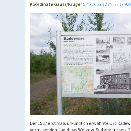
Koordinate Gauss/Krüger
5.451.653,12 m: 5.719.92
Der 1527 erstmals urkundlich erwähnte Ort Radew
vorrückenden Tagebaus Welzow-Süd abgerissen. Di