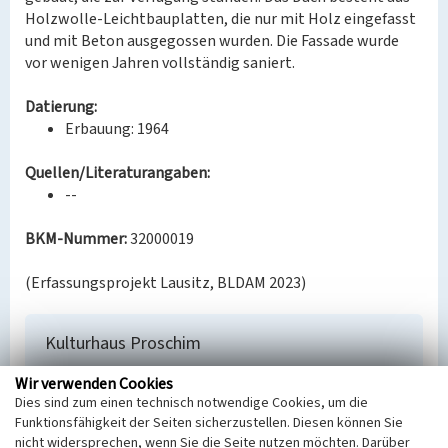
Holzwolle-Leichtbauplatten, die nur mit Holz eingefasst
und mit Beton ausgegossen wurden. Die Fassade wurde
vor wenigen Jahren vollständig saniert.
Datierung:
Erbauung: 1964
Quellen/Literaturangaben:
--
BKM-Nummer:
32000019
(Erfassungsprojekt Lausitz, BLDAM 2023)
Kulturhaus Proschim
Schlagwörter
Wir verwenden Cookies
Kulturzentrum
Kulturforum (Bauwerk)
Dies sind zum einen technisch notwendige Cookies, um die
Ort
Funktionsfähigkeit der Seiten sicherzustellen. Diesen können Sie
Proschim
nicht widersprechen, wenn Sie die Seite nutzen möchten. Darüber