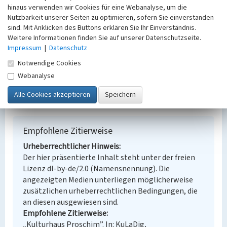
Alternativer Ortsname
hinaus verwenden wir Cookies für eine Webanalyse, um die
Nutzbarkeit unserer Seiten zu optimieren, sofern Sie einverstanden
Prozym
sind. Mit Anklicken des Buttons erklären Sie Ihr Einverständnis.
Fachsicht(en)
Weitere Informationen finden Sie auf unserer Datenschutzseite.
Denkmalpflege
Impressum
|
Datenschutz
Erfassungsmaßstab
Keine Angabe
Notwendige Cookies
Erfassungsmethode
Webanalyse
Übernahme aus externer Fachdatenbank
Empfohlene Zitierweise
Urheberrechtlicher Hinweis
Der hier präsentierte Inhalt steht unter der freien
Lizenz dl-by-de/2.0 (Namensnennung). Die
angezeigten Medien unterliegen möglicherweise
zusätzlichen urheberrechtlichen Bedingungen, die
an diesen ausgewiesen sind.
Empfohlene Zitierweise
„Kulturhaus Proschim”. In: KuLaDig,