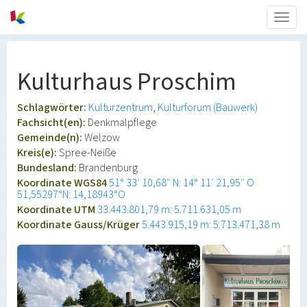
Togg
navig
Kulturhaus Proschim
Schlagwörter:
Kulturzentrum
Kulturforum (Bauwerk)
Fachsicht(en):
Denkmalpflege
Gemeinde(n):
Welzow
Kreis(e):
Spree-Neiße
Bundesland:
Brandenburg
Koordinate WGS84
51° 33′ 10,68″ N: 14° 11′ 21,95″ O
51,55297°N: 14,18943°O
Koordinate UTM
33.443.801,79 m: 5.711.631,05 m
Koordinate Gauss/Krüger
5.443.915,19 m: 5.713.471,38 m