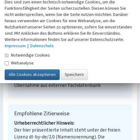
Kohlebahnbrücke Karlsfeld bei Proschim
Dies sind zum einen technisch notwendige Cookies, um die
Funktionsfähigkeit der Seiten sicherzustellen. Diesen können Sie
Schlagwörter
nicht widersprechen, wenn Sie die Seite nutzen möchten. Darüber
Brücke (Bauwerk)
hinaus verwenden wir Cookies für eine Webanalyse, um die
Ort
Nutzbarkeit unserer Seiten zu optimieren, sofern Sie einverstanden
Proschim
sind. Mit Anklicken des Buttons erklären Sie Ihr Einverständnis.
Alternativer Ortsname
Weitere Informationen finden Sie auf unserer Datenschutzseite.
Prozym
Impressum
|
Datenschutz
Fachsicht(en)
Notwendige Cookies
Denkmalpflege
Webanalyse
Erfassungsmaßstab
Keine Angabe
Erfassungsmethode
Übernahme aus externer Fachdatenbank
Empfohlene Zitierweise
Urheberrechtlicher Hinweis
Der hier präsentierte Inhalt steht unter der freien
Lizenz dl-by-de/2.0 (Namensnennung). Die