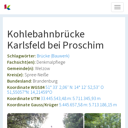
Togg
navig
Kohlebahnbrücke
Karlsfeld bei Proschim
Schlagwörter:
Brücke (Bauwerk)
Fachsicht(en):
Denkmalpflege
Gemeinde(n):
Welzow
Kreis(e):
Spree-Neiße
Bundesland:
Brandenburg
Koordinate WGS84
51° 33′ 2,06″ N: 14° 12′ 52,53″ O
51,55057°N: 14,21459°O
Koordinate UTM
33.445.543,48 m: 5.711.345,93 m
Koordinate Gauss/Krüger
5.445.657,58 m: 5.713.186,15 m