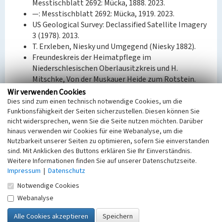
Messtischblatt 2692: Mücka, 1888. 2023.
—: Messtischblatt 2692: Mücka, 1919. 2023.
US Geological Survey: Declassified Satellite Imagery
3 (1978). 2013.
T. Erxleben, Niesky und Umgegend (Niesky 1882).
Freundeskreis der Heimatpflege im
Niederschlesischen Oberlausitzkreis und H.
Mitschke, Von der Muskauer Heide zum Rotstein.
Heimatbuch des Niederschlesischen
Wir verwenden Cookies
Oberlausitzkreises (Bautzen 2007).
Dies sind zum einen technisch notwendige Cookies, um die
Funktionsfähigkeit der Seiten sicherzustellen. Diesen können Sie
R. Pohl, Heimatbuch des Kreises Rothenburg O.L. für
nicht widersprechen, wenn Sie die Seite nutzen möchten. Darüber
Schule und Haus (Weißwasser 1924).
hinaus verwenden wir Cookies für eine Webanalyse, um die
Nutzbarkeit unserer Seiten zu optimieren, sofern Sie einverstanden
Bauherr / Auftraggeber:
sind. Mit Anklicken des Buttons erklären Sie Ihr Einverständnis.
--
Weitere Informationen finden Sie auf unserer Datenschutzseite.
Impressum
|
Datenschutz
BKM-Nummer:
31100186
Notwendige Cookies
Webanalyse
Zeche Moholz