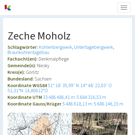
Togg
navig
Zeche Moholz
Schlagwörter:
Kohlenbergwerk
Untertagebergwerk
Braunkohlentagebau
Fachsicht(en):
Denkmalpflege
Gemeinde(n):
Niesky
Kreis(e):
Görlitz
Bundesland:
Sachsen
Koordinate WGS84
51° 18′ 35,99″ N: 14° 48′ 22,03″ O
51,31°N: 14,80612°O
Koordinate UTM
33.486.486,41 m: 5.684.316,53 m
Koordinate Gauss/Krüger
5.486.618,13 m: 5.686.146,15 m