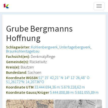
Togg
navig
Grube Bergmanns
Hoffnung
Schlagwörter:
Kohlenbergwerk
Untertagebergwerk
Braunkohlentagebau
Fachsicht(en):
Denkmalpflege
Gemeinde(n):
Räckelwitz
Kreis(e):
Bautzen
Bundesland:
Sachsen
Koordinate WGS84
51° 15′ 42,21″ N: 14° 12′ 26,48″ O
51,26172°N: 14,20736°O
Koordinate UTM
33.444.694,36 m: 5.679.228,62 m
Koordinate Gauss/Krüger
5.444.808,86 m: 5.681.055,89 m