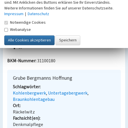
sind. Mit Anklicken des Buttons erklären Sie Ihr Einverständnis.
Jahrbuch für das Berg- und Hüttenwesen in Sachsen
Weitere Informationen finden Sie auf unserer Datenschutzseite.
/ Jahrbuch für den Hüttenmann
Impressum
|
Datenschutz
F. Schulz, Drei Jahrhunderte Lausitzer
Notwendige Cookies
Braunkohlenbergbau. Illustrierte Zeittafel
(Bautzen 2005).
Webanalyse
Bauherr / Auftraggeber:
--
BKM-Nummer:
31100180
Grube Bergmanns Hoffnung
Schlagwörter
Kohlenbergwerk
Untertagebergwerk
Braunkohlentagebau
Ort
Räckelwitz
Fachsicht(en)
Denkmalpflege