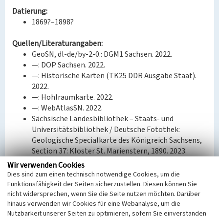
Datierung:
1869?–1898?
Quellen/Literaturangaben:
GeoSN, dl-de/by-2-0.: DGM1 Sachsen. 2022.
—: DOP Sachsen. 2022.
—: Historische Karten (TK25 DDR Ausgabe Staat).
2022.
—: Hohlraumkarte. 2022.
—: WebAtlasSN. 2022.
Sächsische Landesbibliothek – Staats- und
Universitätsbibliothek / Deutsche Fotothek:
Geologische Specialkarte des Königreich Sachsens,
Section 37: Kloster St. Marienstern, 1890. 2023.
—: Messtischblatt 37: Kloster St. Marienstern, 1916.
Wir verwenden Cookies
2023.
Dies sind zum einen technisch notwendige Cookies, um die
—: Messtischblatt 37: Kloster St. Marienstern, 1922.
Funktionsfähigkeit der Seiten sicherzustellen. Diesen können Sie
2023.
nicht widersprechen, wenn Sie die Seite nutzen möchten. Darüber
hinaus verwenden wir Cookies für eine Webanalyse, um die
—: Messtischblatt 4751: Kloster St. Marienstern,
Nutzbarkeit unserer Seiten zu optimieren, sofern Sie einverstanden
1942. 2023.