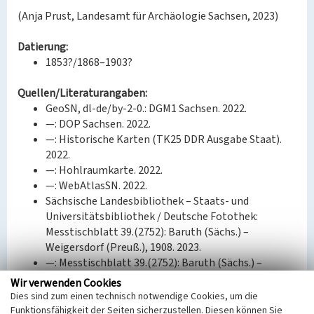
(Anja Prust, Landesamt für Archäologie Sachsen, 2023)
Datierung:
1853?/1868–1903?
Quellen/Literaturangaben:
GeoSN, dl-de/by-2-0.: DGM1 Sachsen. 2022.
—: DOP Sachsen. 2022.
—: Historische Karten (TK25 DDR Ausgabe Staat).
2022.
—: Hohlraumkarte. 2022.
—: WebAtlasSN. 2022.
Sächsische Landesbibliothek – Staats- und
Universitätsbibliothek / Deutsche Fotothek:
Messtischblatt 39.(2752): Baruth (Sächs.) –
Weigersdorf (Preuß.), 1908. 2023.
—: Messtischblatt 39.(2752): Baruth (Sächs.) –
Weigersdorf (Preuß.), 1923. 2023.
Wir verwenden Cookies
—: TK (Äquidistantenkarte) Sachsen, Section Baruth,
Dies sind zum einen technisch notwendige Cookies, um die
1884. 2023.
Funktionsfähigkeit der Seiten sicherzustellen. Diesen können Sie