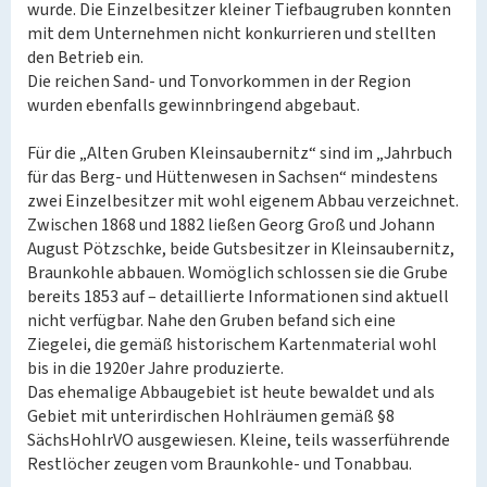
wurde. Die Einzelbesitzer kleiner Tiefbaugruben konnten
mit dem Unternehmen nicht konkurrieren und stellten
den Betrieb ein.
Die reichen Sand- und Tonvorkommen in der Region
wurden ebenfalls gewinnbringend abgebaut.
Für die „Alten Gruben Kleinsaubernitz“ sind im „Jahrbuch
für das Berg- und Hüttenwesen in Sachsen“ mindestens
zwei Einzelbesitzer mit wohl eigenem Abbau verzeichnet.
Zwischen 1868 und 1882 ließen Georg Groß und Johann
August Pötzschke, beide Gutsbesitzer in Kleinsaubernitz,
Braunkohle abbauen. Womöglich schlossen sie die Grube
bereits 1853 auf – detaillierte Informationen sind aktuell
nicht verfügbar. Nahe den Gruben befand sich eine
Ziegelei, die gemäß historischem Kartenmaterial wohl
bis in die 1920er Jahre produzierte.
Das ehemalige Abbaugebiet ist heute bewaldet und als
Gebiet mit unterirdischen Hohlräumen gemäß §8
SächsHohlrVO ausgewiesen. Kleine, teils wasserführende
Restlöcher zeugen vom Braunkohle- und Tonabbau.