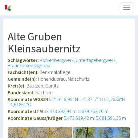
Togg
navig
Alte Gruben
Kleinsaubernitz
Schlagwörter:
Kohlenbergwerk
Untertagebergwerk
Braunkohlentagebau
Fachsicht(en):
Denkmalpflege
Gemeinde(n):
Hohendubrau, Malschwitz
Kreis(e):
Bautzen, Görlitz
Bundesland:
Sachsen
Koordinate WGS84
51° 16′ 6,95″ N: 14° 37′ 7″ O
51,2686°N:
14,61861°O
Koordinate UTM
33.473.392,94 m: 5.679.763,70 m
Koordinate Gauss/Krüger
5.473.519,42 m: 5.681.591,35 m