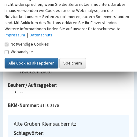
—: TK (Messtischblätter) Sachsen, Section
nicht widersprechen, wenn Sie die Seite nutzen möchten. Darüber
hinaus verwenden wir Cookies für eine Webanalyse, um die
Weigersdorf, 1942. 2023.
Nutzbarkeit unserer Seiten zu optimieren, sofern Sie einverstanden
O. Bastian, H. Joseph und H. T. Porada, Oberlausitzer
sind. Mit Anklicken des Buttons erklären Sie Ihr Einverständnis.
Heide- und Teichlandschaft. Eine landeskundliche
Weitere Informationen finden Sie auf unserer Datenschutzseite.
Bestandsaufnahme im Raum Lohsa, Klitten,
Impressum
|
Datenschutz
Großdubrau und Baruth (Köln 2005).
Notwendige Cookies
Jahrbuch für das Berg- und Hüttenwesen in Sachsen
/ Jahrbuch für den Hüttenmann
Webanalyse
F. Schulz, Drei Jahrhunderte Lausitzer
Braunkohlenbergbau. Illustrierte Zeittafel
(Bautzen 2005).
Bauherr / Auftraggeber:
--
BKM-Nummer:
31100178
Alte Gruben Kleinsaubernitz
Schlagwörter