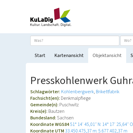
Start
Kartenansicht
Objektansicht
S
Presskohlenwerk Guhr
Schlagwörter:
Kohlenbergwerk
Brikettfabrik
Fachsicht(en):
Denkmalpflege
Gemeinde(n):
Puschwitz
Kreis(e):
Bautzen
Bundesland:
Sachsen
Koordinate WGS84
51° 14′ 45,01″ N: 14° 17′ 25,64″ O
Koordinate UTM
33.450.475,37 m: 5.677.402,37 m