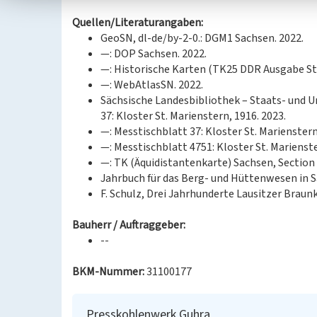
Quellen/Literaturangaben:
GeoSN, dl-de/by-2-0.: DGM1 Sachsen. 2022.
—: DOP Sachsen. 2022.
—: Historische Karten (TK25 DDR Ausgabe Sta
—: WebAtlasSN. 2022.
Sächsische Landesbibliothek – Staats- und U
37: Kloster St. Marienstern, 1916. 2023.
—: Messtischblatt 37: Kloster St. Marienstern
—: Messtischblatt 4751: Kloster St. Marienste
—: TK (Äquidistantenkarte) Sachsen, Section 
Jahrbuch für das Berg- und Hüttenwesen in 
F. Schulz, Drei Jahrhunderte Lausitzer Braun
Bauherr / Auftraggeber:
--
BKM-Nummer:
31100177
Presskohlenwerk Guhra