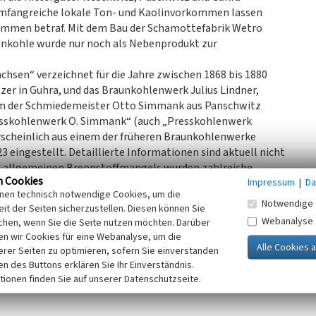
Umfangreiche lokale Ton- und Kaolinvorkommen lassen
kommen betraf. Mit dem Bau der Schamottefabrik Wetro
nkohle wurde nur noch als Nebenprodukt zur
chsen“ verzeichnet für die Jahre zwischen 1868 bis 1880
er in Guhra, und das Braunkohlenwerk Julius Lindner,
ahm der Schmiedemeister Otto Simmank aus Panschwitz
esskohlenwerk O. Simmank“ (auch „Presskohlenwerk
rscheinlich aus einem der früheren Braunkohlenwerke
 eingestellt. Detaillierte Informationen sind aktuell nicht
es allgemeinen Brennstoffmangels wurden zahlreiche
n Cookies
Impressum
|
Da
n. Auch Flächen des ehemaligen „Braunkohlenwerkes Otto
inen technisch notwendige Cookies, um die
den Neuaufschluss eines Tagebaus des „Braunkohlenwerkes
Notwendige 
it der Seiten sicherzustellen. Diesen können Sie
Webanalyse
chen, wenn Sie die Seite nutzen möchten. Darüber
d wird zum Teil landwirtschaftlich genutzt.
n wir Cookies für eine Webanalyse, um die
erer Seiten zu optimieren, sofern Sie einverstanden
023)
ken des Buttons erklären Sie Ihr Einverständnis.
tionen finden Sie auf unserer Datenschutzseite.