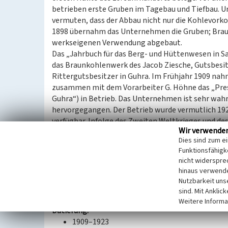
betrieben erste Gruben im Tagebau und Tiefbau. 
vermuten, dass der Abbau nicht nur die Kohlevor
1898 übernahm das Unternehmen die Gruben; Brau
werkseigenen Verwendung abgebaut.
Das „Jahrbuch für das Berg- und Hüttenwesen in Sa
das Braunkohlenwerk des Jacob Ziesche, Gutsbesitz
Rittergutsbesitzer in Guhra. Im Frühjahr 1909 n
zusammen mit dem Vorarbeiter G. Höhne das „Pr
Guhra“) in Betrieb. Das Unternehmen ist sehr wah
hervorgegangen. Der Betrieb wurde vermutlich 1923
verfügbar. Infolge des Zweiten Weltkrieges und d
Wir verwende
Kleinstvorkommen in Notkohlegruben erschlosse
Dies sind zum e
Simmank“ wurden zwischen Juli 1947 und 1960 in 
Funktionsfähigke
Puschwitz“ aufgenommen.
nicht widerspre
Das ehemalige Werksgelände ist heute bewaldet un
hinaus verwende
Nutzbarkeit uns
(Anja Prust, Landesamt für Archäologie Sachsen, 2
sind. Mit Anklic
Weitere Informa
Datierung:
1909–1923