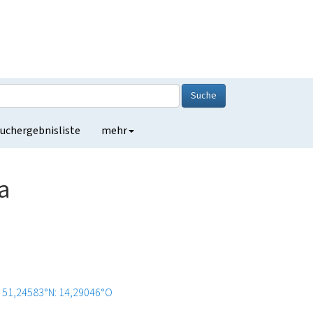
Suche
uchergebnisliste
mehr
a
51,24583°N: 14,29046°O