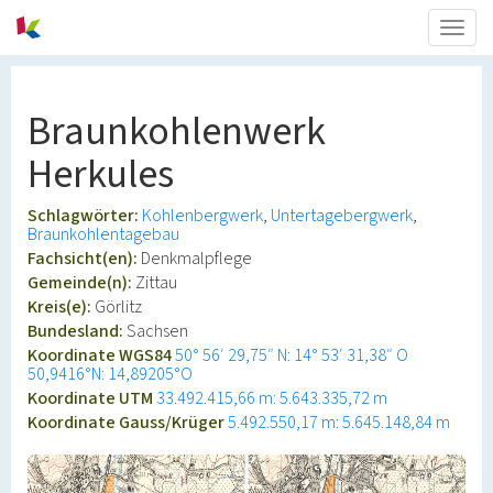
Togg
navig
Braunkohlenwerk
Herkules
Schlagwörter:
Kohlenbergwerk
Untertagebergwerk
Braunkohlentagebau
Fachsicht(en):
Denkmalpflege
Gemeinde(n):
Zittau
Kreis(e):
Görlitz
Bundesland:
Sachsen
Koordinate WGS84
50° 56′ 29,75″ N: 14° 53′ 31,38″ O
50,9416°N: 14,89205°O
Koordinate UTM
33.492.415,66 m: 5.643.335,72 m
Koordinate Gauss/Krüger
5.492.550,17 m: 5.645.148,84 m