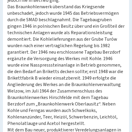
jedoch nie in Betrieb ging.
Das Braunkohlenwerk überstand das Kriegsende
unbeschadet, jedoch wurde 1945 das Betriebsvermögen
durch die SMAD beschlagnahmt. Die Tagebaugruben
gingen 1946 in polnischen Besitz über und ein Großteil der
technischen Anlagen wurde als Reparationsleistung
demontiert. Die Kohlelieferungen aus der Grube Turów
wurden nach einer vertraglichen Regelung bis 1982
garantiert. Der 1946 neu erschlossene Tagebau Berzdorf
ergänzte die Versorgung des Werkes mit Kohle. 1946
wurde eine Nasspresssteinanlage in Betrieb genommen,
die den Bedarf an Briketts decken sollte; erst 1948 war die
Brikettfabrik B wieder einsatzbereit. 1949 erfolgte die
Angliederung des Werkes an die Braunkohlenverwaltung
Welzow, im Juli 1964 der Zusammenschluss des
Braunkohlenwerkes Hirschfelde mit dem Tagebau
Berzdorf zum „Braunkohlenwerk Oberlausitz“. Neben
Kohle und Ferngas wurden auch Schwelkoks,
Kohlenanzünder, Teer, Heizöl, Schwerbenzin, Leichtöl,
Phenolatlauge und Acetol hergestellt.
Mit dem Bau neuer, produktiverer Veredelungsanlagen in