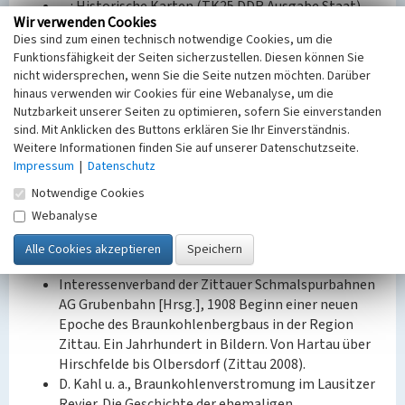
—: Historische Karten (TK25 DDR Ausgabe Staat).
Wir verwenden Cookies
2022.
Dies sind zum einen technisch notwendige Cookies, um die
—: WebAtlasSN. 2022.
Funktionsfähigkeit der Seiten sicherzustellen. Diesen können Sie
Sächsische Landesbibliothek – Staats- und
nicht widersprechen, wenn Sie die Seite nutzen möchten. Darüber
Universitätsbibliothek / Deutsche Fotothek:
hinaus verwenden wir Cookies für eine Webanalyse, um die
Messtischblatt 89: Hirschfelde, 1915. 2023.
Nutzbarkeit unserer Seiten zu optimieren, sofern Sie einverstanden
—: Messtischblatt 89: Hirschfelde, 1935. 2023.
sind. Mit Anklicken des Buttons erklären Sie Ihr Einverständnis.
—: Messtischblatt 89/90: Hirschfelde und Weigsdorf,
Weitere Informationen finden Sie auf unserer Datenschutzseite.
1906. 2023.
Impressum
|
Datenschutz
US Geological Survey: Declassified Satellite Imagery
Notwendige Cookies
3 (1978). 2013.
Webanalyse
R. Franzke, Betriebsgeschichte Kraftwerk
Hirschfelde 1911 bis 1992; Kraftwerk Hagenwerder
1958 bis 1997 (Hirschfelde 2008).
Interessenverband der Zittauer Schmalspurbahnen
AG Grubenbahn [Hrsg.], 1908 Beginn einer neuen
Epoche des Braunkohlenbergbaus in der Region
Zittau. Ein Jahrhundert in Bildern. Von Hartau über
Hirschfelde bis Olbersdorf (Zittau 2008).
D. Kahl u. a., Braunkohlenverstromung im Lausitzer
Revier. Die Geschichte der ehemaligen