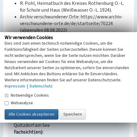
R. Pohl, Heimatbuch des Kreises Rothenburg O.-L.
für Schule und Haus (Weißwasser O.-L. 1924).
Archiv verschwundener Orte: https://www.archiv-
verschwundene-orte.de/de/startseite/70224
(abgerufen 08.08.2022)
Historisches Ortsverzeichnis von Sachsen:
Wir verwenden Cookies
Dies sind zum einen technisch notwendige Cookies, um die
https://hov.isgv.de/ (abgerufen 12.08.2022)
Funktionsfähigkeit der Seiten sicherzustellen. Diesen können Sie
nicht widersprechen, wenn Sie die Seite nutzen möchten. Darüber
Bauherr / Auftraggeber:
hinaus verwenden wir Cookies für eine Webanalyse, um die
--
Nutzbarkeit unserer Seiten zu optimieren, sofern Sie einverstanden
sind. Mit Anklicken des Buttons erklären Sie Ihr Einverständnis.
BKM-Nummer:
31100135
Weitere Informationen finden Sie auf unserer Datenschutzseite.
Impressum
|
Datenschutz
Quitzdorf/Kwetanecy
Notwendige Cookies
Webanalyse
Schlagwörter
Siedlung
Wüstung
Ort
Quitzdorf am See
Fachsicht(en)