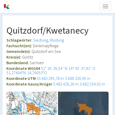
Togg
navig
Quitzdorf/Kwetanecy
Schlagwörter:
Siedlung
Wüstung
Fachsicht(en):
Denkmalpflege
Gemeinde(n):
Quitzdorf am See
Kreis(e):
Görlitz
Bundesland:
Sachsen
Koordinate WGS84
51° 16′ 26,54″ N: 14° 45′ 37,91″ O
51,27404°N: 14,76053°O
Koordinate UTM
33.483.295,78 m: 5.680.326,95 m
Koordinate Gauss/Krüger
5.483.426,26 m: 5.682.154,92 m