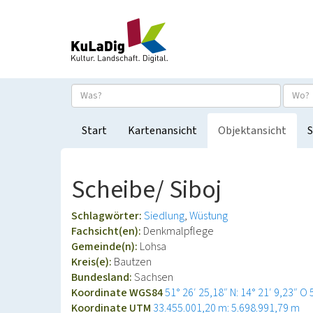
Start
Kartenansicht
Objektansicht
S
Scheibe/ Siboj
Schlagwörter:
Siedlung
Wüstung
Fachsicht(en):
Denkmalpflege
Gemeinde(n):
Lohsa
Kreis(e):
Bautzen
Bundesland:
Sachsen
Koordinate WGS84
51° 26′ 25,18″ N: 14° 21′ 9,23″ O
Koordinate UTM
33.455.001,20 m: 5.698.991,79 m