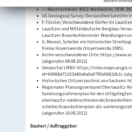
Weitere Informa
2620: Weiß-Kollm, 1920. 2022.
—: Messtischblatt 4552: Weißkollm, 1938. 20
US Geological Survey: Declassified Satellite I
F. Förster, Verschwundene Dörfer im Lausitz
Lausitzer und Mitteldeutsche Bergbau-Verw
Lausitzer Braunkohlenrevier. Wandlungen und
G. Meusel, Scheibe: ein historischer Streifz
Kreise Hoyerswerda (Hoyerswerda 1985).
Archiv verschwundener Orte: https://www.ar
(abgerufen 08.08.2022)
Geoportal LMBV: https://lmbv.maps.arcgis
id=64068d71103d40a9a0a07f6b0682db1c (abge
Historisches Ortsverzeichnis von Sachsen: ht
Regionaler Planungsverband Oberlausitz-Ni
Sanierungsrahmenplan für den stillgelegten
oberlausitz-niederschlesien.de/braunkohl
scheibe/braunkohlenplan-als-sanierungsra
(abgerufen 16.08.2022)
Bauherr / Auftraggeber: