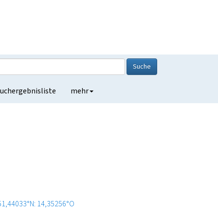
Suche
uchergebnisliste
mehr
51,44033°N: 14,35256°O