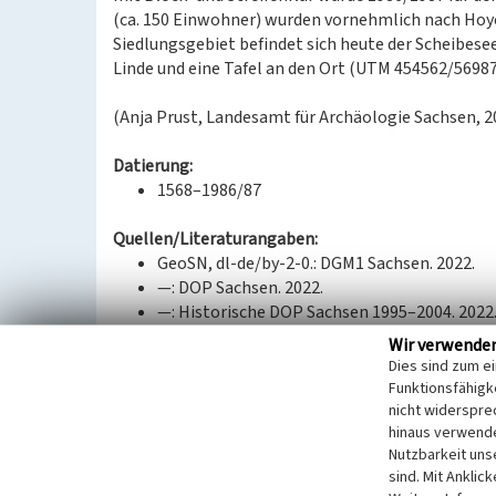
(ca. 150 Einwohner) wurden vornehmlich nach Ho
Siedlungsgebiet befindet sich heute der Scheibesee
Linde und eine Tafel an den Ort (UTM 454562/5698
(Anja Prust, Landesamt für Archäologie Sachsen, 2
Datierung:
1568–1986/87
Quellen/Literaturangaben:
GeoSN, dl-de/by-2-0.: DGM1 Sachsen. 2022.
—: DOP Sachsen. 2022.
—: Historische DOP Sachsen 1995–2004. 2022
—: Historische Karten (TK25 ab 1990). 2022.
Wir verwende
—: Historische Karten (TK25 DDR Ausgabe Sta
Dies sind zum e
—: WebAtlasSN. 2022.
Funktionsfähigke
Landesamt für Archäologie Sachsen: Preußis
nicht widerspre
hinaus verwende
Lausitzer und Mitteldeutsche Bergbau-Verwa
Nutzbarkeit uns
Tagebau Ortsverlegungen. 2021.
sind. Mit Anklic
Sächsische Landesbibliothek – Staats- und U