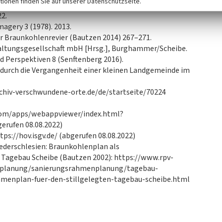
tionen finden Sie auf unserer Datenschutzseite.
22.
magery 3 (1978). 2013.
er Braunkohlenrevier (Bautzen 2014) 267–271.
altungsgesellschaft mbH [Hrsg.], Burghammer/Scheibe.
 Perspektiven 8 (Senftenberg 2016).
ug durch die Vergangenheit einer kleinen Landgemeinde im
chiv-verschwundene-orte.de/de/startseite/70224
.com/apps/webappviewer/index.html?
rufen 08.08.2022)
tps://hov.isgv.de/ (abgerufen 08.08.2022)
ederschlesien: Braunkohlenplan als
 Tagebau Scheibe (Bautzen 2002): https://www.rpv-
enplanung/sanierungsrahmenplanung/tagebau-
hmenplan-fuer-den-stillgelegten-tagebau-scheibe.html