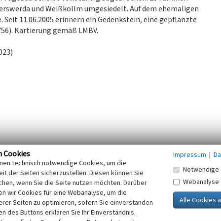
yerswerda und Weißkollm umgesiedelt. Auf dem ehemaligen
. Seit 11.06.2005 erinnern ein Gedenkstein, eine gepflanzte
756). Kartierung gemäß LMBV.
023)
.
n Cookies
Impressum
|
Da
at). 2022.
inen technisch notwendige Cookies, um die
Notwendige 
it der Seiten sicherzustellen. Diesen können Sie
Webanalyse
ches Urmesstischblatt 4552 Weiß-Kollm. 2021.
chen, wenn Sie die Seite nutzen möchten. Darüber
n wir Cookies für eine Webanalyse, um die
ltungsgesellschaft mbH (LMBV): Digitale Kartierung:
erer Seiten zu optimieren, sofern Sie einverstanden
ken des Buttons erklären Sie Ihr Einverständnis.
niversitätsbibliothek / Deutsche Fotothek: Messtischblatt