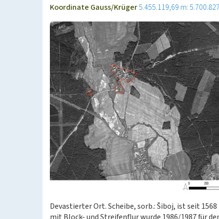
Koordinate Gauss/Krüger
5.455.119,69 m: 5.700.82
Devastierter Ort. Scheibe, sorb.: Šiboj, ist seit 1
mit Block- und Streifenflur wurde 1986/1987 für d