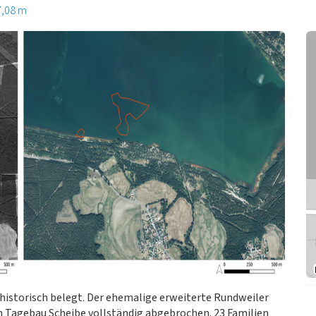
7,08 m
568 historisch belegt. Der ehemalige erweiterte Rundweiler
en Tagebau Scheibe vollständig abgebrochen. 23 Familien