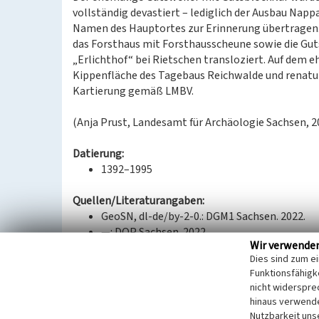
vollständig devastiert – lediglich der Ausbau Napp
Namen des Hauptortes zur Erinnerung übertragen
das Forsthaus mit Forsthausscheune sowie die Gu
„Erlichthof“ bei Rietschen transloziert. Auf dem e
Kippenfläche des Tagebaus Reichwalde und renatur
Kartierung gemäß LMBV.
(Anja Prust, Landesamt für Archäologie Sachsen, 2
Datierung:
1392–1995
Quellen/Literaturangaben:
GeoSN, dl-de/by-2-0.: DGM1 Sachsen. 2022.
—: DOP Sachsen. 2022.
Wir verwende
—: Historische DOP Sachsen 1995–2004. 2022
Dies sind zum e
—: Historische Karten (TK25 ab 1990). 2022.
Funktionsfähigke
—: Historische Karten (TK25 DDR Ausgabe Sta
nicht widerspre
—: WebAtlasSN. 2022.
hinaus verwende
Landesamt für Archäologie Sachsen: Luftbilde
Nutzbarkeit uns