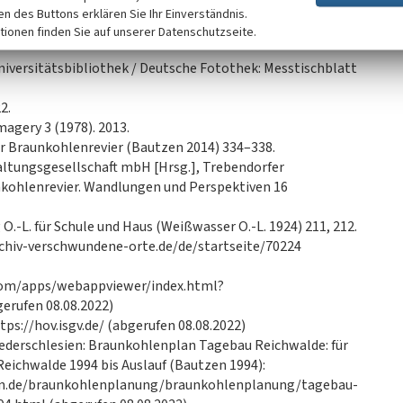
. 2021.
ken des Buttons erklären Sie Ihr Einverständnis.
ltungsgesellschaft mbH (LMBV): Digitale Kartierung:
tionen finden Sie auf unserer Datenschutzseite.
niversitätsbibliothek / Deutsche Fotothek: Messtischblatt
2.
magery 3 (1978). 2013.
er Braunkohlenrevier (Bautzen 2014) 334–338.
ltungsgesellschaft mbH [Hrsg.], Trebendorfer
kohlenrevier. Wandlungen und Perspektiven 16
.-L. für Schule und Haus (Weißwasser O.-L. 1924) 211, 212.
chiv-verschwundene-orte.de/de/startseite/70224
.com/apps/webappviewer/index.html?
rufen 08.08.2022)
tps://hov.isgv.de/ (abgerufen 08.08.2022)
ederschlesien: Braunkohlenplan Tagebau Reichwalde: für
eichwalde 1994 bis Auslauf (Bautzen 1994):
ien.de/braunkohlenplanung/braunkohlenplanung/tagebau-