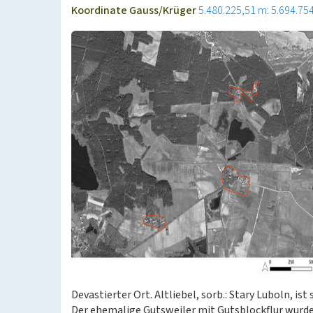
Koordinate Gauss/Krüger
5.480.225,51 m: 5.694.75
Devastierter Ort. Altliebel, sorb.: Stary Luboln, ist
Der ehemalige Gutsweiler mit Gutsblockflur wurd