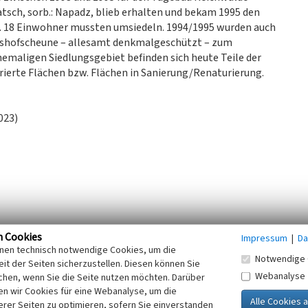
atsch, sorb.: Napadz, blieb erhalten und bekam 1995 den
. 18 Einwohner mussten umsiedeln. 1994/1995 wurden auch
tshofscheune – allesamt denkmalgeschützt – zum
hemaligen Siedlungsgebiet befinden sich heute Teile der
ierte Flächen bzw. Flächen in Sanierung/Renaturierung.
023)
n Cookies
Impressum
|
Da
.
inen technisch notwendige Cookies, um die
Notwendige 
it der Seiten sicherzustellen. Diesen können Sie
at). 2022.
Webanalyse
chen, wenn Sie die Seite nutzen möchten. Darüber
n wir Cookies für eine Webanalyse, um die
r 1950er Jahre. 2021.
erer Seiten zu optimieren, sofern Sie einverstanden