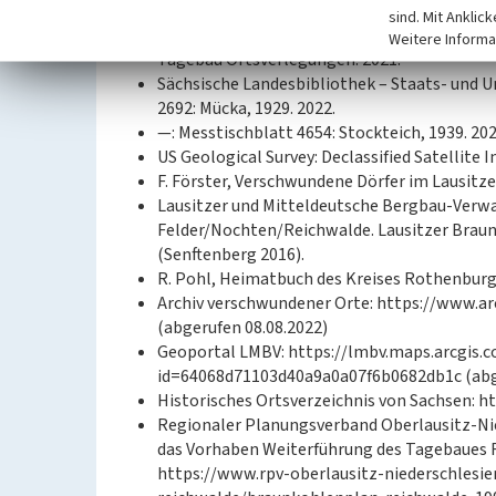
—: Preußisches Urmesstischblatt 4654 Mücka
sind. Mit Anklic
Lausitzer und Mitteldeutsche Bergbau-Verwa
Weitere Informa
Tagebau Ortsverlegungen. 2021.
Sächsische Landesbibliothek – Staats- und U
2692: Mücka, 1929. 2022.
—: Messtischblatt 4654: Stockteich, 1939. 202
US Geological Survey: Declassified Satellite I
F. Förster, Verschwundene Dörfer im Lausitz
Lausitzer und Mitteldeutsche Bergbau-Verwa
Felder/Nochten/Reichwalde. Lausitzer Braun
(Senftenberg 2016).
R. Pohl, Heimatbuch des Kreises Rothenburg O
Archiv verschwundener Orte: https://www.ar
(abgerufen 08.08.2022)
Geoportal LMBV: https://lmbv.maps.arcgis
id=64068d71103d40a9a0a07f6b0682db1c (abge
Historisches Ortsverzeichnis von Sachsen: ht
Regionaler Planungsverband Oberlausitz-Ni
das Vorhaben Weiterführung des Tagebaues R
https://www.rpv-oberlausitz-niederschles