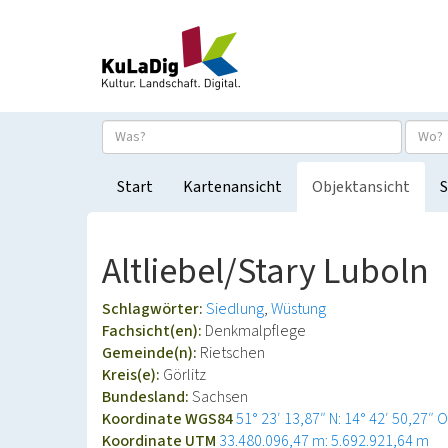
Start
Kartenansicht
Objektansicht
S
Altliebel/Stary Luboln
Schlagwörter:
Siedlung
Wüstung
Fachsicht(en):
Denkmalpflege
Gemeinde(n):
Rietschen
Kreis(e):
Görlitz
Bundesland:
Sachsen
Koordinate WGS84
51° 23′ 13,87″ N: 14° 42′ 50,27″ O
Koordinate UTM
33.480.096,47 m: 5.692.921,64 m