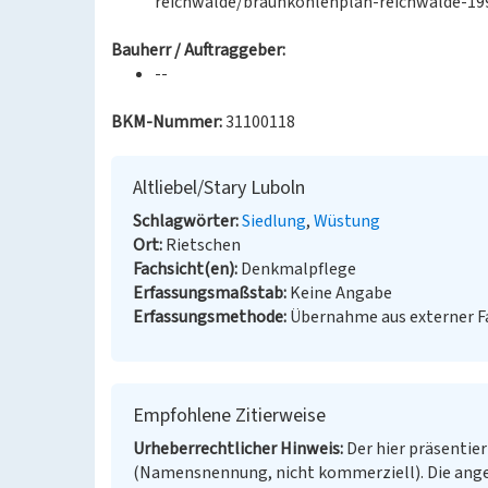
reichwalde/braunkohlenplan-reichwalde-199
Bauherr / Auftraggeber:
--
BKM-Nummer:
31100118
Altliebel/Stary Luboln
Schlagwörter
Siedlung
Wüstung
Ort
Rietschen
Fachsicht(en)
Denkmalpflege
Erfassungsmaßstab
Keine Angabe
Erfassungsmethode
Übernahme aus externer 
Empfohlene Zitierweise
Urheberrechtlicher Hinweis
Der hier präsentier
(Namensnennung, nicht kommerziell). Die ang