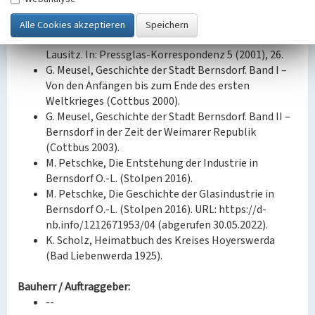
J. Exner und Förderverein „Glasmuseum
Weißwasser“ e. V., Glashütten und Glaswerke in der
Lausitz und im ostelbischen Raum außerhalb der
Lausitz. In: Pressglas-Korrespondenz 5 (2001), 26.
G. Meusel, Geschichte der Stadt Bernsdorf. Band I –
Von den Anfängen bis zum Ende des ersten
Weltkrieges (Cottbus 2000).
G. Meusel, Geschichte der Stadt Bernsdorf. Band II –
Bernsdorf in der Zeit der Weimarer Republik
(Cottbus 2003).
M. Petschke, Die Entstehung der Industrie in
Bernsdorf O.-L. (Stolpen 2016).
M. Petschke, Die Geschichte der Glasindustrie in
Bernsdorf O.-L. (Stolpen 2016). URL: https://d-
nb.info/1212671953/04 (abgerufen 30.05.2022).
K. Scholz, Heimatbuch des Kreises Hoyerswerda
(Bad Liebenwerda 1925).
Bauherr / Auftraggeber:
--