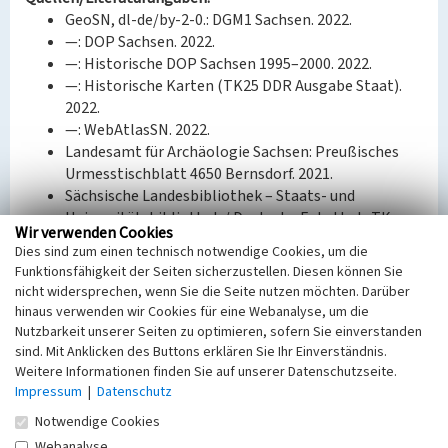
GeoSN, dl-de/by-2-0.: DGM1 Sachsen. 2022.
—: DOP Sachsen. 2022.
—: Historische DOP Sachsen 1995–2000. 2022.
—: Historische Karten (TK25 DDR Ausgabe Staat).
2022.
—: WebAtlasSN. 2022.
Landesamt für Archäologie Sachsen: Preußisches
Urmesstischblatt 4650 Bernsdorf. 2021.
Sächsische Landesbibliothek – Staats- und
Universitätsbibliothek / Deutsche Fotothek: TK
Wir verwenden Cookies
(Äquidistantenkarte) Sachsen, Section
Dies sind zum einen technisch notwendige Cookies, um die
Strassgräbchen, 1883. 2022.
Funktionsfähigkeit der Seiten sicherzustellen. Diesen können Sie
—: TK (Messtischblätter) Sachsen, Section
nicht widersprechen, wenn Sie die Seite nutzen möchten. Darüber
Bernsdorf, 1941. 2022.
hinaus verwenden wir Cookies für eine Webanalyse, um die
—: TK (Messtischblätter) Sachsen, Section
Nutzbarkeit unserer Seiten zu optimieren, sofern Sie einverstanden
Strassgräbchen – Bernsdorf, 1905. 2022.
sind. Mit Anklicken des Buttons erklären Sie Ihr Einverständnis.
—: TK (Messtischblätter) Sachsen, Section
Weitere Informationen finden Sie auf unserer Datenschutzseite.
Impressum
|
Datenschutz
Strassgräbchen – Bernsdorf, 1921. 2022.
US Geological Survey: Declassified Satellite Imagery
Notwendige Cookies
3 (1978). 2013.
Webanalyse