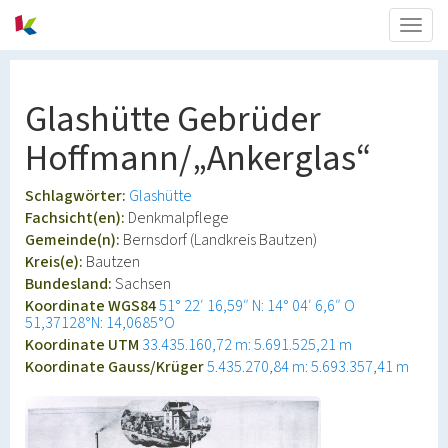
Togg
navig
Glashütte Gebrüder
Hoffmann/„Ankerglas“
Schlagwörter:
Glashütte
Fachsicht(en):
Denkmalpflege
Gemeinde(n):
Bernsdorf (Landkreis Bautzen)
Kreis(e):
Bautzen
Bundesland:
Sachsen
Koordinate WGS84
51° 22′ 16,59″ N: 14° 04′ 6,6″ O
51,37128°N: 14,0685°O
Koordinate UTM
33.435.160,72 m: 5.691.525,21 m
Koordinate Gauss/Krüger
5.435.270,84 m: 5.693.357,41 m