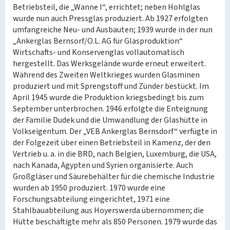
Betriebsteil, die „Wanne I“, errichtet; neben Hohlglas
wurde nun auch Pressglas produziert. Ab 1927 erfolgten
umfangreiche Neu- und Ausbauten; 1939 wurde in der nun
„Ankerglas Bernsorf/O.L. AG für Glasproduktion“
Wirtschafts- und Konservenglas vollautomatisch
hergestellt. Das Werksgelände wurde erneut erweitert.
Während des Zweiten Weltkrieges wurden Glasminen
produziert und mit Sprengstoff und Zünder bestückt. Im
April 1945 wurde die Produktion kriegsbedingt bis zum
September unterbrochen. 1946 erfolgte die Enteignung
der Familie Dudek und die Umwandlung der Glashütte in
Volkseigentum. Der „VEB Ankerglas Bernsdorf“ verfügte in
der Folgezeit über einen Betriebsteil in Kamenz, der den
Vertrieb u. a. in die BRD, nach Belgien, Luxemburg, die USA,
nach Kanada, Ägypten und Syrien organisierte. Auch
Großgläser und Säurebehälter für die chemische Industrie
wurden ab 1950 produziert. 1970 wurde eine
Forschungsabteilung eingerichtet, 1971 eine
Stahlbauabteilung aus Hoyerswerda übernommen; die
Hütte beschäftigte mehr als 850 Personen. 1979 wurde das