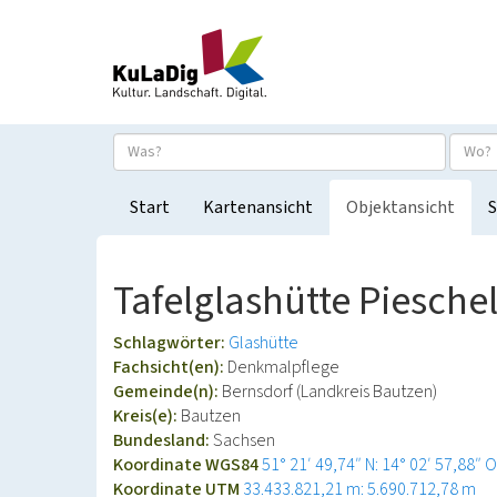
Start
Kartenansicht
Objektansicht
S
Tafelglashütte Piesch
Schlagwörter:
Glashütte
Fachsicht(en):
Denkmalpflege
Gemeinde(n):
Bernsdorf (Landkreis Bautzen)
Kreis(e):
Bautzen
Bundesland:
Sachsen
Koordinate WGS84
51° 21′ 49,74″ N: 14° 02′ 57,88″ O
Koordinate UTM
33.433.821,21 m: 5.690.712,78 m