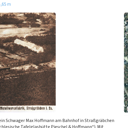
4,65 m
 sein Schwager Max Hoffmann am Bahnhof in Straßgräbchen
chlesische Tafelglashütte Pieschel & Hoffmann“). Mit