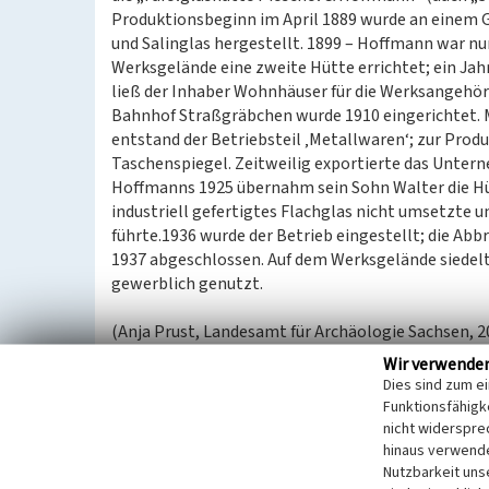
Produktionsbeginn im April 1889 wurde an einem G
und Salinglas hergestellt. 1899 – Hoffmann war nu
Werksgelände eine zweite Hütte errichtet; ein Ja
ließ der Inhaber Wohnhäuser für die Werksangehör
Bahnhof Straßgräbchen wurde 1910 eingerichtet. 
entstand der Betriebsteil ‚Metallwaren‘; zur Produ
Taschenspiegel. Zeitweilig exportierte das Unter
Hoffmanns 1925 übernahm sein Sohn Walter die Hüt
industriell gefertigtes Flachglas nicht umsetzte 
führte.1936 wurde der Betrieb eingestellt; die Ab
1937 abgeschlossen. Auf dem Werksgelände siedelt
gewerblich genutzt.
(Anja Prust, Landesamt für Archäologie Sachsen, 2
Wir verwende
Datierung:
Dies sind zum e
1888–1936
Funktionsfähigke
nicht widerspre
hinaus verwende
Quellen/Literaturangaben:
Nutzbarkeit uns
GeoSN, dl-de/by-2-0.: DGM1 Sachsen. 2022.