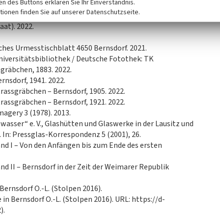
ken des Buttons erklären Sie Ihr Einverständnis.
tionen finden Sie auf unserer Datenschutzseite.
.
at). 2022.
ches Urmesstischblatt 4650 Bernsdorf. 2021.
niversitätsbibliothek / Deutsche Fotothek: TK
gräbchen, 1883. 2022.
rnsdorf, 1941. 2022.
rassgräbchen – Bernsdorf, 1905. 2022.
rassgräbchen – Bernsdorf, 1921. 2022.
magery 3 (1978). 2013.
asser“ e. V., Glashütten und Glaswerke in der Lausitz und
 In: Pressglas-Korrespondenz 5 (2001), 26.
and I – Von den Anfängen bis zum Ende des ersten
nd II – Bernsdorf in der Zeit der Weimarer Republik
Bernsdorf O.-L. (Stolpen 2016).
 in Bernsdorf O.-L. (Stolpen 2016). URL: https://d-
).