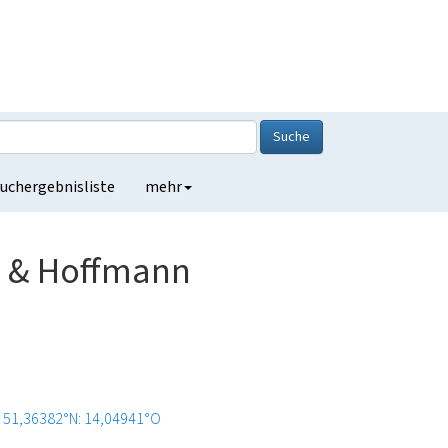
Suche
uchergebnisliste
mehr
el & Hoffmann
51,36382°N: 14,04941°O