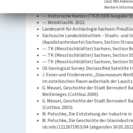
sind. Mit Anklic
—: DOP Sachsen. 2022.
Weitere Informa
—: Historische DOP Sachsen 1995–2000. 2022
—: Historische Karten (TK25 DDR Ausgabe Sta
—: WebAtlasSN. 2022.
Landesamt für Archäologie Sachsen: Preußis
Sächsische Landesbibliothek – Staats- und U
(Äquidistantenkarte) Sachsen, Section Strass
—: TK (Messtischblätter) Sachsen, Section Be
—: TK (Messtischblätter) Sachsen, Section St
—: TK (Messtischblätter) Sachsen, Section St
US Geological Survey: Declassified Satellite I
J. Exner und Förderverein „Glasmuseum Weißw
im ostelbischen Raum außerhalb der Lausitz.
G. Meusel, Geschichte der Stadt Bernsdorf. B
Weltkrieges (Cottbus 2000).
G. Meusel, Geschichte der Stadt Bernsdorf. Ba
(Cottbus 2003).
M. Petschke, Die Entstehung der Industrie in 
M. Petschke, Die Geschichte der Glasindustrie
nb.info/1212671953/04 (abgerufen 30.05.2022