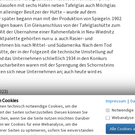
lasofen mit sechs Häfen neben Tafelglas auch Milchglas
n alleiniger Besitzer der Hütte – wurde auf dem
hr später begann man mit der Produktion von Spiegeln. 1902
igen bauen. Ein Gleisanschluss von der Tafelglashütte zum
Mit der Übernahme einer Rahmenfabrik in Neu-Wiednitz
ktpalette gehörten nun u. a. auch Rasier- und
nehmen bis nach Mittel- und Südamerika. Nach dem Tod
te, der in der Folgezeit die technische Umstellung auf
und das Unternehmen schließlich 1934 in den Konkurs
brucharbeiten waren mit der Sprengung des Schornsteins
en sich neue Unternehmen an; auch heute wird es
023)
n Cookies
Impressum
|
Da
inen technisch notwendige Cookies, um die
Notwendige 
it der Seiten sicherzustellen. Diesen können Sie
Webanalyse
chen, wenn Sie die Seite nutzen möchten. Darüber
n wir Cookies für eine Webanalyse, um die
erer Seiten zu optimieren, sofern Sie einverstanden