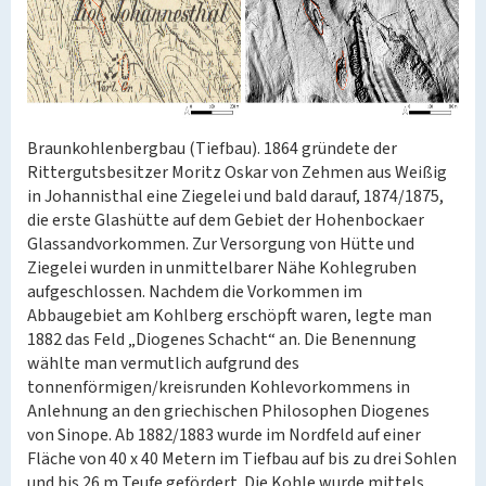
Braunkohlenbergbau (Tiefbau). 1864 gründete der
Rittergutsbesitzer Moritz Oskar von Zehmen aus Weißig
in Johannisthal eine Ziegelei und bald darauf, 1874/1875,
die erste Glashütte auf dem Gebiet der Hohenbockaer
Glassandvorkommen. Zur Versorgung von Hütte und
Ziegelei wurden in unmittelbarer Nähe Kohlegruben
aufgeschlossen. Nachdem die Vorkommen im
Abbaugebiet am Kohlberg erschöpft waren, legte man
1882 das Feld „Diogenes Schacht“ an. Die Benennung
wählte man vermutlich aufgrund des
tonnenförmigen/kreisrunden Kohlevorkommens in
Anlehnung an den griechischen Philosophen Diogenes
von Sinope. Ab 1882/1883 wurde im Nordfeld auf einer
Fläche von 40 x 40 Metern im Tiefbau auf bis zu drei Sohlen
und bis 26 m Teufe gefördert. Die Kohle wurde mittels