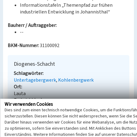
Informationstafeln „Themenpfad zur frühen
industriellen Entwicklung in Johannisthal“
Bauherr / Auftraggeber:
--
BKM-Nummer:
31100092
Diogenes-Schacht
Schlagwörter
Untertagebergwerk
Kohlenbergwerk
Ort
Lauta
Fachsicht(en)
Wir verwenden Cookies
Denkmalpflege
Dies sind zum einen technisch notwendige Cookies, um die Funktionsfäh
Erfassungsmaßstab
sicherzustellen. Diesen können Sie nicht widersprechen, wenn Sie die S
Keine Angabe
Darüber hinaus verwenden wir Cookies für eine Webanalyse, um die Nutz
Erfassungsmethode
zu optimieren, sofern Sie einverstanden sind. Mit Anklicken des Buttons 
Übernahme aus externer Fachdatenbank
Einverständnis. Weitere Informationen finden Sie auf unserer Datenschu