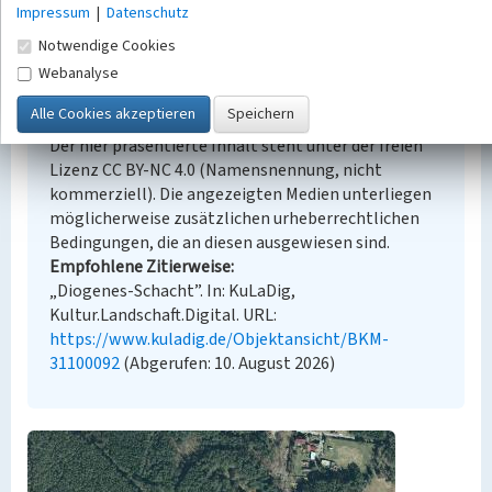
Impressum
|
Datenschutz
Notwendige Cookies
Webanalyse
Empfohlene Zitierweise
Urheberrechtlicher Hinweis
Der hier präsentierte Inhalt steht unter der freien
Lizenz CC BY-NC 4.0 (Namensnennung, nicht
kommerziell). Die angezeigten Medien unterliegen
möglicherweise zusätzlichen urheberrechtlichen
Bedingungen, die an diesen ausgewiesen sind.
Empfohlene Zitierweise
„Diogenes-Schacht”. In: KuLaDig,
Kultur.Landschaft.Digital. URL:
https://www.kuladig.de/Objektansicht/BKM-
31100092
(Abgerufen: 10. August 2026)