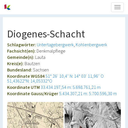
Togg
navig
Diogenes-Schacht
Schlagwörter:
Untertagebergwerk
Kohlenbergwerk
Fachsicht(en):
Denkmalpflege
Gemeinde(n):
Lauta
Kreis(e):
Bautzen
Bundesland:
Sachsen
Koordinate WGS84
51° 26′ 10,4″ N: 14° 03′ 11,96″ O
51,43622°N: 14,05332°O
Koordinate UTM
33.434.197,54 m: 5.698.761,21 m
Koordinate Gauss/Krüger
5.434.307,21 m: 5.700.596,30 m