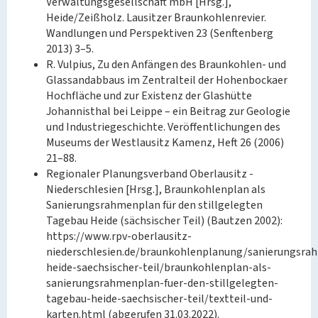
Verwaltungsgesellschaft mbH [Hrsg.],
Heide/Zeißholz. Lausitzer Braunkohlenrevier.
Wandlungen und Perspektiven 23 (Senftenberg
2013) 3–5.
R. Vulpius, Zu den Anfängen des Braunkohlen- und
Glassandabbaus im Zentralteil der Hohenbockaer
Hochfläche und zur Existenz der Glashütte
Johannisthal bei Leippe – ein Beitrag zur Geologie
und Industriegeschichte. Veröffentlichungen des
Museums der Westlausitz Kamenz, Heft 26 (2006)
21–88.
Regionaler Planungsverband Oberlausitz -
Niederschlesien [Hrsg.], Braunkohlenplan als
Sanierungsrahmenplan für den stillgelegten
Tagebau Heide (sächsischer Teil) (Bautzen 2002):
https://www.rpv-oberlausitz-
niederschlesien.de/braunkohlenplanung/sanierungsr
heide-saechsischer-teil/braunkohlenplan-als-
sanierungsrahmenplan-fuer-den-stillgelegten-
tagebau-heide-saechsischer-teil/textteil-und-
karten.html (abgerufen 31.03.2022).