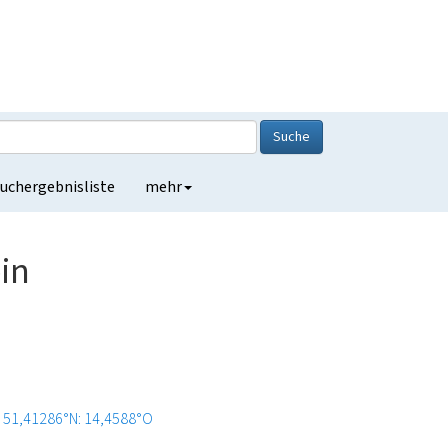
Suche
uchergebnisliste
mehr
in
51,41286°N: 14,4588°O