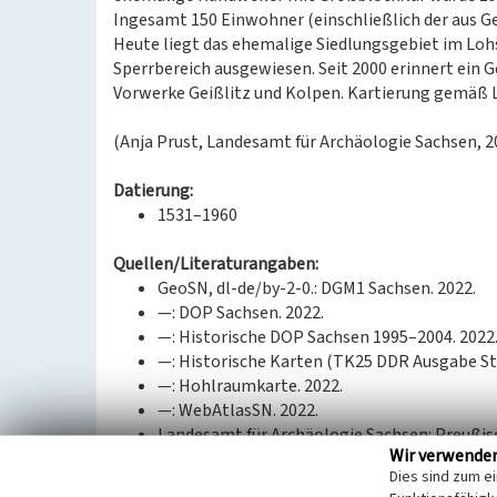
Ingesamt 150 Einwohner (einschließlich der aus G
Heute liegt das ehemalige Siedlungsgebiet im Lohs
Sperrbereich ausgewiesen. Seit 2000 erinnert ein
Vorwerke Geißlitz und Kolpen. Kartierung gemäß 
(Anja Prust, Landesamt für Archäologie Sachsen, 2
Datierung:
1531–1960
Quellen/Literaturangaben:
GeoSN, dl-de/by-2-0.: DGM1 Sachsen. 2022.
—: DOP Sachsen. 2022.
—: Historische DOP Sachsen 1995–2004. 2022
—: Historische Karten (TK25 DDR Ausgabe Sta
—: Hohlraumkarte. 2022.
—: WebAtlasSN. 2022.
Landesamt für Archäologie Sachsen: Preußis
Wir verwende
Lausitzer und Mitteldeutsche Bergbau-Verwa
Dies sind zum e
Tagebau Ortsverlegungen. 2021.