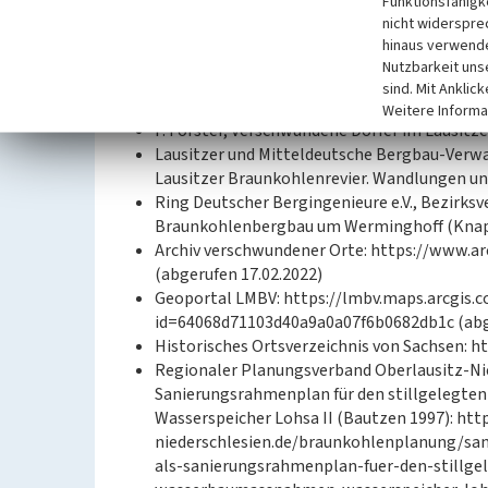
Funktionsfähigke
Sächsische Landesbibliothek – Staats- und U
nicht widerspre
2620: Weiss-Kollm, 1889. 2022.
hinaus verwende
—: Messtischblatt 2620: Weiß-Kollm, 1920. 2
Nutzbarkeit uns
—: Messtischblatt 4552: Weißkollm, 1938. 20
sind. Mit Anklic
US Geological Survey: Declassified Satellite I
Weitere Informa
F. Förster, Verschwundene Dörfer im Lausitze
Lausitzer und Mitteldeutsche Bergbau-Verwa
Lausitzer Braunkohlenrevier. Wandlungen und
Ring Deutscher Bergingenieure e.V., Bezirksv
Braunkohlenbergbau um Werminghoff (Knapp
Archiv verschwundener Orte: https://www.ar
(abgerufen 17.02.2022)
Geoportal LMBV: https://lmbv.maps.arcgis
id=64068d71103d40a9a0a07f6b0682db1c (abge
Historisches Ortsverzeichnis von Sachsen: ht
Regionaler Planungsverband Oberlausitz-Ni
Sanierungsrahmenplan für den stillgelegt
Wasserspeicher Lohsa II (Bautzen 1997): htt
niederschlesien.de/braunkohlenplanung/s
als-sanierungsrahmenplan-fuer-den-stillge