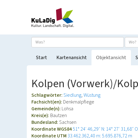
Start
Kartenansicht
Objektansicht
S
Kolpen (Vorwerk)/Kolp
Schlagwörter:
Siedlung
Wüstung
Fachsicht(en):
Denkmalpflege
Gemeinde(n):
Lohsa
Kreis(e):
Bautzen
Bundesland:
Sachsen
Koordinate WGS84
51° 24′ 46,29″ N: 14° 27′ 31,68″ O
Koordinate UTM
33.462.362,40 m: 5.695.876,72 m