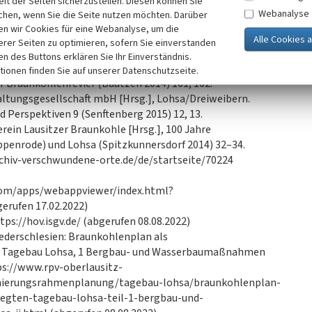
it der Seiten sicherzustellen. Diesen können Sie
niversitätsbibliothek / Deutsche Fotothek: Messtischblatt
Webanalyse
chen, wenn Sie die Seite nutzen möchten. Darüber
n wir Cookies für eine Webanalyse, um die
022.
erer Seiten zu optimieren, sofern Sie einverstanden
22.
ken des Buttons erklären Sie Ihr Einverständnis.
magery 3 (1978). 2013.
tionen finden Sie auf unserer Datenschutzseite.
r Braunkohlenrevier (Bautzen 2014) 161, 162.
ltungsgesellschaft mbH [Hrsg.], Lohsa/Dreiweibern.
 Perspektiven 9 (Senftenberg 2015) 12, 13.
erein Lausitzer Braunkohle [Hrsg.], 100 Jahre
enrode) und Lohsa (Spitzkunnersdorf 2014) 32–34.
chiv-verschwundene-orte.de/de/startseite/70224
.com/apps/webappviewer/index.html?
rufen 17.02.2022)
tps://hov.isgv.de/ (abgerufen 08.08.2022)
ederschlesien: Braunkohlenplan als
en Tagebau Lohsa, 1 Bergbau- und Wasserbaumaßnahmen
ps://www.rpv-oberlausitz-
anierungsrahmenplanung/tagebau-lohsa/braunkohlenplan-
legten-tagebau-lohsa-teil-1-bergbau-und-