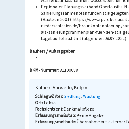
wasserbaumassnahmen-wasserspeicher-lohsa
Regionaler Planungsverband Oberlausitz-Ni
Sanierungsrahmenplan für den stillgelegte
(Bautzen 2001): https://www.rpv-oberlausit
niederschlesien.de/braunkohlenplanung/s
als-sanierungsrahmenplan-fuer-den-stillge
tagebau-lohsa.html (abgerufen 08.08.2022)
Bauherr / Auftraggeber:
--
BKM-Nummer:
31100088
Kolpen (Vorwerk)/Kolpin
Schlagwörter
Siedlung
Wüstung
Ort
Lohsa
Fachsicht(en)
Denkmalpflege
Erfassungsmaßstab
Keine Angabe
Erfassungsmethode
Übernahme aus externer 