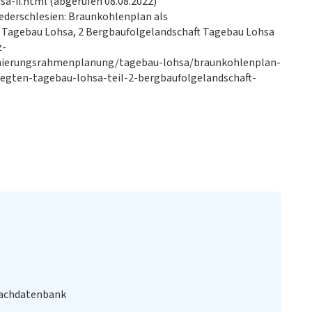
-ii.html (abgerufen 08.08.2022)
ederschlesien: Braunkohlenplan als
n Tagebau Lohsa, 2 Bergbaufolgelandschaft Tagebau Lohsa
z-
anierungsrahmenplanung/tagebau-lohsa/braunkohlenplan-
legten-tagebau-lohsa-teil-2-bergbaufolgelandschaft-
Fachdatenbank