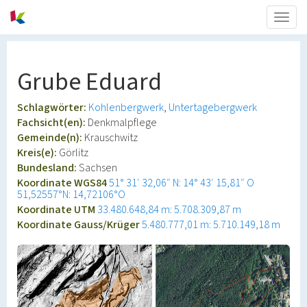
Togg
navig
Grube Eduard
Schlagwörter:
Kohlenbergwerk
Untertagebergwerk
Fachsicht(en):
Denkmalpflege
Gemeinde(n):
Krauschwitz
Kreis(e):
Görlitz
Bundesland:
Sachsen
Koordinate WGS84
51° 31′ 32,06″ N: 14° 43′ 15,81″ O
51,52557°N: 14,72106°O
Koordinate UTM
33.480.648,84 m: 5.708.309,87 m
Koordinate Gauss/Krüger
5.480.777,01 m: 5.710.149,18 m