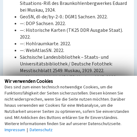
Situations-Riß des Braunkohlenbergwerkes Eduard
bei Muskau, 1924.
GeoSN, dl-de/by-2-0.: DGM1 Sachsen. 2022.
—: DOP Sachsen. 2022.
—: Historische Karten (TK25 DDR Ausgabe Staat).
2022.
—: Hohlraumkarte. 2022.
—: WebAtlasSN. 2022.
Sächsische Landesbibliothek – Staats- und
Universitätsbibliothek / Deutsche Fotothek:
Messtischblatt 2549: Muskau, 1919. 2022.
—: Messtischblatt 4454/55: Muskau, 1945. 2022.
Wir verwenden Cookies
US Geological Survey: Declassified Satellite Imagery
Dies sind zum einen technisch notwendige Cookies, um die
3 (1978). 2013.
Funktionsfähigkeit der Seiten sicherzustellen. Diesen können Sie
F. Tischer, Der Braunkohlenbergbau um Weißwasser
nicht widersprechen, wenn Sie die Seite nutzen möchten. Darüber
und Muskau unter besonderer Beachtung des
hinaus verwenden wir Cookies für eine Webanalyse, um die
Eisenbahnwesens (Weißwasser 2017) 208–211.
Nutzbarkeit unserer Seiten zu optimieren, sofern Sie einverstanden
W. Schossig, Der Braunkohlenbergbau auf dem
sind. Mit Anklicken des Buttons erklären Sie Ihr Einverständnis.
Weitere Informationen finden Sie auf unserer Datenschutzseite.
Muskauer Faltenbogen. Beiträge zur Geschichte des
Impressum
|
Datenschutz
Bergbaus in der Niederlausitz 6 (Cottbus 2006) 125.