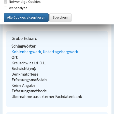
Notwendige Cookies
Bauherr / Auftraggeber:
Webanalyse
--
BKM-Nummer:
31100066
Grube Eduard
Schlagwörter
Kohlenbergwerk
Untertagebergwerk
Ort
Krauschwitz i.d. O.L.
Fachsicht(en)
Denkmalpflege
Erfassungsmaßstab
Keine Angabe
Erfassungsmethode
Übernahme aus externer Fachdatenbank