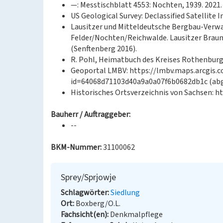
—: Messtischblatt 4553: Nochten, 1939. 2021.
US Geological Survey: Declassified Satellite I
Lausitzer und Mitteldeutsche Bergbau-Verwa
Felder/Nochten/Reichwalde. Lausitzer Braun
(Senftenberg 2016).
R. Pohl, Heimatbuch des Kreises Rothenburg O
Geoportal LMBV: https://lmbv.maps.arcgis
id=64068d71103d40a9a0a07f6b0682db1c (abge
Historisches Ortsverzeichnis von Sachsen: ht
Bauherr / Auftraggeber:
--
BKM-Nummer:
31100062
Sprey/Sprjowje
Schlagwörter
Siedlung
Ort
Boxberg/O.L.
Fachsicht(en)
Denkmalpflege