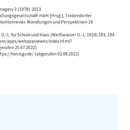
magery 3 (1978). 2013.
ltungsgesellschaft mbH [Hrsg.], Trebendorfer
kohlenrevier. Wandlungen und Perspektiven 16
.-L. für Schule und Haus (Weißwasser O.-L. 1924) 193, 194.
.com/apps/webappviewer/index.html?
rufen 25.07.2022)
tps://hov.isgv.de/ (abgerufen 02.08.2022)