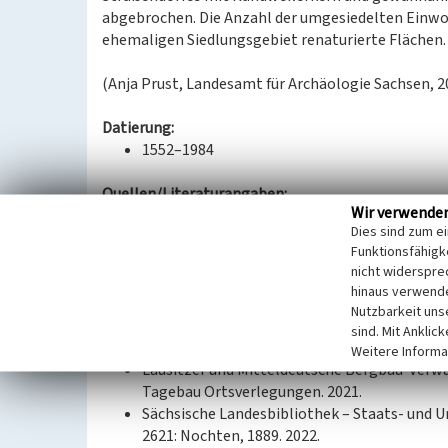
abgebrochen. Die Anzahl der umgesiedelten Einwoh
ehemaligen Siedlungsgebiet renaturierte Flächen
(Anja Prust, Landesamt für Archäologie Sachsen, 2
Datierung:
1552–1984
Quellen/Literaturangaben:
Wir verwende
GeoSN, dl-de/by-2-0.: DGM1 Sachsen. 2022.
Dies sind zum e
—: DOP Sachsen. 2022.
Funktionsfähigke
—: Historische DOP Sachsen 1995–2004. 2022
nicht widerspre
—: Historische Karten (TK25 ab 1990). 2022.
hinaus verwende
—: Historische Karten (TK25 DDR Ausgabe Sta
Nutzbarkeit uns
—: WebAtlasSN. 2022.
sind. Mit Anklic
Landesamt für Archäologie Sachsen: Luftbilde
Weitere Informa
Lausitzer und Mitteldeutsche Bergbau-Verwa
Tagebau Ortsverlegungen. 2021.
Sächsische Landesbibliothek – Staats- und U
2621: Nochten, 1889. 2022.