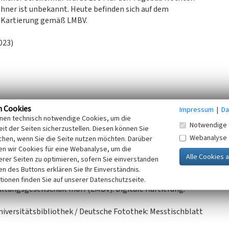
ner ist unbekannt. Heute befinden sich auf dem
. Kartierung gemäß LMBV.
023)
n Cookies
Impressum
|
Da
inen technisch notwendige Cookies, um die
Notwendige 
it der Seiten sicherzustellen. Diesen können Sie
.
Webanalyse
chen, wenn Sie die Seite nutzen möchten. Darüber
n wir Cookies für eine Webanalyse, um die
at). 2022.
erer Seiten zu optimieren, sofern Sie einverstanden
ken des Buttons erklären Sie Ihr Einverständnis.
r 1950er Jahre. 2021.
tionen finden Sie auf unserer Datenschutzseite.
ltungsgesellschaft mbH (LMBV): Digitale Kartierung:
niversitätsbibliothek / Deutsche Fotothek: Messtischblatt