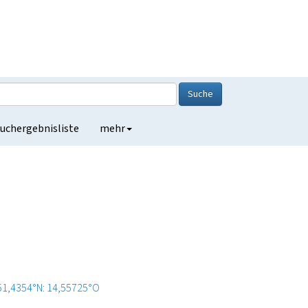
Suche
uchergebnisliste
mehr
51,4354°N: 14,55725°O