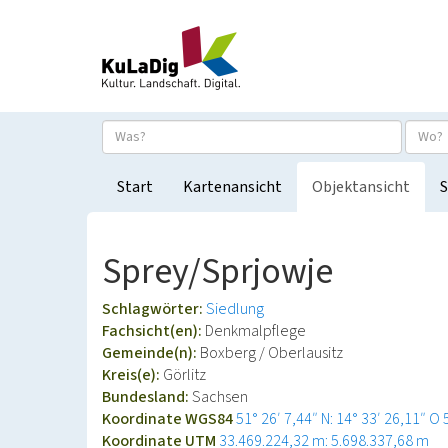
Start
Kartenansicht
Objektansicht
S
Sprey/Sprjowje
Schlagwörter:
Siedlung
Fachsicht(en):
Denkmalpflege
Gemeinde(n):
Boxberg / Oberlausitz
Kreis(e):
Görlitz
Bundesland:
Sachsen
Koordinate WGS84
51° 26′ 7,44″ N: 14° 33′ 26,11″ O
Koordinate UTM
33.469.224,32 m: 5.698.337,68 m