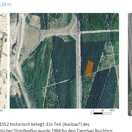
2,83 m
t 1552 historisch belegt. Ein Teil (Ausbau?) des
icher Streifenflur wurde 1984 für den Tagebau Nochten