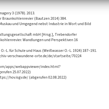
magery 3 (1978). 2013.
er Braunkohlenrevier (Bautzen 2014) 384.
t Muskau und Umgegend nebst Industrie in Wort und Bild
ltungsgesellschaft mbH [Hrsg.], Trebendorfer
kohlenrevier. Wandlungen und Perspektiven 16
O.-L. für Schule und Haus (Weißwasser O.-L. 1924) 187–191.
chiv-verschwundene-orte.de/de/startseite/70224
.com/apps/webappviewer/index.html?
rufen 25.07.2022)
tps://hov.isgv.de/ (abgerufen 02.08.2022)