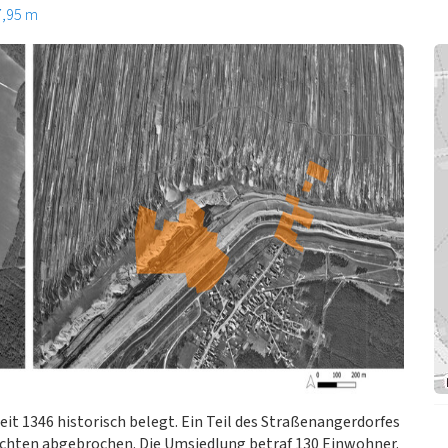
7,95 m
seit 1346 historisch belegt. Ein Teil des Straßenangerdorfes
chten abgebrochen. Die Umsiedlung betraf 130 Einwohner.