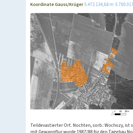
Koordinate Gauss/Krüger
5.472.134,68 m: 5.700.01
Teildevastierter Ort. Nochten, sorb.: Wochozy, ist 
mit Gewannflur wurde 1987/88 für den Tagebau No