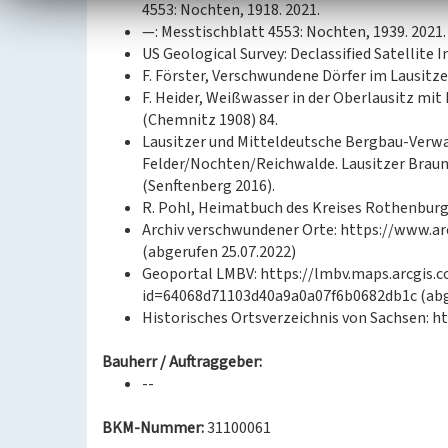
4553: Nochten, 1918. 2021.
—: Messtischblatt 4553: Nochten, 1939. 2021.
US Geological Survey: Declassified Satellite I
F. Förster, Verschwundene Dörfer im Lausitz
F. Heider, Weißwasser in der Oberlausitz mi
(Chemnitz 1908) 84.
Lausitzer und Mitteldeutsche Bergbau-Verwa
Felder/Nochten/Reichwalde. Lausitzer Braun
(Senftenberg 2016).
R. Pohl, Heimatbuch des Kreises Rothenburg 
Archiv verschwundener Orte: https://www.ar
(abgerufen 25.07.2022)
Geoportal LMBV: https://lmbv.maps.arcgis
id=64068d71103d40a9a0a07f6b0682db1c (abge
Historisches Ortsverzeichnis von Sachsen: ht
Bauherr / Auftraggeber:
--
BKM-Nummer:
31100061