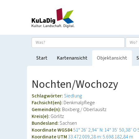
Start
Kartenansicht
Objektansicht
S
Nochten/Wochozy
Schlagwörter:
Siedlung
Fachsicht(en):
Denkmalpflege
Gemeinde(n):
Boxberg / Oberlausitz
Kreis(e):
Görlitz
Bundesland:
Sachsen
Koordinate WGS84
51° 26′ 2,94″ N: 14° 35′ 50,38″ O
Koordinate UTM
33.472.009,28 m: 5.698.182,84 m