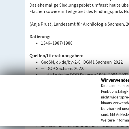
Das ehemalige Siedlungsgebiet umfasst heute über
Flächen sowie ein Teilgebiet des Findlingsparks 
(Anja Prust, Landesamt für Archäologie Sachsen, 2
Datierung:
1346–1987/1988
Quellen/Literaturangaben:
GeoSN, dl-de/by-2-0.: DGM1 Sachsen. 2022.
—: DOP Sachsen. 2022.
—: Historische DOP Sachsen 1995–2004. 2022
Wir verwende
—: Historische Karten (TK25 ab 1990). 2022.
Dies sind zum e
—: Historische Karten (TK25 DDR Ausgabe Sta
Funktionsfähigke
—: WebAtlasSN. 2022.
nicht widerspre
Landesamt für Archäologie Sachsen: Luftbilde
hinaus verwende
—: Preußisches Urmesstischblatt 4553 Nocht
Nutzbarkeit uns
Lausitzer und Mitteldeutsche Bergbau-Verwa
sind. Mit Anklic
Tagebau Ortsverlegungen. 2021.
Weitere Informa
Sächsische Landesbibliothek – Staats- und U