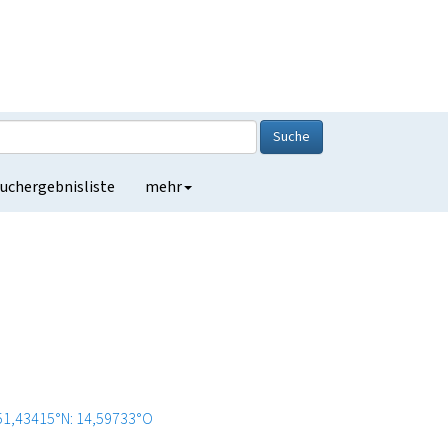
Suche
uchergebnisliste
mehr
51,43415°N: 14,59733°O