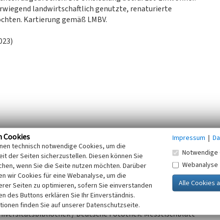
wiegend landwirtschaftlich genutzte, renaturierte
Nochten. Kartierung gemäß LMBV.
023)
.
n Cookies
Impressum
|
Da
inen technisch notwendige Cookies, um die
at). 2022.
Notwendige 
it der Seiten sicherzustellen. Diesen können Sie
Webanalyse
chen, wenn Sie die Seite nutzen möchten. Darüber
r 1950er Jahre. 2021.
n wir Cookies für eine Webanalyse, um die
en. 2021.
erer Seiten zu optimieren, sofern Sie einverstanden
ltungsgesellschaft mbH (LMBV): Digitale Kartierung:
ken des Buttons erklären Sie Ihr Einverständnis.
tionen finden Sie auf unserer Datenschutzseite.
niversitätsbibliothek / Deutsche Fotothek: Messtischblatt