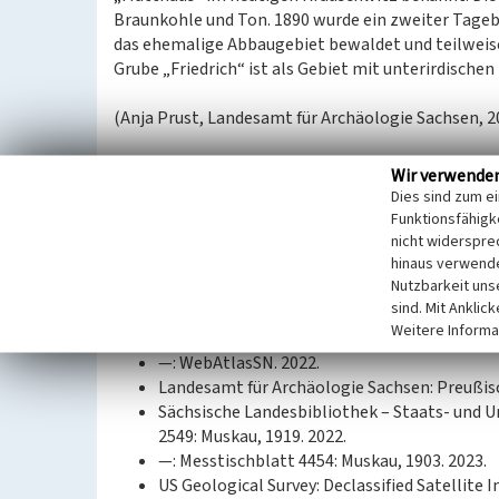
Braunkohle und Ton. 1890 wurde ein zweiter Tageba
das ehemalige Abbaugebiet bewaldet und teilweise 
Grube „Friedrich“ ist als Gebiet mit unterirdisc
(Anja Prust, Landesamt für Archäologie Sachsen, 2
Datierung:
Wir verwende
1889–1893
Dies sind zum e
Funktionsfähigke
Quellen/Literaturangaben:
nicht widerspre
hinaus verwende
GeoSN, dl-de/by-2-0.: DGM1 Sachsen. 2022.
Nutzbarkeit uns
—: DOP Sachsen. 2022.
sind. Mit Anklic
—: Historische Karten (Messtischblatt vor 19
Weitere Informa
—: Historische Karten (TK25 DDR Ausgabe Sta
—: WebAtlasSN. 2022.
Landesamt für Archäologie Sachsen: Preußis
Sächsische Landesbibliothek – Staats- und U
2549: Muskau, 1919. 2022.
—: Messtischblatt 4454: Muskau, 1903. 2023.
US Geological Survey: Declassified Satellite I