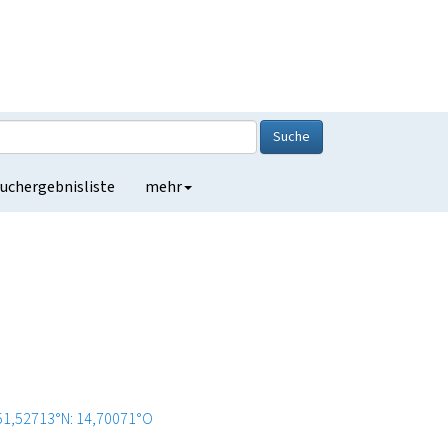
Suche
uchergebnisliste
mehr
51,52713°N: 14,70071°O