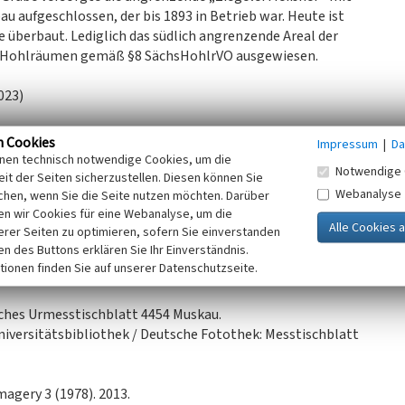
u aufgeschlossen, der bis 1893 in Betrieb war. Heute ist
überbaut. Lediglich das südlich angrenzende Areal der
hen Hohlräumen gemäß §8 SächsHohlrVO ausgewiesen.
023)
n Cookies
Impressum
|
Da
inen technisch notwendige Cookies, um die
Notwendige 
it der Seiten sicherzustellen. Diesen können Sie
Webanalyse
chen, wenn Sie die Seite nutzen möchten. Darüber
n wir Cookies für eine Webanalyse, um die
erer Seiten zu optimieren, sofern Sie einverstanden
ken des Buttons erklären Sie Ihr Einverständnis.
45). 2022.
tionen finden Sie auf unserer Datenschutzseite.
at). 2022.
ches Urmesstischblatt 4454 Muskau.
niversitätsbibliothek / Deutsche Fotothek: Messtischblatt
magery 3 (1978). 2013.