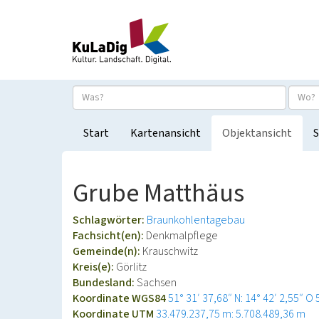
Start
Kartenansicht
Objektansicht
S
Grube Matthäus
Schlagwörter:
Braunkohlentagebau
Fachsicht(en):
Denkmalpflege
Gemeinde(n):
Krauschwitz
Kreis(e):
Görlitz
Bundesland:
Sachsen
Koordinate WGS84
51° 31′ 37,68″ N: 14° 42′ 2,55″ O
Koordinate UTM
33.479.237,75 m: 5.708.489,36 m