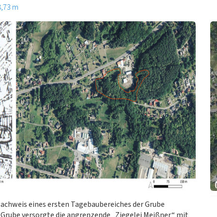
8,73 m
Nachweis eines ersten Tagebaubereiches der Grube
Grube versorgte die angrenzende „Ziegelei Meißner“ mit