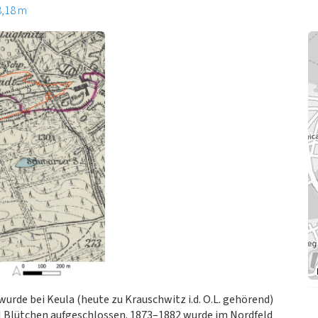
8,18 m
rde bei Keula (heute zu Krauschwitz i.d. O.L. gehörend)
l Blütchen aufgeschlossen. 1873–1882 wurde im Nordfeld