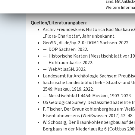
sind. Mit Anklic
Datierung:
Weitere Informa
1873–1944
Quellen/Literaturangaben:
Archiv Freundeskreis Historica Bad Muskau e.
„Flora-Charlotte“, Jahr unbekannt.
GeoSN, dl-de/by-2-0.: DGM1 Sachsen. 2022.
—: DOP Sachsen. 2022.
—: Historische Karten (Messtischblatt vor 19
—: Hohlraumkarte. 2022.
—: WebAtlasSN. 2022.
Landesamt für Archäologie Sachsen: Preußis
Sächsische Landesbibliothek – Staats- und U
2549: Muskau, 1919. 2022.
—: Messtischblatt 4454: Muskau, 1903. 2023.
US Geological Survey: Declassified Satellite I
F. Tischer, Der Braunkohlenbergbau um Wei
Eisenbahnwesens (Weißwasser 2017) 42–48.
W. Schossig, Der Braunkohlenbergbau auf de
Bergbaus in der Niederlausitz 6 (Cottbus 200