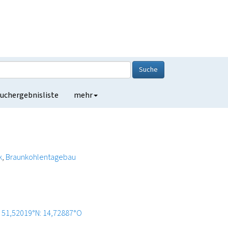
Suche
uchergebnisliste
mehr
k
Braunkohlentagebau
51,52019°N: 14,72887°O