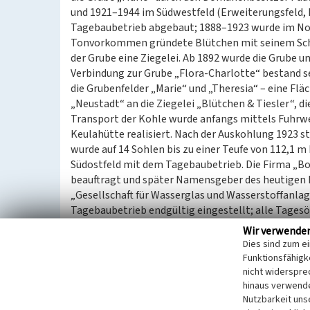
und 1921–1944 im Südwestfeld (Erweiterungsfeld,
Tagebaubetrieb abgebaut; 1888–1923 wurde im Nord
Tonvorkommen gründete Blütchen mit seinem Schw
der Grube eine Ziegelei. Ab 1892 wurde die Grube 
Verbindung zur Grube „Flora-Charlotte“ bestand s
die Grubenfelder „Marie“ und „Theresia“ – eine Fläc
„Neustadt“ an die Ziegelei „Blütchen & Tiesler“, d
Transport der Kohle wurde anfangs mittels Fuhrwe
Keulahütte realisiert. Nach der Auskohlung 1923 s
wurde auf 14 Sohlen bis zu einer Teufe von 112,1 
Südostfeld mit dem Tagebaubetrieb. Die Firma „
beauftragt und später Namensgeber des heutigen 
„Gesellschaft für Wasserglas und Wasserstoffanla
Tagebaubetrieb endgültig eingestellt; alle Tage
zeugen heute auch die Restlöcher „Adria“ und „Gr
Wir verwende
ehemalige Nordfeld ist heute überwiegend bewaldet
Dies sind zum e
Gebiet mit unterirdischen Hohlräumen gemäß §8 
Funktionsfähigke
nicht widerspre
hinaus verwende
(Anja Prust, Landesamt für Archäologie Sachsen, 2
Nutzbarkeit uns