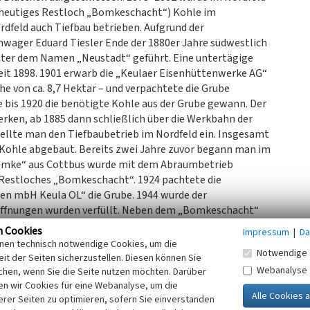
 heutiges Restloch „Bomkeschacht“) Kohle im
feld auch Tiefbau betrieben. Aufgrund der
ager Eduard Tiesler Ende der 1880er Jahre südwestlich
unter dem Namen „Neustadt“ geführt. Eine untertägige
eit 1898. 1901 erwarb die „Keulaer Eisenhüttenwerke AG“
he von ca. 8,7 Hektar – und verpachtete die Grube
ie bis 1920 die benötigte Kohle aus der Grube gewann. Der
rken, ab 1885 dann schließlich über die Werkbahn der
tellte man den Tiefbaubetrieb im Nordfeld ein. Insgesamt
m Kohle abgebaut. Bereits zwei Jahre zuvor begann man im
Bomke“ aus Cottbus wurde mit dem Abraumbetrieb
Restloches „Bomkeschacht“. 1924 pachtete die
gen mbH Keula OL“ die Grube. 1944 wurde der
söffnungen wurden verfüllt. Neben dem „Bomkeschacht“
üner Teich“ vom einstigen Kohle- und Tonabbau. Das
n Cookies
Impressum
|
Da
, Teilflächen sind überbaut. Das gesamte Areal ist als
inen technisch notwendige Cookies, um die
Notwendige 
SächsHohlrVO ausgewiesen.
it der Seiten sicherzustellen. Diesen können Sie
Webanalyse
chen, wenn Sie die Seite nutzen möchten. Darüber
n wir Cookies für eine Webanalyse, um die
023)
erer Seiten zu optimieren, sofern Sie einverstanden