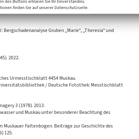
ken des Buttons erklären Sie Ihr Einverständnis.
tionen finden Sie auf unserer Datenschutzseite.
V.: Bergschadenanalyse Gruben „Marie“, „Theresia“ und
45). 2022.
ches Urmesstischblatt 4454 Muskau.
niversitätsbibliothek / Deutsche Fotothek: Messtischblatt
magery 3 (1978). 2013.
ßwasser und Muskau unter besonderer Beachtung des
m Muskauer Faltenbogen. Beiträge zur Geschichte des
6) 125.