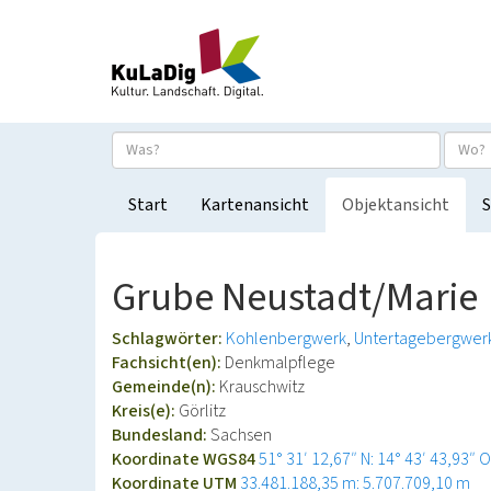
Start
Kartenansicht
Objektansicht
S
Grube Neustadt/Marie
Schlagwörter:
Kohlenbergwerk
Untertagebergwer
Fachsicht(en):
Denkmalpflege
Gemeinde(n):
Krauschwitz
Kreis(e):
Görlitz
Bundesland:
Sachsen
Koordinate WGS84
51° 31′ 12,67″ N: 14° 43′ 43,93″ O
Koordinate UTM
33.481.188,35 m: 5.707.709,10 m