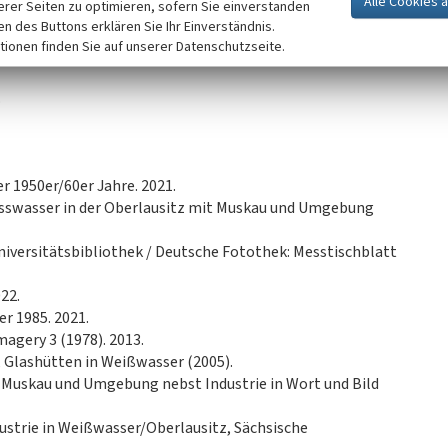
erer Seiten zu optimieren, sofern Sie einverstanden
ken des Buttons erklären Sie Ihr Einverständnis.
ißwasser 1932 (Hydrantenplan). 2021.
tionen finden Sie auf unserer Datenschutzseite.
.
r 1950er/60er Jahre. 2021.
eisswasser in der Oberlausitz mit Muskau und Umgebung
niversitätsbibliothek / Deutsche Fotothek: Messtischblatt
22.
r 1985. 2021.
magery 3 (1978). 2013.
 Glashütten in Weißwasser (2005).
it Muskau und Umgebung nebst Industrie in Wort und Bild
dustrie in Weißwasser/Oberlausitz, Sächsische