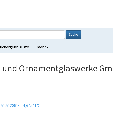
Suche
uchergebnisliste
mehr
al und Ornamentglaswerke G
51,51206°N: 14,64541°O