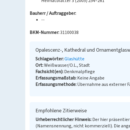
Heimatblätter 3 (2005) 254–261
Bauherr / Auftraggeber:
--
BKM-Nummer:
31100038
Opalescenz-, Kathedral und Ornamentgla
Schlagwörter
Glashütte
Ort
Weißwasser/O.L., Stadt
Fachsicht(en)
Denkmalpflege
Erfassungsmaßstab
Keine Angabe
Erfassungsmethode
Übernahme aus externer 
Empfohlene Zitierweise
Urheberrechtlicher Hinweis
Der hier präsentier
(Namensnennung, nicht kommerziell). Die ang