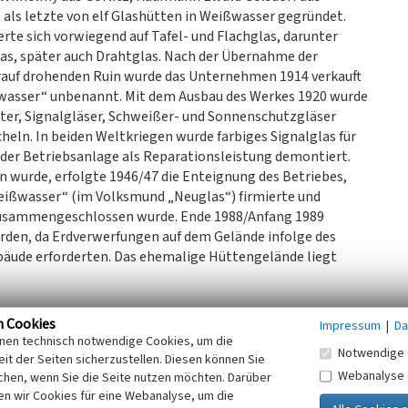
ls letzte von elf Glashütten in Weißwasser gegründet.
te sich vorwiegend auf Tafel- und Flachglas, darunter
las, später auch Drahtglas. Nach der Übernahme der
arauf drohenden Ruin wurde das Unternehmen 1914 verkauft
ßwasser“ unbenannt. Mit dem Ausbau des Werkes 1920 wurde
ster, Signalgläser, Schweißer- und Sonnenschutzgläser
heln. In beiden Weltkriegen wurde farbiges Signalglas für
 der Betriebsanlage als Reparationsleistung demontiert.
urde, erfolgte 1946/47 die Enteignung des Betriebes,
eißwasser“ (im Volksmund „Neuglas“) firmierte und
usammengeschlossen wurde. Ende 1988/Anfang 1989
rden, da Erdverwerfungen auf dem Gelände infolge des
bäude erforderten. Das ehemalige Hüttengelände liegt
023)
n Cookies
Impressum
|
Da
inen technisch notwendige Cookies, um die
Notwendige 
it der Seiten sicherzustellen. Diesen können Sie
Webanalyse
chen, wenn Sie die Seite nutzen möchten. Darüber
n wir Cookies für eine Webanalyse, um die