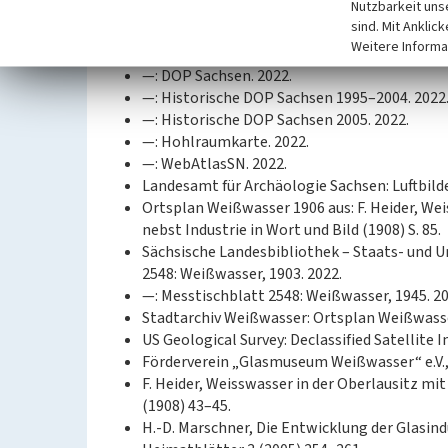
Nutzbarkeit uns
Quellen/Literaturangaben:
sind. Mit Anklic
Archiv Glasmuseum Weißwasser: Ortsplan We
Weitere Informa
GeoSN, dl-de/by-2-0.: DGM1 Sachsen. 2022.
—: DOP Sachsen. 2022.
—: Historische DOP Sachsen 1995–2004. 2022
—: Historische DOP Sachsen 2005. 2022.
—: Hohlraumkarte. 2022.
—: WebAtlasSN. 2022.
Landesamt für Archäologie Sachsen: Luftbilde
Ortsplan Weißwasser 1906 aus: F. Heider, W
nebst Industrie in Wort und Bild (1908) S. 85.
Sächsische Landesbibliothek – Staats- und U
2548: Weißwasser, 1903. 2022.
—: Messtischblatt 2548: Weißwasser, 1945. 20
Stadtarchiv Weißwasser: Ortsplan Weißwasse
US Geological Survey: Declassified Satellite I
Förderverein „Glasmuseum Weißwasser“ e.V.,
F. Heider, Weisswasser in der Oberlausitz m
(1908) 43–45.
H.-D. Marschner, Die Entwicklung der Glasin