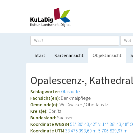
Start
Kartenansicht
Objektansicht
S
Opalescenz-, Kathedr
Schlagwörter:
Glashütte
Fachsicht(en):
Denkmalpflege
Gemeinde(n):
Weißwasser / Oberlausitz
Kreis(e):
Görlitz
Bundesland:
Sachsen
Koordinate WGS84
51° 30′ 43,42″ N: 14° 38′ 43,48″ O
Koordinate UTM
33.475.393,60 m: 5.706.829,97 m