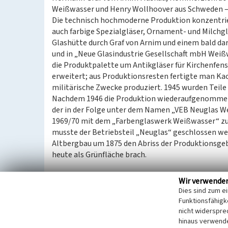
Weißwasser und Henry Wollhoover aus Schweden – a
Die technisch hochmoderne Produktion konzentrier
auch farbige Spezialgläser, Ornament- und Milchg
Glashütte durch Graf von Arnim und einem bald d
und in „Neue Glasindustrie Gesellschaft mbH Wei
die Produktpalette um Antikgläser für Kirchenfen
erweitert; aus Produktionsresten fertigte man Kac
militärische Zwecke produziert. 1945 wurden Teile
Nachdem 1946 die Produktion wiederaufgenommen w
der in der Folge unter dem Namen „VEB Neuglas W
1969/70 mit dem „Farbenglaswerk Weißwasser“ z
musste der Betriebsteil „Neuglas“ geschlossen we
Altbergbau um 1875 den Abriss der Produktionsge
heute als Grünfläche brach.
(Anja Prust, Landesamt für Archäologie Sachsen, 2
Wir verwende
Dies sind zum e
Datierung:
Funktionsfähigke
1903-1988/89
nicht widerspre
hinaus verwende