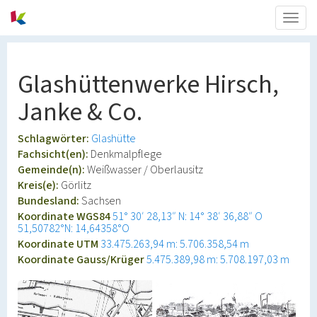
Togg
navig
Glashüttenwerke Hirsch,
Janke & Co.
Schlagwörter:
Glashütte
Fachsicht(en):
Denkmalpflege
Gemeinde(n):
Weißwasser / Oberlausitz
Kreis(e):
Görlitz
Bundesland:
Sachsen
Koordinate WGS84
51° 30′ 28,13″ N: 14° 38′ 36,88″ O
51,50782°N: 14,64358°O
Koordinate UTM
33.475.263,94 m: 5.706.358,54 m
Koordinate Gauss/Krüger
5.475.389,98 m: 5.708.197,03 m