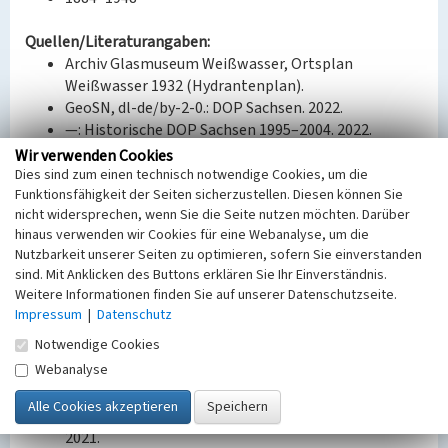
Quellen/Literaturangaben:
Archiv Glasmuseum Weißwasser, Ortsplan
Weißwasser 1932 (Hydrantenplan).
GeoSN, dl-de/by-2-0.: DOP Sachsen. 2022.
—: Historische DOP Sachsen 1995–2004. 2022.
—: WebAtlasSN. 2022.
Wir verwenden Cookies
Landesamt für Archäologie Sachsen: Luftbilder
Dies sind zum einen technisch notwendige Cookies, um die
Funktionsfähigkeit der Seiten sicherzustellen. Diesen können Sie
1950er/60er Jahre. 2021.
nicht widersprechen, wenn Sie die Seite nutzen möchten. Darüber
Ortsplan Weißwasser 1906 aus: F. Heider,
hinaus verwenden wir Cookies für eine Webanalyse, um die
Weisswasser in der Oberlausitz mit Muskau und
Nutzbarkeit unserer Seiten zu optimieren, sofern Sie einverstanden
Umgebung nebst Industrie in Wort und Bild (1908) S.
sind. Mit Anklicken des Buttons erklären Sie Ihr Einverständnis.
85.
Weitere Informationen finden Sie auf unserer Datenschutzseite.
Sächsische Landesbibliothek – Staats- und
Impressum
|
Datenschutz
Universitätsbibliothek / Deutsche Fotothek:
Notwendige Cookies
Messtischblatt 2548: Weißwasser, 1903. 2022.
Webanalyse
—: Messtischblatt 2548: Weißwasser, 1922. 2022.
—: Messtischblatt 2548: Weißwasser, 1945. 2022.
Stadtarchiv Weißwasser: Ortsplan Weißwasser 1985.
2021.