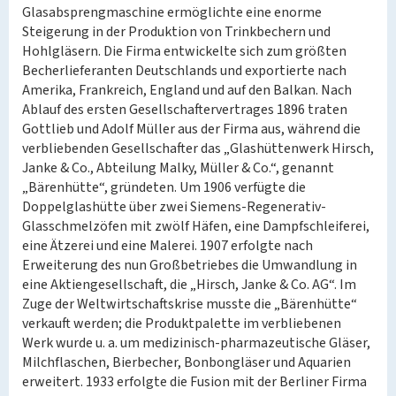
Glasabsprengmaschine ermöglichte eine enorme
Steigerung in der Produktion von Trinkbechern und
Hohlgläsern. Die Firma entwickelte sich zum größten
Becherlieferanten Deutschlands und exportierte nach
Amerika, Frankreich, England und auf den Balkan. Nach
Ablauf des ersten Gesellschaftervertrages 1896 traten
Gottlieb und Adolf Müller aus der Firma aus, während die
verbliebenden Gesellschafter das „Glashüttenwerk Hirsch,
Janke & Co., Abteilung Malky, Müller & Co.“, genannt
„Bärenhütte“, gründeten. Um 1906 verfügte die
Doppelglashütte über zwei Siemens-Regenerativ-
Glasschmelzöfen mit zwölf Häfen, eine Dampfschleiferei,
eine Ätzerei und eine Malerei. 1907 erfolgte nach
Erweiterung des nun Großbetriebes die Umwandlung in
eine Aktiengesellschaft, die „Hirsch, Janke & Co. AG“. Im
Zuge der Weltwirtschaftskrise musste die „Bärenhütte“
verkauft werden; die Produktpalette im verbliebenen
Werk wurde u. a. um medizinisch-pharmazeutische Gläser,
Milchflaschen, Bierbecher, Bonbongläser und Aquarien
erweitert. 1933 erfolgte die Fusion mit der Berliner Firma