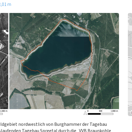
3,01 m
aldgebiet nordwestlich von Burghammer der Tagebau
slaufenden Tagebau Spreetal durch die „VVB Braunkohle