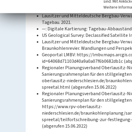
sind. Mit Anklic
—: Hohlraumkarte. 2022.
Weitere Informa
—: WebAtlasSN. 2022.
Lausitzer und Mitteldeutsche Bergbau-Verwa
Tagebau. 2021.
—: Digitale Kartierung: Tagebau-Abbaustände
US Geological Survey: Declassified Satellite I
Lausitzer und Mitteldeutsche Bergbau-Verwa
Braunkohlenrevier. Wandlungen und Perspekt
Geoportal LMBV: https://lmbv.maps.arcgis
id=64068d71103d40a9a0a07f6b0682db1c (abge
Regionaler Planungsverband Oberlausitz-Ni
Sanierungsrahmenplan für den stillgelegten
oberlausitz-niederschlesien.de/braunkohl
spreetal.html (abgerufen 15.06.2022)
Regionaler Planungsverband Oberlausitz-Ni
Sanierungsrahmenplan für den stillgelegten 
https://www.rpv-oberlausitz-
niederschlesien.de/braunkohlenplanung/s
spreetal/teilfortschreibung-zur-festlegun
(abgerufen 15.06.2022)