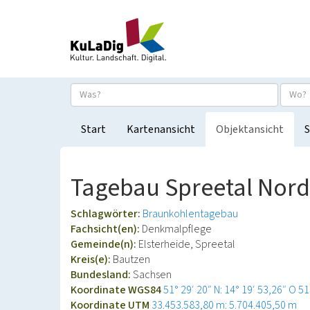
Start
Kartenansicht
Objektansicht
S
Tagebau Spreetal Nord
Schlagwörter:
Braunkohlentagebau
Fachsicht(en):
Denkmalpflege
Gemeinde(n):
Elsterheide, Spreetal
Kreis(e):
Bautzen
Bundesland:
Sachsen
Koordinate WGS84
51° 29′ 20″ N: 14° 19′ 53,26″ O
51
Koordinate UTM
33.453.583,80 m: 5.704.405,50 m