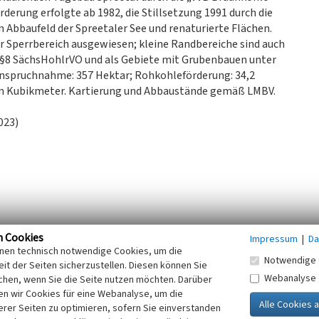
erung erfolgte ab 1982, die Stillsetzung 1991 durch die
 Abbaufeld der Spreetaler See und renaturierte Flächen.
er Sperrbereich ausgewiesen; kleine Randbereiche sind auch
§8 SächsHohlrVO und als Gebiete mit Grubenbauen unter
anspruchnahme: 357 Hektar; Rohkohleförderung: 34,2
n Kubikmeter. Kartierung und Abbaustände gemäß LMBV.
023)
n Cookies
Impressum
|
Da
.
inen technisch notwendige Cookies, um die
Notwendige 
n 2009–2011. 2022.
it der Seiten sicherzustellen. Diesen können Sie
Webanalyse
stischblatt vor 1945). 2022.
chen, wenn Sie die Seite nutzen möchten. Darüber
n wir Cookies für eine Webanalyse, um die
erer Seiten zu optimieren, sofern Sie einverstanden
at). 2022.