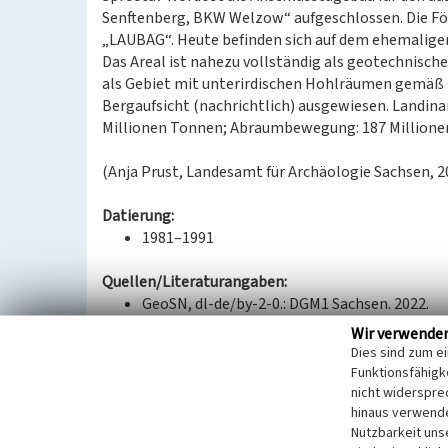
Senftenberg, BKW Welzow“ aufgeschlossen. Die Förd
„LAUBAG“. Heute befinden sich auf dem ehemaligen
Das Areal ist nahezu vollständig als geotechnisch
als Gebiet mit unterirdischen Hohlräumen gemäß 
Bergaufsicht (nachrichtlich) ausgewiesen. Landin
Millionen Tonnen; Abraumbewegung: 187 Millione
(Anja Prust, Landesamt für Archäologie Sachsen, 2
Datierung:
1981–1991
Quellen/Literaturangaben:
GeoSN, dl-de/by-2-0.: DGM1 Sachsen. 2022.
—: DOP Sachsen. 2022.
Wir verwende
—: Historische DOP Sachsen 1995–2004. 2022
Dies sind zum e
GeoSN, dl-de/by-2-0: Historische DOP Sachse
Funktionsfähigke
GeoSN, dl-de/by-2-0.: Historische Karten (Mes
nicht widerspre
hinaus verwende
—: Historische Karten (TK25 ab 1990). 2022.
Nutzbarkeit uns
—: Historische Karten (TK25 DDR Ausgabe Sta