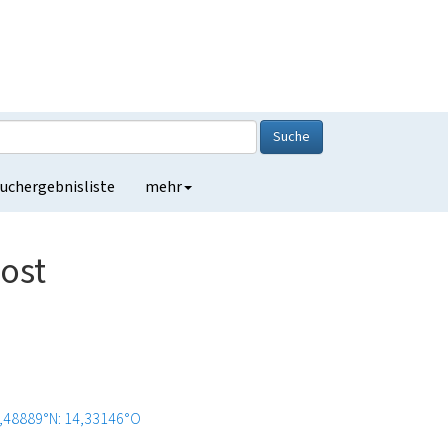
Suche
uchergebnisliste
mehr
ost
,48889°N: 14,33146°O