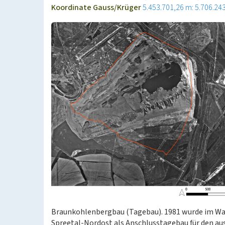
Koordinate Gauss/Krüger
5.453.701,26 m: 5.706.24
Braunkohlenbergbau (Tagebau). 1981 wurde im W
Spreetal-Nordost als Anschlusstagebau für den au