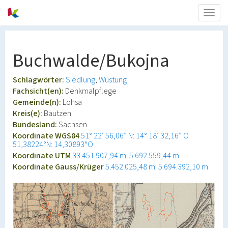
Togg
navig
Buchwalde/Bukojna
Schlagwörter:
Siedlung
Wüstung
Fachsicht(en):
Denkmalpflege
Gemeinde(n):
Lohsa
Kreis(e):
Bautzen
Bundesland:
Sachsen
Koordinate WGS84
51° 22′ 56,06″ N: 14° 18′ 32,16″ O
51,38224°N: 14,30893°O
Koordinate UTM
33.451.907,94 m: 5.692.559,44 m
Koordinate Gauss/Krüger
5.452.025,48 m: 5.694.392,10 m