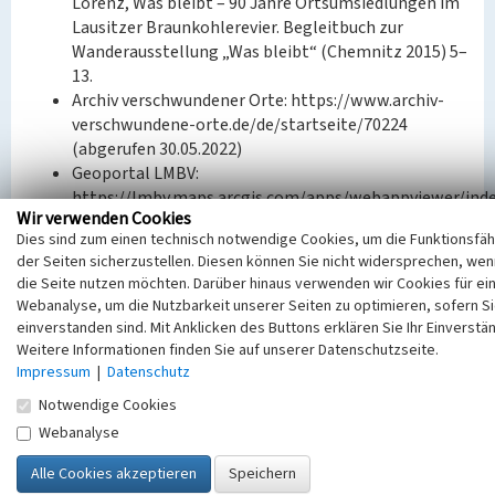
Lorenz, Was bleibt – 90 Jahre Ortsumsiedlungen im
Lausitzer Braunkohlerevier. Begleitbuch zur
Wanderausstellung „Was bleibt“ (Chemnitz 2015) 5–
13.
Archiv verschwundener Orte: https://www.archiv-
verschwundene-orte.de/de/startseite/70224
(abgerufen 30.05.2022)
Geoportal LMBV:
https://lmbv.maps.arcgis.com/apps/webappviewer/ind
Wir verwenden Cookies
id=64068d71103d40a9a0a07f6b0682db1c (abgerufen
Dies sind zum einen technisch notwendige Cookies, um die Funktionsfäh
30.05.2022)
der Seiten sicherzustellen. Diesen können Sie nicht widersprechen, wen
Historisches Ortsverzeichnis von Sachsen:
die Seite nutzen möchten. Darüber hinaus verwenden wir Cookies für ei
https://hov.isgv.de/ (abgerufen 01.08.2022)
Webanalyse, um die Nutzbarkeit unserer Seiten zu optimieren, sofern S
einverstanden sind. Mit Anklicken des Buttons erklären Sie Ihr Einverstän
Bauherr / Auftraggeber:
Weitere Informationen finden Sie auf unserer Datenschutzseite.
--
Impressum
|
Datenschutz
Notwendige Cookies
BKM-Nummer:
31100003
Webanalyse
Buchwalde/Bukojna