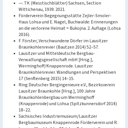
—: TK (Messtischblätter) Sachsen, Section
Wittichenau, 1939. 2021.
Förderverein Begegnungsstätte Zejler-Smoler-
Haus Lohsa und E. Nagel, Buchwalde: Erinnerungen
an die verlorene Heimat = Bukojna. 2. Auflage (Lohsa
2016).
F. Förster, Verschwundene Dörfer im Lausitzer
Braunkohlenrevier (Bautzen 2014) 52–57.
Lausitzer und Mitteldeutsche Bergbau-
Verwaltungsgesellschaft mbH [Hrsg.],
Werminghoff/Knappenrode. Lausitzer
Braunkohlenrevier. Wandlungen und Perspektiven
17 (Senftenberg 2015) 14–15.
Ring Deutscher Bergingenieure e.V., Bezirksverein
Lausitzer Braunkohle [Hrsg.], 100 Jahre
Braunkohlenbergbau um Werminghoff
(Knappenrode) und Lohsa (Spitzkunnersdorf 2014)
18–22.
Sächsisches Industriemuseum/Lausitzer
Bergbaumuseum Knappenrode Förderverein und R.