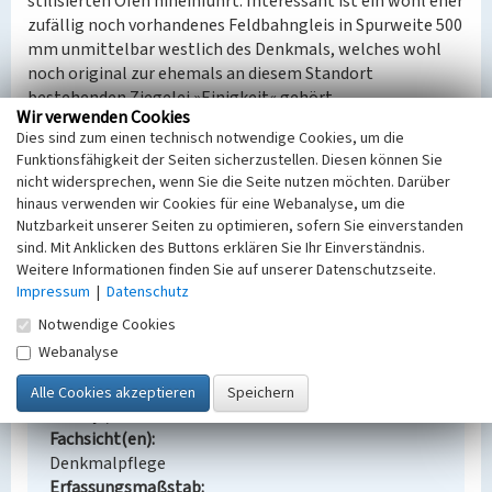
stilisierten Ofen hineinführt. Interessant ist ein wohl eher
zufällig noch vorhandenes Feldbahngleis in Spurweite 500
mm unmittelbar westlich des Denkmals, welches wohl
noch original zur ehemals an diesem Standort
bestehenden Ziegelei »Einigkeit« gehört.
Wir verwenden Cookies
Das Denkmal ist industrie- und regionalgeschichtlich von
Dies sind zum einen technisch notwendige Cookies, um die
Interesse.
Funktionsfähigkeit der Seiten sicherzustellen. Diesen können Sie
nicht widersprechen, wenn Sie die Seite nutzen möchten. Darüber
LfD-BKM/2023
hinaus verwenden wir Cookies für eine Webanalyse, um die
Nutzbarkeit unserer Seiten zu optimieren, sofern Sie einverstanden
sind. Mit Anklicken des Buttons erklären Sie Ihr Einverständnis.
Denkmal für Ziegelindustrie Bröthen/Michalken
Weitere Informationen finden Sie auf unserer Datenschutzseite.
Impressum
|
Datenschutz
Schlagwörter
Denkmal (Gedächtnisbauwerk)
Notwendige Cookies
Ort
Webanalyse
Bröthen/Michalken
Alternativer Ortsname
Bretnja/Michalki
Fachsicht(en)
Denkmalpflege
Erfassungsmaßstab