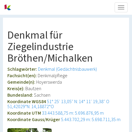
Togg
navig
Denkmal für
Ziegelindustrie
Bröthen/Michalken
Schlagwörter:
Denkmal (Gedächtnisbauwerk)
Fachsicht(en):
Denkmalpflege
Gemeinde(n):
Hoyerswerda
Kreis(e):
Bautzen
Bundesland:
Sachsen
Koordinate WGS84
51° 25′ 13,05″ N: 14° 11′ 19,38″ O
51,42029°N: 14,18872°O
Koordinate UTM
33.443.588,75 m: 5.696.876,95 m
Koordinate Gauss/Krüger
5.443.702,29 m: 5.698.711,35 m