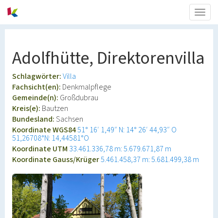
Togg
navig
Adolfhütte, Direktorenvilla
Schlagwörter:
Villa
Fachsicht(en):
Denkmalpflege
Gemeinde(n):
Großdubrau
Kreis(e):
Bautzen
Bundesland:
Sachsen
Koordinate WGS84
51° 16′ 1,49″ N: 14° 26′ 44,93″ O
51,26708°N: 14,44581°O
Koordinate UTM
33.461.336,78 m: 5.679.671,87 m
Koordinate Gauss/Krüger
5.461.458,37 m: 5.681.499,38 m