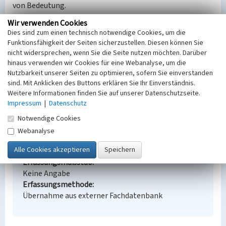
von Bedeutung.
Wir verwenden Cookies
LfD-BKM/2023
Dies sind zum einen technisch notwendige Cookies, um die
Funktionsfähigkeit der Seiten sicherzustellen. Diesen können Sie
nicht widersprechen, wenn Sie die Seite nutzen möchten. Darüber
Adolfhütte, Direktorenvilla
hinaus verwenden wir Cookies für eine Webanalyse, um die
Nutzbarkeit unserer Seiten zu optimieren, sofern Sie einverstanden
Schlagwörter
sind. Mit Anklicken des Buttons erklären Sie Ihr Einverständnis.
Villa
Weitere Informationen finden Sie auf unserer Datenschutzseite.
Ort
Impressum
|
Datenschutz
Crosta
Alternativer Ortsname
Notwendige Cookies
Chróst
Webanalyse
Fachsicht(en)
Denkmalpflege
Erfassungsmaßstab
Keine Angabe
Erfassungsmethode
Übernahme aus externer Fachdatenbank