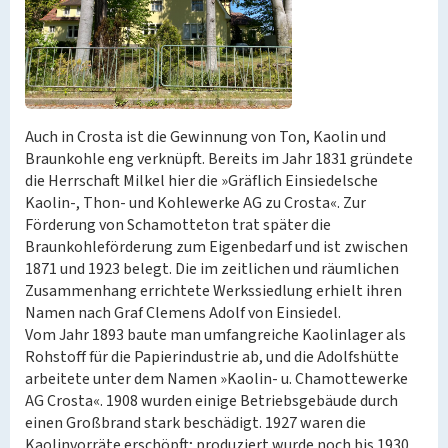
Auch in Crosta ist die Gewinnung von Ton, Kaolin und
Braunkohle eng verknüpft. Bereits im Jahr 1831 gründete
die Herrschaft Milkel hier die »Gräflich Einsiedelsche
Kaolin-, Thon- und Kohlewerke AG zu Crosta«. Zur
Förderung von Schamotteton trat später die
Braunkohleförderung zum Eigenbedarf und ist zwischen
1871 und 1923 belegt. Die im zeitlichen und räumlichen
Zusammenhang errichtete Werkssiedlung erhielt ihren
Namen nach Graf Clemens Adolf von Einsiedel.
Vom Jahr 1893 baute man umfangreiche Kaolinlager als
Rohstoff für die Papierindustrie ab, und die Adolfshütte
arbeitete unter dem Namen »Kaolin- u. Chamottewerke
AG Crosta«. 1908 wurden einige Betriebsgebäude durch
einen Großbrand stark beschädigt. 1927 waren die
Kaolinvorräte erschöpft; produziert wurde noch bis 1930.