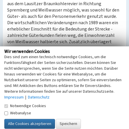
aus dem Lausitzer Braunkohlerevier in Richtung
Spremberg und Weißwasser möglich, was sowohl für den
Güter- als auch für den Personenverkehr genutzt wurde.
Die wirtschaftlichen Veränderungen nach 1989 waren ein
erheblicher Einschnitt für die Bedeutung der Strecke -
zahlreiche Güterkunden fielen weg, die Einwohnerzahl
von Weißwasser halbierte sich. Zusätzlich überlagert
waren diese Prozesse in den 1990er und 2000er Jahren
Wir verwenden Cookies
durch den verstärkten Abbau von Personal und
Dies sind zum einen technisch notwendige Cookies, um die
Infrastruktur seitens der Deutschen Bahn.
Funktionsfähigkeit der Seiten sicherzustellen. Diesen können Sie
Durch Strukturwandelmittel scheint es nach Jahren des
nicht widersprechen, wenn Sie die Seite nutzen möchten. Darüber
Niedergangs möglich, der Strecke durch Beschleunigung,
hinaus verwenden wir Cookies für eine Webanalyse, um die
Ausbau und Elektrifizierung wieder zu größerer
Nutzbarkeit unserer Seiten zu optimieren, sofern Sie einverstanden
sind. Mit Anklicken des Buttons erklären Sie Ihr Einverständnis.
Bedeutung zu verhelfen. Sie ist eisenbahn- industrie- und
Weitere Informationen finden Sie auf unserer Datenschutzseite.
regionalgeschichtlich von Interesse.
Impressum
|
Datenschutz
LfD-BKM/2023
Notwendige Cookies
Webanalyse
Strecke 6142 Cottbus - Görlitz