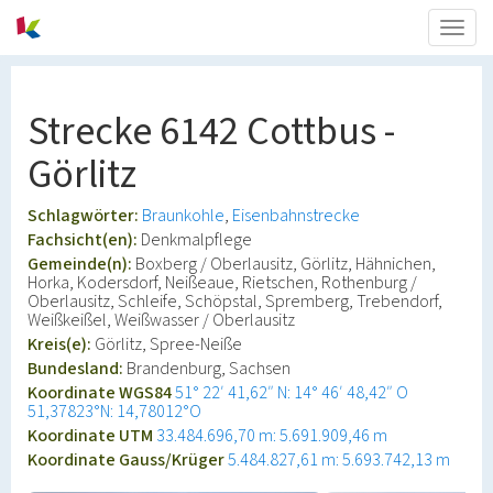
Togg
navig
Strecke 6142 Cottbus -
Görlitz
Schlagwörter:
Braunkohle
Eisenbahnstrecke
Fachsicht(en):
Denkmalpflege
Gemeinde(n):
Boxberg / Oberlausitz, Görlitz, Hähnichen,
Horka, Kodersdorf, Neißeaue, Rietschen, Rothenburg /
Oberlausitz, Schleife, Schöpstal, Spremberg, Trebendorf,
Weißkeißel, Weißwasser / Oberlausitz
Kreis(e):
Görlitz, Spree-Neiße
Bundesland:
Brandenburg, Sachsen
Koordinate WGS84
51° 22′ 41,62″ N: 14° 46′ 48,42″ O
51,37823°N: 14,78012°O
Koordinate UTM
33.484.696,70 m: 5.691.909,46 m
Koordinate Gauss/Krüger
5.484.827,61 m: 5.693.742,13 m