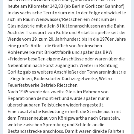
heute am Kilometer 142,83 (ab Berlin Görlitzer Bahnhof)
in das sächsische Territorium ein. In der Folge entwickelte
sich im Raum Weißwasser/Rietschen ein Zentrum der
Glasindustrie mit allein 8 Hüttenanschlüssen an die Bahn.
Auch der Transport von Kohle und Briketts spielte seit der
Wende vom 19. zum 20. Jahrhundert bis in die 1970er Jahre
eine große Rolle - die Gräflich von Arnimschen
Kohlenwerke mit Brikettfabrik und später das BKW
»Frieden« besaßen eigene Anschlüsse oder waren über die
Nebenbahn nach Forst zugänglich. Weiter in Richtung
Görlitz gab es weitere Anschließer der Tonwarenindustrie
- Ziegeleien, Kodersdorfer Dachziegelwerke, Wetro-
Feuerfestwerke Betrieb Rietschen.
Nach 1945 wurde das zweite Gleis im Rahmen von
Reparationen demontiert und wurde später nur in
überschaubaren Teilstücken wiederhergestellt.
Eine zusätzliche Bedeutung erhielt die Strecke auch mit
dem Trassenneubau von Königswartha nach Graustein,
welche zwischen Spremberg und Schleife an die
Bestandsstrecke anschloss. Damit waren direkte Fahrten