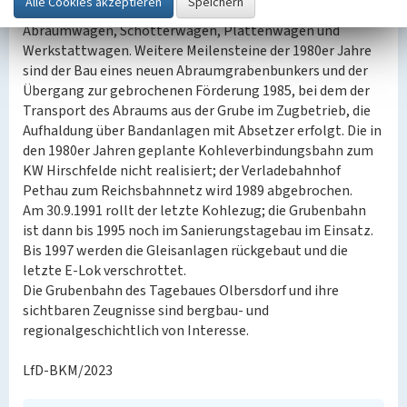
Pflugrücker PR, ein Kraftrottenwagen SKL,
Abraumwagen, Schotterwagen, Plattenwagen und
Werkstattwagen. Weitere Meilensteine der 1980er Jahre
sind der Bau eines neuen Abraumgrabenbunkers und der
Übergang zur gebrochenen Förderung 1985, bei dem der
Transport des Abraums aus der Grube im Zugbetrieb, die
Aufhaldung über Bandanlagen mit Absetzer erfolgt. Die in
den 1980er Jahren geplante Kohleverbindungsbahn zum
KW Hirschfelde nicht realisiert; der Verladebahnhof
Pethau zum Reichsbahnnetz wird 1989 abgebrochen.
Am 30.9.1991 rollt der letzte Kohlezug; die Grubenbahn
ist dann bis 1995 noch im Sanierungstagebau im Einsatz.
Bis 1997 werden die Gleisanlagen rückgebaut und die
letzte E-Lok verschrottet.
Die Grubenbahn des Tagebaues Olbersdorf und ihre
sichtbaren Zeugnisse sind bergbau- und
regionalgeschichtlich von Interesse.
LfD-BKM/2023