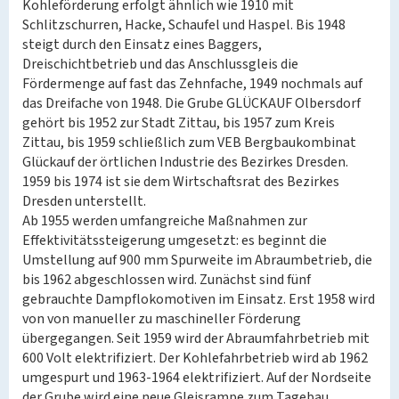
Kohleförderung erfolgt ähnlich wie 1910 mit
Schlitzschurren, Hacke, Schaufel und Haspel. Bis 1948
steigt durch den Einsatz eines Baggers,
Dreischichtbetrieb und das Anschlussgleis die
Fördermenge auf fast das Zehnfache, 1949 nochmals auf
das Dreifache von 1948. Die Grube GLÜCKAUF Olbersdorf
gehört bis 1952 zur Stadt Zittau, bis 1957 zum Kreis
Zittau, bis 1959 schließlich zum VEB Bergbaukombinat
Glückauf der örtlichen Industrie des Bezirkes Dresden.
1959 bis 1974 ist sie dem Wirtschaftsrat des Bezirkes
Dresden unterstellt.
Ab 1955 werden umfangreiche Maßnahmen zur
Effektivitätssteigerung umgesetzt: es beginnt die
Umstellung auf 900 mm Spurweite im Abraumbetrieb, die
bis 1962 abgeschlossen wird. Zunächst sind fünf
gebrauchte Dampflokomotiven im Einsatz. Erst 1958 wird
von von manueller zu maschineller Förderung
übergegangen. Seit 1959 wird der Abraumfahrbetrieb mit
600 Volt elektrifiziert. Der Kohlefahrbetrieb wird ab 1962
umgespurt und 1963-1964 elektrifiziert. Auf der Nordseite
der Grube wird eine neue Gleisrampe zum Tagebau