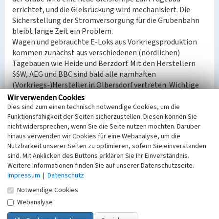
errichtet, und die Gleisrückung wird mechanisiert. Die
Sicherstellung der Stromversorgung für die Grubenbahn
bleibt lange Zeit ein Problem.
Wagen und gebrauchte E-Loks aus Vorkriegsproduktion
kommen zunächst aus verschiedenen (nördlichen)
Tagebauen wie Heide und Berzdorf. Mit den Herstellern
SSW, AEG und BBC sind bald alle namhaften
(Vorkriegs-)Hersteller in Olbersdorf vertreten. Wichtige
Eckpunkte der Entwicklung sind die Inbetriebnahme von
Wir verwenden Cookies
fünf Stellwerken bis 1989, der Umzug der Tagesanlagen
Dies sind zum einen technisch notwendige Cookies, um die
Funktionsfähigkeit der Seiten sicherzustellen. Diesen können Sie
1969-72 von der Bergwerksstraße in den Bereich der
nicht widersprechen, wenn Sie die Seite nutzen möchten. Darüber
heutigen Südstraße sowie die Integration 1975 ins BKW
hinaus verwenden wir Cookies für eine Webanalyse, um die
Oberlausitz. Mit dem Aufschluss der Baufelder III und
Nutzbarkeit unserer Seiten zu optimieren, sofern Sie einverstanden
später IV kommen ab 1975 die bekannten 75 Tonnen
sind. Mit Anklicken des Buttons erklären Sie Ihr Einverständnis.
schweren Grubenlokomotiven EL 3 aus Hennigsdorfer
Weitere Informationen finden Sie auf unserer Datenschutzseite.
Fabrikation LEW 75 t-Lok, gebraucht aus Berzdorf, zum
Impressum
|
Datenschutz
Einsatz, zum Ende des Betriebes 14 Stück. Hierfür muss ab
Notwendige Cookies
1978 die Stromversorgung auf 1.200 Volt Gleichstrom
Webanalyse
umgestellt werden. Für den Betrieb sind auch 3 Dieselloks
V10C vorhanden, weiter eine Gleisrückmaschine GR, ein