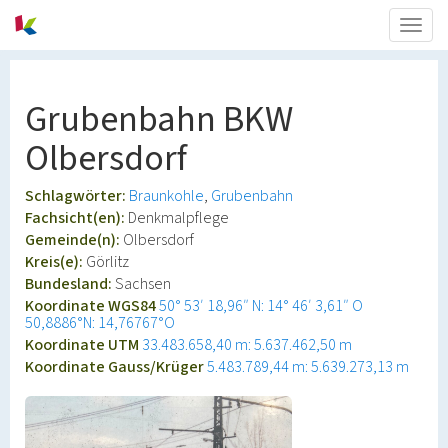
Togg
navig
Grubenbahn BKW
Olbersdorf
Schlagwörter:
Braunkohle
Grubenbahn
Fachsicht(en):
Denkmalpflege
Gemeinde(n):
Olbersdorf
Kreis(e):
Görlitz
Bundesland:
Sachsen
Koordinate WGS84
50° 53′ 18,96″ N: 14° 46′ 3,61″ O
50,8886°N: 14,76767°O
Koordinate UTM
33.483.658,40 m: 5.637.462,50 m
Koordinate Gauss/Krüger
5.483.789,44 m: 5.639.273,13 m