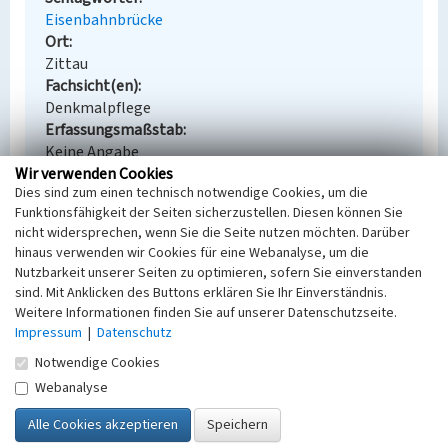
Eisenbahnbrücke
Ort
Zittau
Fachsicht(en)
Denkmalpflege
Erfassungsmaßstab
Keine Angabe
Wir verwenden Cookies
Erfassungsmethode
Dies sind zum einen technisch notwendige Cookies, um die
Übernahme aus externer Fachdatenbank
Funktionsfähigkeit der Seiten sicherzustellen. Diesen können Sie
nicht widersprechen, wenn Sie die Seite nutzen möchten. Darüber
hinaus verwenden wir Cookies für eine Webanalyse, um die
Nutzbarkeit unserer Seiten zu optimieren, sofern Sie einverstanden
Empfohlene Zitierweise
sind. Mit Anklicken des Buttons erklären Sie Ihr Einverständnis.
Weitere Informationen finden Sie auf unserer Datenschutzseite.
Urheberrechtlicher Hinweis
Impressum
|
Datenschutz
Der hier präsentierte Inhalt steht unter der freien
Lizenz CC BY-NC 4.0 (Namensnennung, nicht
Notwendige Cookies
kommerziell). Die angezeigten Medien unterliegen
Webanalyse
möglicherweise zusätzlichen urheberrechtlichen
Bedingungen, die an diesen ausgewiesen sind.