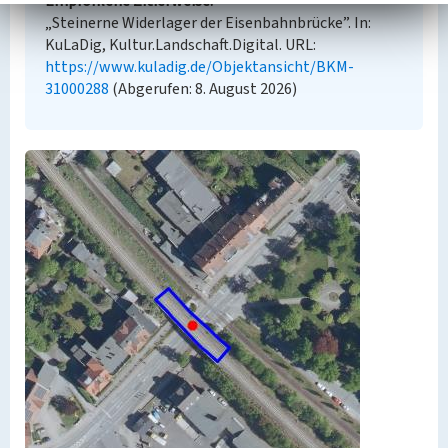
Empfohlene Zitierweise
„Steinerne Widerlager der Eisenbahnbrücke”. In:
KuLaDig, Kultur.Landschaft.Digital. URL:
https://www.kuladig.de/Objektansicht/BKM-
31000288
(Abgerufen: 8. August 2026)