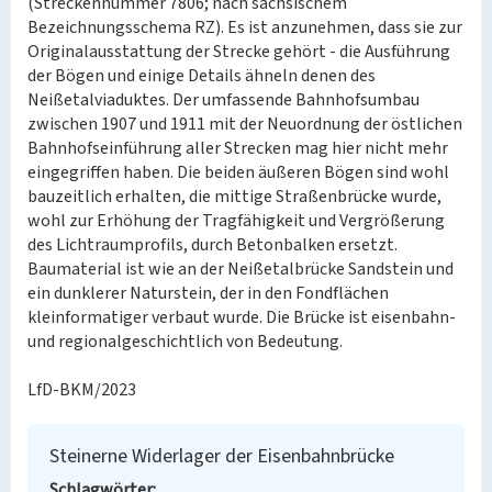
(Streckennummer 7806; nach sächsischem
Bezeichnungsschema RZ). Es ist anzunehmen, dass sie zur
Originalausstattung der Strecke gehört - die Ausführung
der Bögen und einige Details ähneln denen des
Neißetalviaduktes. Der umfassende Bahnhofsumbau
zwischen 1907 und 1911 mit der Neuordnung der östlichen
Bahnhofseinführung aller Strecken mag hier nicht mehr
eingegriffen haben. Die beiden äußeren Bögen sind wohl
bauzeitlich erhalten, die mittige Straßenbrücke wurde,
wohl zur Erhöhung der Tragfähigkeit und Vergrößerung
des Lichtraumprofils, durch Betonbalken ersetzt.
Baumaterial ist wie an der Neißetalbrücke Sandstein und
ein dunklerer Naturstein, der in den Fondflächen
kleinformatiger verbaut wurde. Die Brücke ist eisenbahn-
und regionalgeschichtlich von Bedeutung.
LfD-BKM/2023
Steinerne Widerlager der Eisenbahnbrücke
Schlagwörter