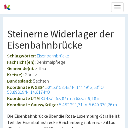
Togg
navig
Steinerne Widerlager der
Eisenbahnbrücke
Schlagwörter:
Eisenbahnbrücke
Fachsicht(en):
Denkmalpflege
Gemeinde(n):
Zittau
Kreis(e):
Görlitz
Bundesland:
Sachsen
Koordinate WGS84
50° 53′ 53,48″ N: 14° 49′ 2,63″ O
50,89819°N: 14,8174°O
Koordinate UTM
33.487.158,87 m: 5.638.519,18 m
Koordinate Gauss/Krüger
5.487.291,31 m: 5.640.330,26 m
Die Eisenbahnbrücke über die Rosa-Luxemburg-Straße ist
Teil der Eisenbahnstrecke Reichenberg/Liberec - Zittau