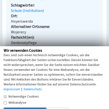
Schlagwörter
Schule (Institution)
Ort
Hoyerswerda
Alternativer Ortsname
Wojerecy
Fachsicht(en)
Denkmalpflege
Erfassungsmaßstab
Wir verwenden Cookies
Keine Angabe
Dies sind zum einen technisch notwendige Cookies, um die
Erfassungsmethode
Funktionsfähigkeit der Seiten sicherzustellen. Diesen können Sie
Übernahme aus externer Fachdatenbank
nicht widersprechen, wenn Sie die Seite nutzen möchten. Darüber
hinaus verwenden wir Cookies für eine Webanalyse, um die
Nutzbarkeit unserer Seiten zu optimieren, sofern Sie einverstanden
sind. Mit Anklicken des Buttons erklären Sie Ihr Einverständnis.
Weitere Informationen finden Sie auf unserer Datenschutzseite.
Empfohlene Zitierweise
Impressum
|
Datenschutz
Urheberrechtlicher Hinweis
Notwendige Cookies
Der hier präsentierte Inhalt steht unter der freien
Webanalyse
Lizenz CC BY-NC 4.0 (Namensnennung, nicht