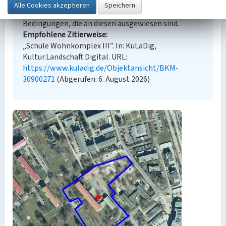
kommerziell). Die angezeigten Medien unterliegen
möglicherweise zusätzlichen urheberrechtlichen
Bedingungen, die an diesen ausgewiesen sind.
Empfohlene Zitierweise
„Schule Wohnkomplex III”. In: KuLaDig,
Kultur.Landschaft.Digital. URL:
https://www.kuladig.de/Objektansicht/BKM-
30900271
(Abgerufen: 6. August 2026)