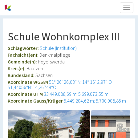
Togg
navig
Schule Wohnkomplex III
Schlagwörter:
Schule (Institution)
Fachsicht(en):
Denkmalpflege
Gemeinde(n):
Hoyerswerda
Kreis(e):
Bautzen
Bundesland:
Sachsen
Koordinate WGS84
51° 26′ 26,03″ N: 14° 16′ 2,97″ O
51,44056°N: 14,26749°O
Koordinate UTM
33.449.088,69 m: 5.699.073,55 m
Koordinate Gauss/Krüger
5.449.204,62 m: 5.700.908,85 m