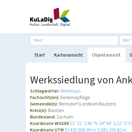
Start
Kartenansicht
Objektansicht
S
Werkssiedlung von Ank
Schlagwörter:
Wohnhaus
Fachsicht(en):
Denkmalpflege
Gemeinde(n):
Bernsdorf (Landkreis Bautzen)
Kreis(e):
Bautzen
Bundesland:
Sachsen
Koordinate WGS84
51° 22′ 2,96″ N: 14° 04′ 3,22″ O
5
Koordinate UTM
33.435.089,90 m: 5.691.104,82 m