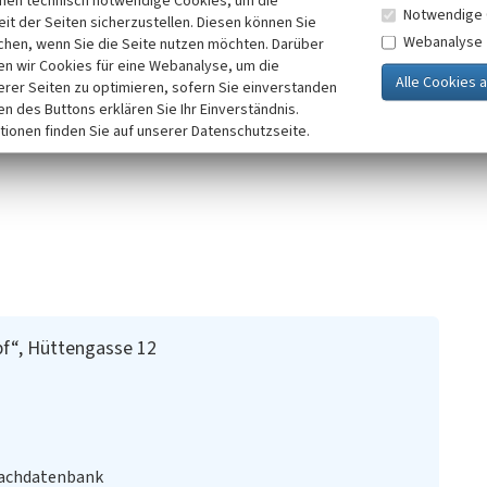
inen technisch notwendige Cookies, um die
Notwendige 
 vermutlich in den
it der Seiten sicherzustellen. Diesen können Sie
Webanalyse
glas und ist damit der
chen, wenn Sie die Seite nutzen möchten. Darüber
n wir Cookies für eine Webanalyse, um die
n erhaltenen Gebäuden
erer Seiten zu optimieren, sofern Sie einverstanden
it wirtschafts- und sozialgeschichtlich von Bedeutung.
ken des Buttons erklären Sie Ihr Einverständnis.
tionen finden Sie auf unserer Datenschutzseite.
pf“, Hüttengasse 12
Fachdatenbank