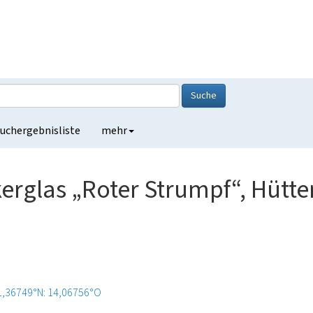
Suche
uchergebnisliste
mehr
erglas „Roter Strumpf“, Hütte
1,36749°N: 14,06756°O