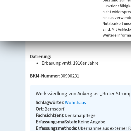
Dies sind zum e
Stadt Bernsdorf errichtet. Der Putzbau ist Teil der
Funktionsfähigke
1910er Jahren errichteten Werkssiedlung von Anker
nicht widerspre
hinaus verwende
Glasindustrie zuzuordnen. Zusammen mit weitere
Nutzbarkeit uns
der ehemaligen Werkssiedlung ist das Gebäude dam
sind. Mit Anklic
Weitere Informa
(Landesamt für Denkmalpflege Sachsen, 2024)
Datierung:
Erbauung vmtl. 1910er Jahre
BKM-Nummer:
30900231
Werkssiedlung von Ankerglas „Roter Strum
Schlagwörter
Wohnhaus
Ort
Bernsdorf
Fachsicht(en)
Denkmalpflege
Erfassungsmaßstab
Keine Angabe
Erfassungsmethode
Übernahme aus externer 