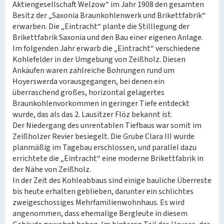
Aktiengesellschaft Welzow“ im Jahr 1908 den gesamten
Besitz der „Saxonia Braunkohlenwerk und Brikettfabrik“
erwarben. Die „Eintracht“ plante die Stilllegung der
Brikettfabrik Saxonia und den Bau einer eigenen Anlage.
Im folgenden Jahr erwarb die „Eintracht“ verschiedene
Kohlefelder in der Umgebung von Zeißholz. Diesen
Ankäufen waren zahlreiche Bohrungen rund um
Hoyerswerda vorausgegangen, bei denen ein
überraschend großes, horizontal gelagertes
Braunkohlenvorkommen in geringer Tiefe entdeckt
wurde, das als das 2. Lausitzer Flöz bekannt ist.
Der Niedergang des unrentablen Tiefbaus war somit im
Zeißholzer Revier besiegelt. Die Grube Clara III wurde
planmäßig im Tagebau erschlossen, und parallel dazu
errichtete die „Eintracht“ eine moderne Brikettfabrik in
der Nähe von Zeißholz.
In der Zeit des Kohleabbaus sind einige bauliche Überreste
bis heute erhalten geblieben, darunter ein schlichtes
zweigeschossiges Mehrfamilienwohnhaus. Es wird
angenommen, dass ehemalige Bergleute in diesem