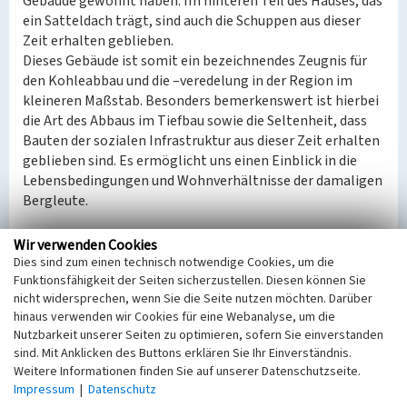
Gebäude gewohnt haben. Im hinteren Teil des Hauses, das
ein Satteldach trägt, sind auch die Schuppen aus dieser
Zeit erhalten geblieben.
Dieses Gebäude ist somit ein bezeichnendes Zeugnis für
den Kohleabbau und die –veredelung in der Region im
kleineren Maßstab. Besonders bemerkenswert ist hierbei
die Art des Abbaus im Tiefbau sowie die Seltenheit, dass
Bauten der sozialen Infrastruktur aus dieser Zeit erhalten
geblieben sind. Es ermöglicht uns einen Einblick in die
Lebensbedingungen und Wohnverhältnisse der damaligen
Bergleute.
(Martin Neubacher, Landesamt für Denkmalpflege
Wir verwenden Cookies
Sachsen, 2023)
Dies sind zum einen technisch notwendige Cookies, um die
Funktionsfähigkeit der Seiten sicherzustellen. Diesen können Sie
nicht widersprechen, wenn Sie die Seite nutzen möchten. Darüber
Datierung:
hinaus verwenden wir Cookies für eine Webanalyse, um die
Erbauung vmtl. 1920er Jahre
Nutzbarkeit unserer Seiten zu optimieren, sofern Sie einverstanden
sind. Mit Anklicken des Buttons erklären Sie Ihr Einverständnis.
Quellen/Literaturangaben:
Weitere Informationen finden Sie auf unserer Datenschutzseite.
--
Impressum
|
Datenschutz