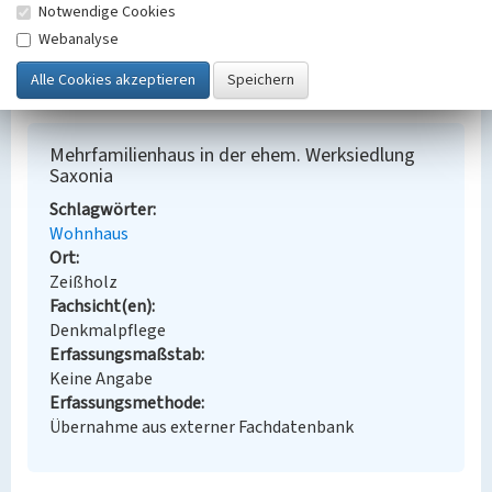
Notwendige Cookies
Bauherr / Auftraggeber:
Webanalyse
--
BKM-Nummer:
30900214
Mehrfamilienhaus in der ehem. Werksiedlung
Saxonia
Schlagwörter
Wohnhaus
Ort
Zeißholz
Fachsicht(en)
Denkmalpflege
Erfassungsmaßstab
Keine Angabe
Erfassungsmethode
Übernahme aus externer Fachdatenbank