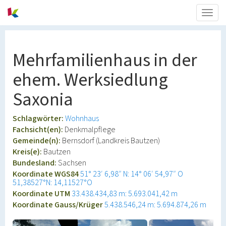
Togg
navig
Mehrfamilienhaus in der
ehem. Werksiedlung
Saxonia
Schlagwörter:
Wohnhaus
Fachsicht(en):
Denkmalpflege
Gemeinde(n):
Bernsdorf (Landkreis Bautzen)
Kreis(e):
Bautzen
Bundesland:
Sachsen
Koordinate WGS84
51° 23′ 6,98″ N: 14° 06′ 54,97″ O
51,38527°N: 14,11527°O
Koordinate UTM
33.438.434,83 m: 5.693.041,42 m
Koordinate Gauss/Krüger
5.438.546,24 m: 5.694.874,26 m