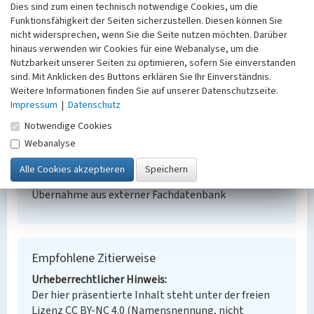
Werkssiedlung Sabrodt
Dies sind zum einen technisch notwendige Cookies, um die
Funktionsfähigkeit der Seiten sicherzustellen. Diesen können Sie
Schlagwörter
nicht widersprechen, wenn Sie die Seite nutzen möchten. Darüber
Siedlung
hinaus verwenden wir Cookies für eine Webanalyse, um die
Ort
Nutzbarkeit unserer Seiten zu optimieren, sofern Sie einverstanden
Sabrodt
sind. Mit Anklicken des Buttons erklären Sie Ihr Einverständnis.
Alternativer Ortsname
Weitere Informationen finden Sie auf unserer Datenschutzseite.
Zabrod
Impressum
|
Datenschutz
Fachsicht(en)
Notwendige Cookies
Denkmalpflege
Webanalyse
Erfassungsmaßstab
Keine Angabe
Erfassungsmethode
Übernahme aus externer Fachdatenbank
Empfohlene Zitierweise
Urheberrechtlicher Hinweis
Der hier präsentierte Inhalt steht unter der freien
Lizenz CC BY-NC 4.0 (Namensnennung, nicht