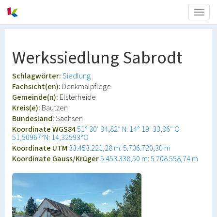
Togg
navig
Werkssiedlung Sabrodt
Schlagwörter:
Siedlung
Fachsicht(en):
Denkmalpflege
Gemeinde(n):
Elsterheide
Kreis(e):
Bautzen
Bundesland:
Sachsen
Koordinate WGS84
51° 30′ 34,82″ N: 14° 19′ 33,36″ O
51,50967°N: 14,32593°O
Koordinate UTM
33.453.221,28 m: 5.706.720,30 m
Koordinate Gauss/Krüger
5.453.338,50 m: 5.708.558,74 m