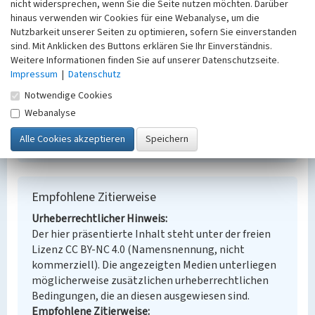
nicht widersprechen, wenn Sie die Seite nutzen möchten. Darüber
Wohnanlage
Schule (Institution)
hinaus verwenden wir Cookies für eine Webanalyse, um die
Ort
Nutzbarkeit unserer Seiten zu optimieren, sofern Sie einverstanden
Weißwasser/O.L., Stadt
sind. Mit Anklicken des Buttons erklären Sie Ihr Einverständnis.
Fachsicht(en)
Weitere Informationen finden Sie auf unserer Datenschutzseite.
Denkmalpflege
Impressum
|
Datenschutz
Erfassungsmaßstab
Notwendige Cookies
Keine Angabe
Webanalyse
Erfassungsmethode
Übernahme aus externer Fachdatenbank
Empfohlene Zitierweise
Urheberrechtlicher Hinweis
Der hier präsentierte Inhalt steht unter der freien
Lizenz CC BY-NC 4.0 (Namensnennung, nicht
kommerziell). Die angezeigten Medien unterliegen
möglicherweise zusätzlichen urheberrechtlichen
Bedingungen, die an diesen ausgewiesen sind.
Empfohlene Zitierweise