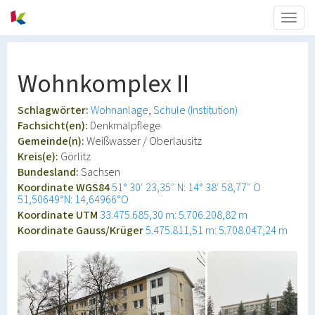
Togg
navig
Wohnkomplex II
Schlagwörter:
Wohnanlage
Schule (Institution)
Fachsicht(en):
Denkmalpflege
Gemeinde(n):
Weißwasser / Oberlausitz
Kreis(e):
Görlitz
Bundesland:
Sachsen
Koordinate WGS84
51° 30′ 23,35″ N: 14° 38′ 58,77″ O
51,50649°N: 14,64966°O
Koordinate UTM
33.475.685,30 m: 5.706.208,82 m
Koordinate Gauss/Krüger
5.475.811,51 m: 5.708.047,24 m