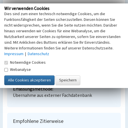
Wir verwenden Cookies
Gedenkstein für die devastierten Orte Ratzen,
Dies sind zum einen technisch notwendige Cookies, um die
Geißlitz und Kolpen
Funktionsfähigkeit der Seiten sicherzustellen. Diesen können Sie
nicht widersprechen, wenn Sie die Seite nutzen möchten. Darüber
Schlagwörter
hinaus verwenden wir Cookies für eine Webanalyse, um die
Gedenkstein
Wüstung
Nutzbarkeit unserer Seiten zu optimieren, sofern Sie einverstanden
Ort
sind. Mit Anklicken des Buttons erklären Sie Ihr Einverständnis.
Lohsa
Weitere Informationen finden Sie auf unserer Datenschutzseite.
Alternativer Ortsname
Impressum
|
Datenschutz
Laz
Notwendige Cookies
Fachsicht(en)
Webanalyse
Denkmalpflege
Erfassungsmaßstab
Keine Angabe
Erfassungsmethode
Übernahme aus externer Fachdatenbank
Empfohlene Zitierweise