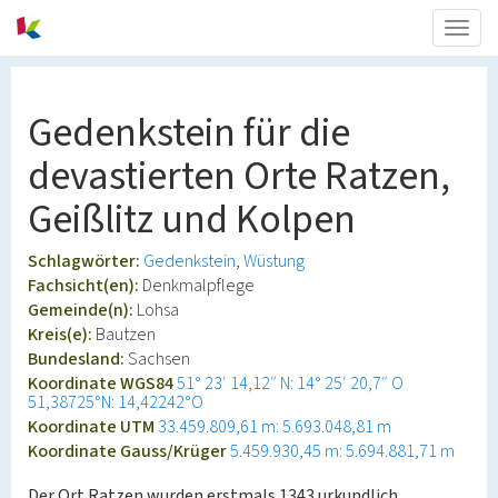
Togg
navig
Gedenkstein für die
devastierten Orte Ratzen,
Geißlitz und Kolpen
Schlagwörter:
Gedenkstein
Wüstung
Fachsicht(en):
Denkmalpflege
Gemeinde(n):
Lohsa
Kreis(e):
Bautzen
Bundesland:
Sachsen
Koordinate WGS84
51° 23′ 14,12″ N: 14° 25′ 20,7″ O
51,38725°N: 14,42242°O
Koordinate UTM
33.459.809,61 m: 5.693.048,81 m
Koordinate Gauss/Krüger
5.459.930,45 m: 5.694.881,71 m
Der Ort Ratzen wurden erstmals 1343 urkundlich