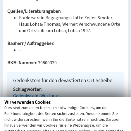
Quellen/Literaturangaben:
Förderverein Begegnungsstätte Zejler-Smoler-
Haus Lohsa/Thomas, Werner: Verschwundene Orte
und Ortsteile um Lohsa; Lohsa 1997.
Bauherr / Auftraggeber:
--
BKM-Nummer:
30800330
Gedenkstein für den devastierten Ort Scheibe
Schlagwörter
Gedenkstein
Wüstung
Wir verwenden Cookies
Ort
Dies sind zum einen technisch notwendige Cookies, um die
Riegel
Funktionsfähigkeit der Seiten sicherzustellen. Diesen können Sie
Alternativer Ortsname
nicht widersprechen, wenn Sie die Seite nutzen möchten. Darüber
Roholn
hinaus verwenden wir Cookies für eine Webanalyse, um die
Fachsicht(en)