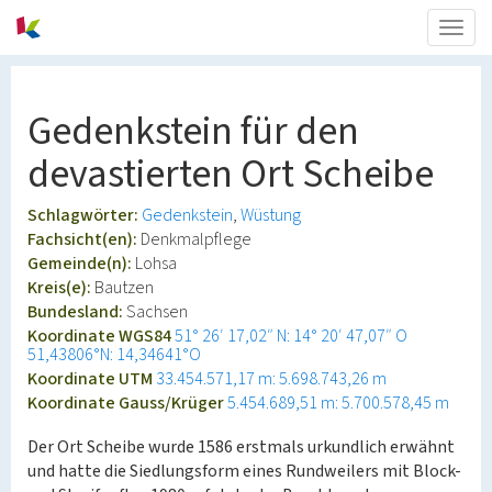
Togg
navig
Gedenkstein für den
devastierten Ort Scheibe
Schlagwörter:
Gedenkstein
Wüstung
Fachsicht(en):
Denkmalpflege
Gemeinde(n):
Lohsa
Kreis(e):
Bautzen
Bundesland:
Sachsen
Koordinate WGS84
51° 26′ 17,02″ N: 14° 20′ 47,07″ O
51,43806°N: 14,34641°O
Koordinate UTM
33.454.571,17 m: 5.698.743,26 m
Koordinate Gauss/Krüger
5.454.689,51 m: 5.700.578,45 m
Der Ort Scheibe wurde 1586 erstmals urkundlich erwähnt
und hatte die Siedlungsform eines Rundweilers mit Block-