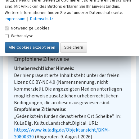
Nutzbarkeit unserer Seiten zu optimieren, sofern Sie einverstanden
Denkmalpflege
sind. Mit Anklicken des Buttons erklären Sie Ihr Einverständnis.
Erfassungsmaßstab
Weitere Informationen finden Sie auf unserer Datenschutzseite.
Keine Angabe
Impressum
|
Datenschutz
Erfassungsmethode
Notwendige Cookies
Übernahme aus externer Fachdatenbank
Webanalyse
Empfohlene Zitierweise
Urheberrechtlicher Hinweis
Der hier präsentierte Inhalt steht unter der freien
Lizenz CC BY-NC 4.0 (Namensnennung, nicht
kommerziell). Die angezeigten Medien unterliegen
möglicherweise zusätzlichen urheberrechtlichen
Bedingungen, die an diesen ausgewiesen sind.
Empfohlene Zitierweise
„Gedenkstein für den devastierten Ort Scheibe”. In:
KuLaDig, Kultur.Landschaft.Digital. URL:
https://www.kuladig.de/Objektansicht/BKM-
30800330
(Abgerufen: 9. August 2026)