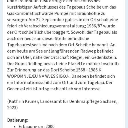
und Streifenflur. 1980 erfolgte der Beschluss des
kurzfristigen Aufschlusses des Tagebaus Scheibe um das
Gaskombinat Schwarze Pumpe mit Braunkohle zu
versorgen. Am 22. September gab es in der Ortschaft eine
feierlich Verabschiedungsveranstaltung; 1986/87 wurde
der Ort schließlich überbaggert. Sowohl der Tagebau als
auch der heute an dieser Stelle befindliche
Tagebaurestsee sind nach dem Ort Scheibe benannt. An
dem heute am See entlangführenden Radweg befindet
sich am Ufer, nahe der Ortschaft Riegel, ein Gedenkstein.
Der Granitfindling besitzt eine Plakette mit der Inschrift»
Zur Erinnerung an das Dorf Scheibe 1568 - 1986 K
WOPOMNJEÆU NA WJES ŠIBOJ«. Daneben befindet sich
ein Informationsschild zum Ort und zum Tagebau. Der
Gedenkstein ist ortsgeschichtlich von Interesse.
(Kathrin Kruner, Landesamt für Denkmalpflege Sachsen,
2023)
Datierung:
Erbauung um 2000