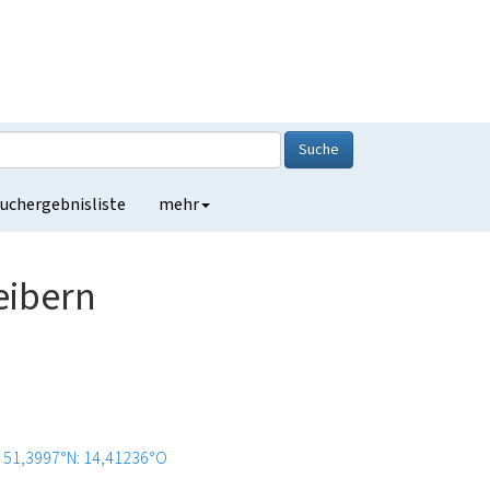
Suche
uchergebnisliste
mehr
eibern
51,3997°N: 14,41236°O