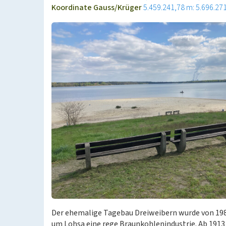
Koordinate Gauss/Krüger
5.459.241,78 m: 5.696.27
Der ehemalige Tagebau Dreiweibern wurde von 1984
um Lohsa eine rege Braunkohlenindustrie. Ab 191