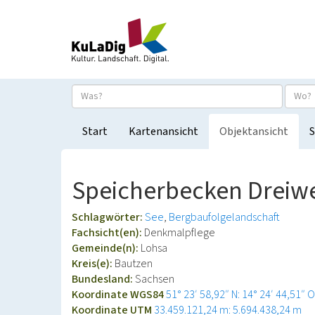
Start
Kartenansicht
Objektansicht
S
Speicherbecken Dreiw
Schlagwörter:
See
Bergbaufolgelandschaft
Fachsicht(en):
Denkmalpflege
Gemeinde(n):
Lohsa
Kreis(e):
Bautzen
Bundesland:
Sachsen
Koordinate WGS84
51° 23′ 58,92″ N: 14° 24′ 44,51″ O
Koordinate UTM
33.459.121,24 m: 5.694.438,24 m