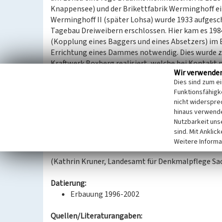
Knappensee) und der Brikettfabrik Werminghoff e
Werminghoff II (später Lohsa) wurde 1933 aufgesc
Tagebau Dreiweibern erschlossen. Hier kam es 198
(Kopplung eines Baggers und eines Absetzers) im B
Errichtung eines Dammes notwendig. Dies wurde z
Kraftwerk Boxberg realisiert, welche bei Kontakt 
Wir verwende
Flutung mittels der Kleinen Spree begann 1996 und
Dies sind zum e
freigegeben werden; 2009 wurde er aus der Bergau
Funktionsfähigke
wird er als Naherholungsgebiet mit Stränden in L
nicht widerspre
dient der See im Zusammenhang mit dem Tagebaure
hinaus verwende
wasserwirtschaftlichen Regulierung der Kleinen S
Nutzbarkeit uns
Spreewaldes und Berlins bei Niedrigwasser. Der Ta
sind. Mit Anklic
bergbaugeschichtlich von Interesse.
Weitere Informa
(Kathrin Kruner, Landesamt für Denkmalpflege Sa
Datierung:
Erbauung 1996-2002
Quellen/Literaturangaben: