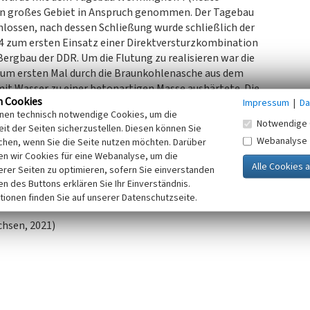
in großes Gebiet in Anspruch genommen. Der Tagebau
hlossen, nach dessen Schließung wurde schließlich der
4 zum ersten Einsatz einer Direktversturzkombination
ergbau der DDR. Um die Flutung zu realisieren war die
um ersten Mal durch die Braunkohlenasche aus dem
mit Wasser zu einer betonartigen Masse aushärtete. Die
n Cookies
Impressum
|
Da
 endete 2002. 2005 konnte der See für den Badebetrieb
inen technisch notwendige Cookies, um die
fsicht entlassen und der Gemeinde Lohsa übergeben. Heute
Notwendige 
it der Seiten sicherzustellen. Diesen können Sie
ohsa und Weißkollm und zum Angeln genutzt. Zusätzlich
Webanalyse
chen, wenn Sie die Seite nutzen möchten. Darüber
stsee Lohsa II als Speicherbecken zur
n wir Cookies für eine Webanalyse, um die
pree und sichert somit die Wasserversorgung des
erer Seiten zu optimieren, sofern Sie einverstanden
gebaurestsee ist ortsgeschichtlich und
ken des Buttons erklären Sie Ihr Einverständnis.
tionen finden Sie auf unserer Datenschutzseite.
chsen, 2021)