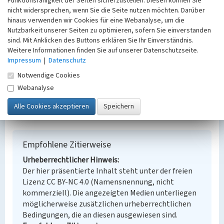
Schlagwörter
Funktionsfähigkeit der Seiten sicherzustellen. Diesen können Sie
nicht widersprechen, wenn Sie die Seite nutzen möchten. Darüber
Arbeiterwohnhaus
Kohlenbergwerk
hinaus verwenden wir Cookies für eine Webanalyse, um die
Ort
Nutzbarkeit unserer Seiten zu optimieren, sofern Sie einverstanden
Krauschwitz i.d. O.L.
sind. Mit Anklicken des Buttons erklären Sie Ihr Einverständnis.
Fachsicht(en)
Weitere Informationen finden Sie auf unserer Datenschutzseite.
Denkmalpflege
Impressum
|
Datenschutz
Erfassungsmaßstab
Notwendige Cookies
Keine Angabe
Webanalyse
Erfassungsmethode
Übernahme aus externer Fachdatenbank
Empfohlene Zitierweise
Urheberrechtlicher Hinweis
Der hier präsentierte Inhalt steht unter der freien
Lizenz CC BY-NC 4.0 (Namensnennung, nicht
kommerziell). Die angezeigten Medien unterliegen
möglicherweise zusätzlichen urheberrechtlichen
Bedingungen, die an diesen ausgewiesen sind.