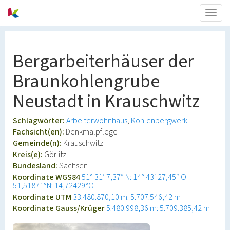
Togg
navig
Bergarbeiterhäuser der
Braunkohlengrube
Neustadt in Krauschwitz
Schlagwörter:
Arbeiterwohnhaus
Kohlenbergwerk
Fachsicht(en):
Denkmalpflege
Gemeinde(n):
Krauschwitz
Kreis(e):
Görlitz
Bundesland:
Sachsen
Koordinate WGS84
51° 31′ 7,37″ N: 14° 43′ 27,45″ O
51,51871°N: 14,72429°O
Koordinate UTM
33.480.870,10 m: 5.707.546,42 m
Koordinate Gauss/Krüger
5.480.998,36 m: 5.709.385,42 m