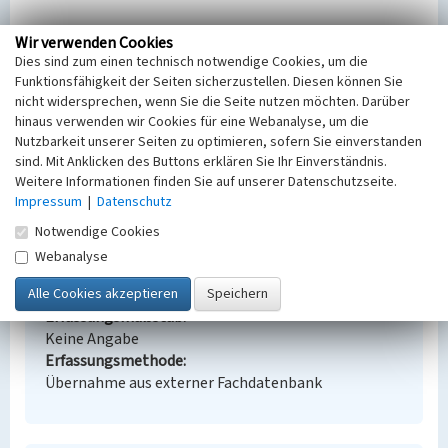
Wir verwenden Cookies
Dies sind zum einen technisch notwendige Cookies, um die
Umsiedlerstandort Strugaaue
Funktionsfähigkeit der Seiten sicherzustellen. Diesen können Sie
Schlagwörter
nicht widersprechen, wenn Sie die Seite nutzen möchten. Darüber
Siedlungsteil
hinaus verwenden wir Cookies für eine Webanalyse, um die
Straße / Hausnummer
Nutzbarkeit unserer Seiten zu optimieren, sofern Sie einverstanden
sind. Mit Anklicken des Buttons erklären Sie Ihr Einverständnis.
Strugaaue
Weitere Informationen finden Sie auf unserer Datenschutzseite.
Ort
Impressum
|
Datenschutz
Schleife
Alternativer Ortsname
Notwendige Cookies
Slepo
Webanalyse
Fachsicht(en)
Denkmalpflege
Erfassungsmaßstab
Keine Angabe
Erfassungsmethode
Übernahme aus externer Fachdatenbank