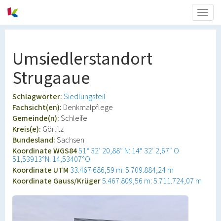
Togg
navig
Umsiedlerstandort
Strugaaue
Schlagwörter:
Siedlungsteil
Fachsicht(en):
Denkmalpflege
Gemeinde(n):
Schleife
Kreis(e):
Görlitz
Bundesland:
Sachsen
Koordinate WGS84
51° 32′ 20,88″ N: 14° 32′ 2,67″ O
51,53913°N: 14,53407°O
Koordinate UTM
33.467.686,59 m: 5.709.884,24 m
Koordinate Gauss/Krüger
5.467.809,56 m: 5.711.724,07 m