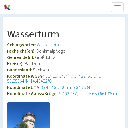
Togg
navig
Wasserturm
Schlagwörter:
Wasserturm
Fachsicht(en):
Denkmalpflege
Gemeinde(n):
Großdubrau
Kreis(e):
Bautzen
Bundesland:
Sachsen
Koordinate WGS84
51° 15′ 34,7″ N: 14° 27′ 51,2″ O
51,25964°N: 14,46422°O
Koordinate UTM
33.462.615,01 m: 5.678.834,67 m
Koordinate Gauss/Krüger
5.462.737,12 m: 5.680.661,85 m