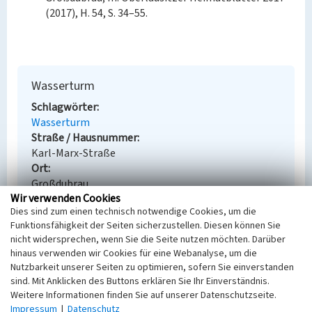
(2017), H. 54, S. 34–55.
Wasserturm
Schlagwörter
Wasserturm
Straße / Hausnummer
Karl-Marx-Straße
Ort
Großdubrau
Wir verwenden Cookies
Alternativer Ortsname
Dies sind zum einen technisch notwendige Cookies, um die
Wulka Dubrawa
Funktionsfähigkeit der Seiten sicherzustellen. Diesen können Sie
Fachsicht(en)
nicht widersprechen, wenn Sie die Seite nutzen möchten. Darüber
Denkmalpflege
hinaus verwenden wir Cookies für eine Webanalyse, um die
Erfassungsmaßstab
Nutzbarkeit unserer Seiten zu optimieren, sofern Sie einverstanden
Keine Angabe
sind. Mit Anklicken des Buttons erklären Sie Ihr Einverständnis.
Erfassungsmethode
Weitere Informationen finden Sie auf unserer Datenschutzseite.
Übernahme aus externer Fachdatenbank
Impressum
|
Datenschutz