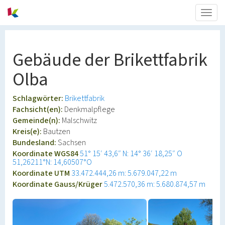
Togg
navig
Gebäude der Brikettfabrik
Olba
Schlagwörter:
Brikettfabrik
Fachsicht(en):
Denkmalpflege
Gemeinde(n):
Malschwitz
Kreis(e):
Bautzen
Bundesland:
Sachsen
Koordinate WGS84
51° 15′ 43,6″ N: 14° 36′ 18,25″ O
51,26211°N: 14,60507°O
Koordinate UTM
33.472.444,26 m: 5.679.047,22 m
Koordinate Gauss/Krüger
5.472.570,36 m: 5.680.874,57 m