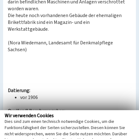
darin befindlichen Maschinen und Anlagen verschrottet
worden waren.
Die heute noch vorhandenen Gebäude der ehemaligen
Brikettfabrik sind ein Magazin- und ein
Werkstattgebäude.
(Nora Wiedemann, Landesamt für Denkmalpflege
Sachsen)
Datierung:
vor 1906
Quellen/Literaturangaben:
Wir verwenden Cookies
Stadtmuseum Bautzen/Wilhelm, Matthias: Vom
Dies sind zum einen technisch notwendige Cookies, um die
Radisch zur Olba Geschichte einer Landschaft;
Funktionsfähigkeit der Seiten sicherzustellen. Diesen können Sie
Begleitheft zur Sonderausstellung vom 25.01.1998
nicht widersprechen, wenn Sie die Seite nutzen möchten. Darüber
bis zum 03.01.1999 im Stadtmuseum Bautzen -