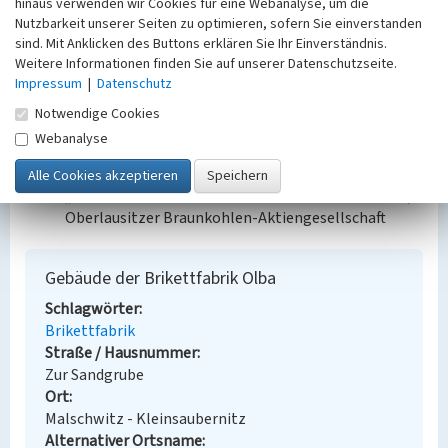
hinaus verwenden wir Cookies für eine Webanalyse, um die
Regionalmuseum der Sächsischen Oberlausitz;
Nutzbarkeit unserer Seiten zu optimieren, sofern Sie einverstanden
Bautzen 1998.
sind. Mit Anklicken des Buttons erklären Sie Ihr Einverständnis.
https://www.sachsenschiene.net/bahn/str/str209.htm
Weitere Informationen finden Sie auf unserer Datenschutzseite.
Impressum
|
Datenschutz
Schumann, Von Carmen: Als an der OLBA noch Kohle
gefördert wurde; In: Sächsische Zeitung, Ausgabe
Notwendige Cookies
Bautzen (2014), S. 18.
Webanalyse
Bauherr / Auftraggeber:
„Oberlausitzer Braunkohlen-Gewerkschaft Union“,
Oberlausitzer Braunkohlen-Aktiengesellschaft
Gebäude der Brikettfabrik Olba
Schlagwörter
Brikettfabrik
Straße / Hausnummer
Zur Sandgrube
Ort
Malschwitz - Kleinsaubernitz
Alternativer Ortsname