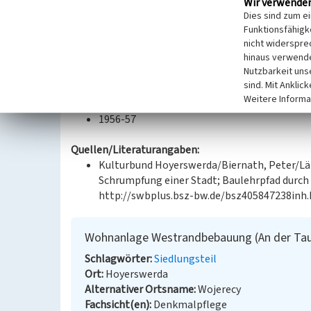
Wir verwende
Schwarze Pumpe. Seinen Namen erhielt das Baugeb
Dies sind zum e
nicht in sich geschlossen und von Verkehrsstraße
Funktionsfähigke
Wohngebäude in Ziegelbauweise mit Steildächern. 
nicht widerspre
hinaus verwende
Bildungs-, Kultur- und Sportanlagen wurden in unm
Nutzbarkeit uns
durch durch Sgraffiti, Erker, betonte Treppenhäuse
sind. Mit Anklic
Weitere Informa
Datierung:
1956-57
Quellen/Literaturangaben:
Kulturbund Hoyerswerda/Biernath, Peter/Lät
Schrumpfung einer Stadt; Baulehrpfad durch A
http://swbplus.bsz-bw.de/bsz405847238inh.h
Wohnanlage Westrandbebauung (An der Ta
Schlagwörter
Siedlungsteil
Ort
Hoyerswerda
Alternativer Ortsname
Wojerecy
Fachsicht(en)
Denkmalpflege