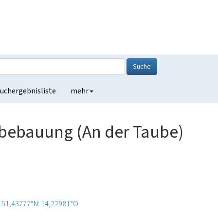
Suche
uchergebnisliste
mehr
ebauung (An der Taube)
51,43777°N: 14,22981°O