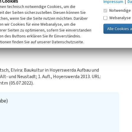
n Cookies
Impressum
|
Da
iet von der Gaststätte „Zur Taube“. Der Komplex war noch
inen technisch notwendige Cookies, um die
Notwendige 
n durchzogen. Es entstanden vorrangig dreigeschossige
it der Seiten sicherzustellen. Diesen können Sie
Webanalyse
Geschäfte wurden um einen kleinen Platz gruppiert.
chen, wenn Sie die Seite nutzen möchten. Darüber
n wir Cookies für eine Webanalyse, um die
ittelbarer Nähe errichtet. Die Fassaden sind zum Beispiel
erer Seiten zu optimieren, sofern Sie einverstanden
r oder Mosaike gestaltet.
ken des Buttons erklären Sie Ihr Einverständnis.
tionen finden Sie auf unserer Datenschutzseite.
sch, Elvira: Baukultur in Hoyerswerda Aufbau und
lt- und Neustadt; 1. Aufl., Hoyerswerda 2013. URL:
tm (05.07.2022).
ube)