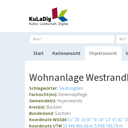
Start
Kartenansicht
Objektansicht
S
Wohnanlage Westrandb
Schlagwörter:
Siedlungsteil
Fachsicht(en):
Denkmalpflege
Gemeinde(n):
Hoyerswerda
Kreis(e):
Bautzen
Bundesland:
Sachsen
Koordinate WGS84
51° 26′ 15,97″ N: 14° 13′ 47,32″ O
Koordinate UTM
33.446.466,68 m: 5.698.789,79 m