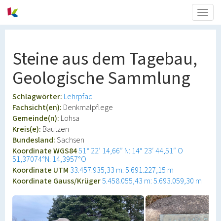
Togg
navig
Steine aus dem Tagebau,
Geologische Sammlung
Schlagwörter:
Lehrpfad
Fachsicht(en):
Denkmalpflege
Gemeinde(n):
Lohsa
Kreis(e):
Bautzen
Bundesland:
Sachsen
Koordinate WGS84
51° 22′ 14,66″ N: 14° 23′ 44,51″ O
51,37074°N: 14,3957°O
Koordinate UTM
33.457.935,33 m: 5.691.227,15 m
Koordinate Gauss/Krüger
5.458.055,43 m: 5.693.059,30 m