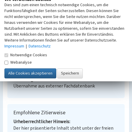
Steine aus dem Tagebau, Geologische
Dies sind zum einen technisch notwendige Cookies, um die
Sammlung
Funktionsfähigkeit der Seiten sicherzustellen. Diesen können Sie
Schlagwörter
nicht widersprechen, wenn Sie die Seite nutzen möchten. Darüber
Lehrpfad
hinaus verwenden wir Cookies für eine Webanalyse, um die
Ort
Nutzbarkeit unserer Seiten zu optimieren, sofern Sie einverstanden
Lohsa - Friedersdorf
sind. Mit Anklicken des Buttons erklären Sie Ihr Einverständnis.
Weitere Informationen finden Sie auf unserer Datenschutzseite.
Alternativer Ortsname
Impressum
|
Datenschutz
Laz
Fachsicht(en)
Notwendige Cookies
Denkmalpflege
Webanalyse
Erfassungsmaßstab
Keine Angabe
Erfassungsmethode
Übernahme aus externer Fachdatenbank
Empfohlene Zitierweise
Urheberrechtlicher Hinweis
Der hier präsentierte Inhalt steht unter der freien