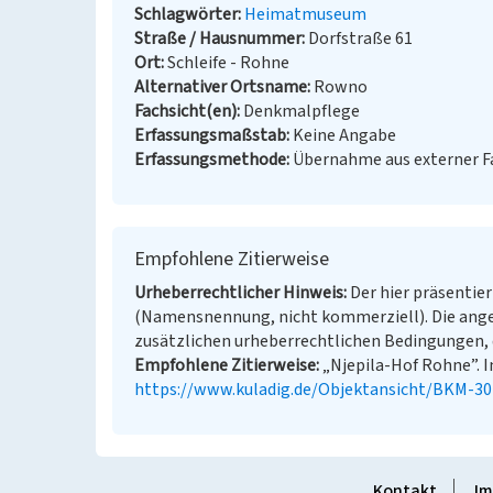
Schlagwörter
Heimatmuseum
Straße / Hausnummer
Dorfstraße 61
Ort
Schleife - Rohne
Alternativer Ortsname
Rowno
Fachsicht(en)
Denkmalpflege
Erfassungsmaßstab
Keine Angabe
Erfassungsmethode
Übernahme aus externer 
Empfohlene Zitierweise
Urheberrechtlicher Hinweis
Der hier präsentier
(Namensnennung, nicht kommerziell). Die ang
zusätzlichen urheberrechtlichen Bedingungen, d
Empfohlene Zitierweise
„Njepila-Hof Rohne”. In
https://www.kuladig.de/Objektansicht/BKM-3
Kontakt
Im