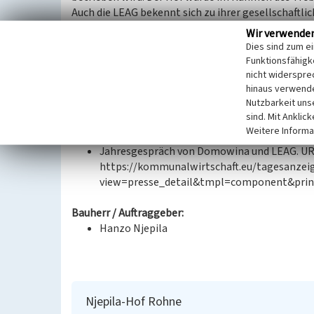
Auch die LEAG bekennt sich zu ihrer gesellschaftli
Region.
Wir verwende
Dies sind zum e
Datierung:
Funktionsfähigke
1806, 1999 durch den Förderverein Njepila-H
nicht widerspre
hinaus verwende
Nutzbarkeit uns
Quellen/Literaturangaben:
sind. Mit Anklic
Vattenfall einigt sich mit Schleife. URL: ht
Weitere Informa
schleife-2238170.html (25.09.2023).
Jahresgespräch von Domowina und LEAG. UR
https://kommunalwirtschaft.eu/tagesanzeig
view=presse_detail&tmpl=component&print=
Bauherr / Auftraggeber:
Hanzo Njepila
Njepila-Hof Rohne