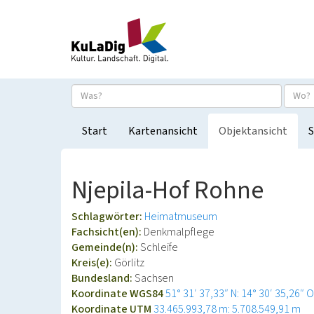
Start
Kartenansicht
Objektansicht
S
Njepila-Hof Rohne
Schlagwörter:
Heimatmuseum
Fachsicht(en):
Denkmalpflege
Gemeinde(n):
Schleife
Kreis(e):
Görlitz
Bundesland:
Sachsen
Koordinate WGS84
51° 31′ 37,33″ N: 14° 30′ 35,26″ O
Koordinate UTM
33.465.993,78 m: 5.708.549,91 m