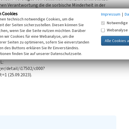
chen Verantwortung die die sorbische Minderheit in der
n Cookies
Impressum
|
Da
inen technisch notwendige Cookies, um die
Notwendige 
it der Seiten sicherzustellen. Diesen können Sie
Webanalyse
of e. V. übernommen
chen, wenn Sie die Seite nutzen möchten. Darüber
n wir Cookies für eine Webanalyse, um die
erer Seiten zu optimieren, sofern Sie einverstanden
ken des Buttons erklären Sie Ihr Einverständnis.
tps://www.saechsische.de/plus/vattenfall-einigt-sich-mit-
tionen finden Sie auf unserer Datenschutzseite.
L:
er/detail/i17502/c000?
1 (25.09.2023).